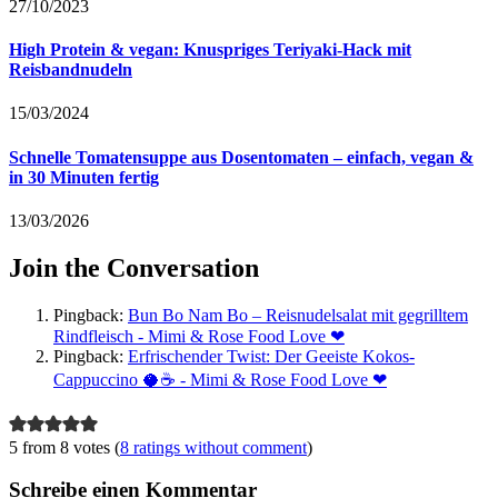
27/10/2023
High Protein & vegan: Knuspriges Teriyaki-Hack mit
Reisbandnudeln
15/03/2024
Schnelle Tomatensuppe aus Dosentomaten – einfach, vegan &
in 30 Minuten fertig
13/03/2026
Join the Conversation
Pingback:
Bun Bo Nam Bo – Reisnudelsalat mit gegrilltem
Rindfleisch - Mimi & Rose Food Love ❤
Pingback:
Erfrischender Twist: Der Geeiste Kokos-
Cappuccino 🥥☕️ - Mimi & Rose Food Love ❤
5 from 8 votes (
8 ratings without comment
)
Schreibe einen Kommentar