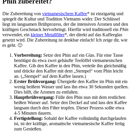
Phin zubereitet?
Die Zubereitung von
vietnamesischem Kaffee
* ist einzigartig und
spiegelt die Kultur und Tradition Vietnams wider. Der Schlüssel
liegt im langsamen Brühprozess, der die intensiven Aromen und den
kräftigen Geschmack hervorbringt. Hierfür wird traditionell ein
Phin
verwendet, ein
kleiner Metallfilter
*, der direkt auf das Kaffeeglas
gesetzt wird. Die Zubereitung ist denkbar einfach! Ich zeige dir, wie
es geht. 🙂
Vorbereitung:
Setze den Phin auf ein Glas. Für eine Tasse
benötigst du etwa zwei gehäufte Teelöffel vietnamesischen
Kaffee. Gib den Kaffee in den Phin, verteile ihn gleichmäßig
und drücke den Kaffee mit dem „Stempel“ vom Phin leicht
an. („Stempel“ auf dem Kaffee lassen.)
Erster Brühvorgang:
Übergieße den Kaffee im Phin mit ein
wenig heißem Wasser und lass ihn etwa 30 Sekunden quellen.
Dies hilft, die Aromen zu entfalten.
Hauptbrühvorgang:
Fülle den Phin nun mit dem restlichen
heißen Wasser auf. Setze den Deckel auf und lass den Kaffee
langsam durch den Filter tropfen. Dieser Prozess sollte etwa
4-5 Minuten dauern.
Fertigstellung:
Sobald der Kaffee vollständig durchgelaufen
ist, ist der kräftige, aromatische vietnamesische Kaffee fertig
zum Genießen.