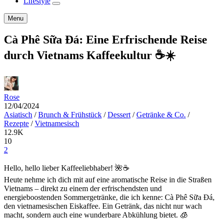
Lifestyle
expand
child
Search
Menu
menu
Cà Phê Sữa Đá: Eine Erfrischende Reise
durch Vietnams Kaffeekultur ☕☀️
Rose
12/04/2024
Asiatisch
/
Brunch & Frühstück
/
Dessert
/
Getränke & Co.
/
Rezepte
/
Vietnamesisch
12.9K
10
2
Hello, hello lieber Kaffeeliebhaber! 🌺☕
Heute nehme ich dich mit auf eine aromatische Reise in die Straßen
Vietnams – direkt zu einem der erfrischendsten und
energieboostenden Sommergetränke, die ich kenne: Cà Phê Sữa Đá,
den vietnamesischen Eiskaffee. Ein Getränk, das nicht nur wach
macht, sondern auch eine wunderbare Abkühlung bietet. 🧊