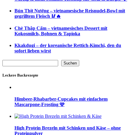
Bún Thịt Nướng – vietnamesische Reisnudel-Bowl mit
gegrilltem Fleisch 🥢🔥
Chè Thập Cẩm – vietnamesisches Dessert mit
Kokosmilch, Bohnen & Tapioka
Kkakdugi – der koreanische Rettich-Kimchi, den du
sofort lieben wirst
Suchen
Suchen
Leckere Backrezepte
Himbeer-Rhabarber-Cupcakes mit einfachem
Mascarpone-Frosting 🩷
High Protein Brezeln mit Schinken und Käse – ohne
Proteinpulver