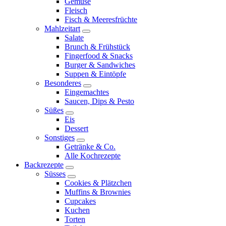
Gemüse
Fleisch
Fisch & Meeresfrüchte
Mahlzeitart
expand
Salate
child
Brunch & Frühstück
menu
Fingerfood & Snacks
Burger & Sandwiches
Suppen & Eintöpfe
Besonderes
expand
Eingemachtes
child
Saucen, Dips & Pesto
menu
Süßes
expand
Eis
child
Dessert
menu
Sonstiges
expand
Getränke & Co.
child
Alle Kochrezepte
menu
Backrezepte
expand
Süsses
child
expand
Cookies & Plätzchen
menu
child
Muffins & Brownies
menu
Cupcakes
Kuchen
Torten