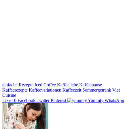
einfache Rezepte
Iced Coffee
Kaffeeliebe
Kaffeepause
Kaffeerezepte
Kaffeevariationen
Kaffeezeit
Sommergetränk
Viet
Cuisine
Like
10
Facebook
Twitter
Pinterest
Yummly
WhatsApp