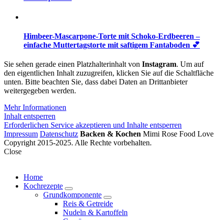
Himbeer-Mascarpone-Torte mit Schoko-Erdbeeren –
einfache Muttertagstorte mit saftigem Fantaboden 💕
Sie sehen gerade einen Platzhalterinhalt von
Instagram
. Um auf
den eigentlichen Inhalt zuzugreifen, klicken Sie auf die Schaltfläche
unten. Bitte beachten Sie, dass dabei Daten an Drittanbieter
weitergegeben werden.
Mehr Informationen
Inhalt entsperren
Erforderlichen Service akzeptieren und Inhalte entsperren
Impressum
Datenschutz
Backen & Kochen
Mimi Rose Food Love
Copyright 2015-2025. Alle Rechte vorbehalten.
Close
Home
Kochrezepte
expand
Grundkomponente
child
expand
Reis & Getreide
menu
child
Nudeln & Kartoffeln
menu