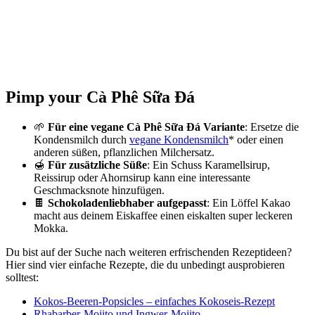
Pimp your Cà Phê Sữa Đá
🌱
Für eine vegane Cà Phê Sữa Đá Variante
: Ersetze die
Kondensmilch durch
vegane Kondensmilch
* oder einen
anderen süßen, pflanzlichen Milchersatz.
🍯
Für zusätzliche Süße
: Ein Schuss Karamellsirup,
Reissirup oder Ahornsirup kann eine interessante
Geschmacksnote hinzufügen.
🍫
Schokoladenliebhaber aufgepasst
: Ein Löffel Kakao
macht aus deinem Eiskaffee einen eiskalten super leckeren
Mokka.
Du bist auf der Suche nach weiteren erfrischenden Rezeptideen?
Hier sind vier einfache Rezepte, die du unbedingt ausprobieren
solltest:
Kokos-Beeren-Popsicles – einfaches Kokoseis-Rezept
Rhabarber-Mojito und Ingwer-Mojito