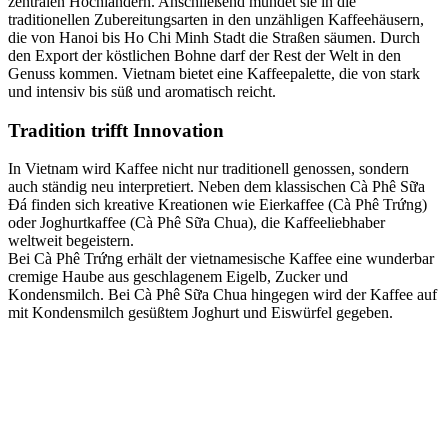
zentralen Hochländern. Anschließend mündet sie in die
traditionellen Zubereitungsarten in den unzähligen Kaffeehäusern,
die von Hanoi bis Ho Chi Minh Stadt die Straßen säumen. Durch
den Export der köstlichen Bohne darf der Rest der Welt in den
Genuss kommen. Vietnam bietet eine Kaffeepalette, die von stark
und intensiv bis süß und aromatisch reicht.
Tradition trifft Innovation
In Vietnam wird Kaffee nicht nur traditionell genossen, sondern
auch ständig neu interpretiert. Neben dem klassischen Cà Phê Sữa
Đá finden sich kreative Kreationen wie Eierkaffee (Cà Phê Trứng)
oder Joghurtkaffee (Cà Phê Sữa Chua), die Kaffeeliebhaber
weltweit begeistern.
Bei Cà Phê Trứng erhält der vietnamesische Kaffee eine wunderbar
cremige Haube aus geschlagenem Eigelb, Zucker und
Kondensmilch. Bei Cà Phê Sữa Chua hingegen wird der Kaffee auf
mit Kondensmilch gesüßtem Joghurt und Eiswürfel gegeben.