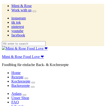
Mimi & Rose
Work with us
expand
child
instagram
menu
tik tok
pinterest
youtube
facebook
Mimi & Rose Food Love ❤
Foodblog für einfache Back- & Kochrezepte
Home
Rezepte
expand
Kochrezepte
child
expand
Backrezepte
menu
child
expand
menu
child
Anlass
menu
expand
Unser Shop
child
FAQ
menu