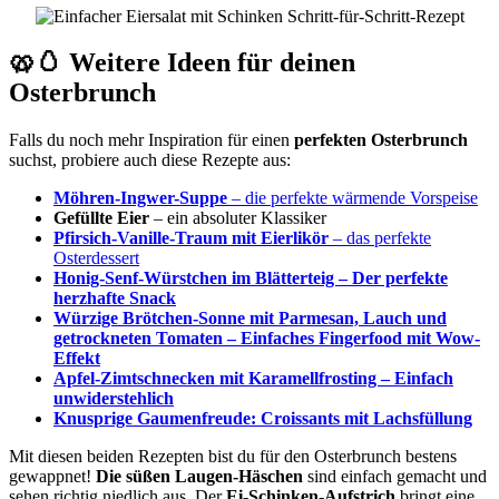
🥨🥚 Weitere Ideen für deinen
Osterbrunch
Falls du noch mehr Inspiration für einen
perfekten Osterbrunch
suchst, probiere auch diese Rezepte aus:
Möhren-Ingwer-Suppe
– die perfekte wärmende Vorspeise
Gefüllte Eier
– ein absoluter Klassiker
Pfirsich-Vanille-Traum mit Eierlikör
– das perfekte
Osterdessert
Honig-Senf-Würstchen im Blätterteig – Der perfekte
herzhafte Snack
Würzige Brötchen-Sonne mit Parmesan, Lauch und
getrockneten Tomaten – Einfaches Fingerfood mit Wow-
Effekt
Apfel-Zimtschnecken mit Karamellfrosting – Einfach
unwiderstehlich
Knusprige Gaumenfreude: Croissants mit Lachsfüllung
Mit diesen beiden Rezepten bist du für den Osterbrunch bestens
gewappnet!
Die süßen Laugen-Häschen
sind einfach gemacht und
sehen richtig niedlich aus. Der
Ei-Schinken-Aufstrich
bringt eine