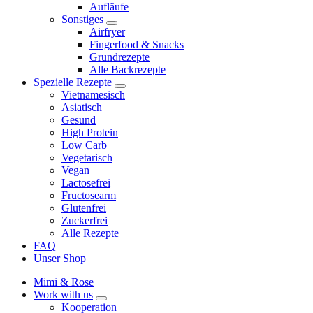
Aufläufe
Sonstiges
expand
Airfryer
child
Fingerfood & Snacks
menu
Grundrezepte
Alle Backrezepte
Spezielle Rezepte
expand
Vietnamesisch
child
Asiatisch
menu
Gesund
High Protein
Low Carb
Vegetarisch
Vegan
Lactosefrei
Fructosearm
Glutenfrei
Zuckerfrei
Alle Rezepte
FAQ
Unser Shop
Mimi & Rose
Work with us
expand
Kooperation