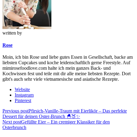
written by
Rose
Moin, ich bin Rose und liebe gutes Essen in Gesellschaft, backe am
liebsten Cupcakes und koche leidenschaftlich gerne Freestyle. Auf
mimirosefoodlove.com halte ich mein ganzes Back- und
Kochwissen fest und teile mit dir alle meine liebsten Rezepte. Dort
gibt's auch sehr viele vietnamesische und asiatische Rezepte.
Website
Instagram
Pinterest
Beitragsnavigation
Previous post
Pfirsich-Vanille-Traum mit Eierlikör – Das perfekte
Dessert für deinen Oster-Brunch 🐣🍑✨
Next post
Gefüllte Eier – Ein cremiger Klassiker für den
Osterbrunch