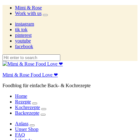
Mimi & Rose
Work with us
expand
child
instagram
menu
tik tok
pinterest
youtube
facebook
Mimi & Rose Food Love ❤
Foodblog für einfache Back- & Kochrezepte
Home
Rezepte
expand
Kochrezepte
child
expand
Backrezepte
menu
child
expand
menu
child
Anlass
menu
expand
Unser Shop
child
FAQ
menu