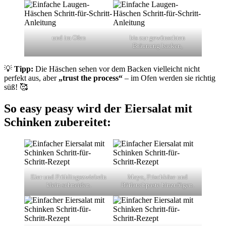
und im Ofen
bis zur gewünschten
Bräunung backen,
💡
Tipp:
Die Häschen sehen vor dem Backen vielleicht nicht
perfekt aus, aber
„trust the process“
– im Ofen werden sie richtig
süß! 🥰
So easy peasy wird der Eiersalat mit
Schinken zubereitet:
Eier und Frühlingszwiebeln
Mayo, Frischkäse und
klein schneiden.
Bärlauchpaste hinzufügen.