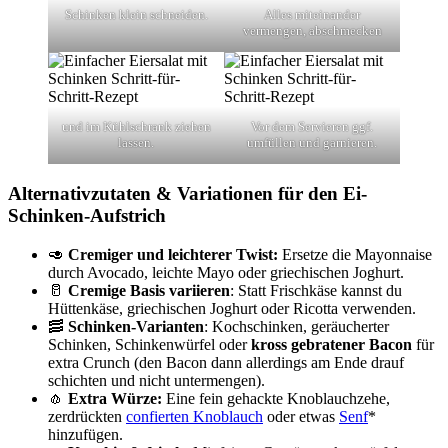
Schinken klein schneiden.
Alles miteinander
vermengen, abschmecken
und im Kühlschrank ziehen
Vor dem Servieren ggf.
lassen.
umfüllen und garnieren.
Alternativzutaten & Variationen für den Ei-
Schinken-Aufstrich
🥑
Cremiger und leichterer Twist:
Ersetze die Mayonnaise
durch Avocado, leichte Mayo oder griechischen Joghurt.
🥛
Cremige Basis variieren
: Statt Frischkäse kannst du
Hüttenkäse, griechischen Joghurt oder Ricotta verwenden.
🥓
Schinken-Varianten
: Kochschinken, geräucherter
Schinken, Schinkenwürfel oder
kross gebratener Bacon
für
extra Crunch (den Bacon dann allerdings am Ende drauf
schichten und nicht untermengen).
🧄
Extra Würze:
Eine fein gehackte Knoblauchzehe,
zerdrückten
confierten Knoblauch
oder etwas
Senf
*
hinzufügen.