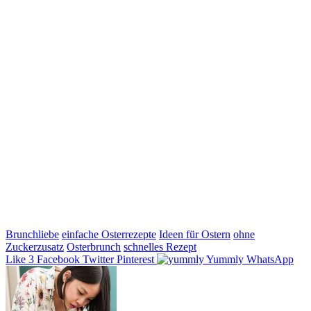
Brunchliebe
einfache Osterrezepte
Ideen für Ostern
ohne
Zuckerzusatz
Osterbrunch
schnelles Rezept
Like
3
Facebook
Twitter
Pinterest
Yummly
WhatsApp