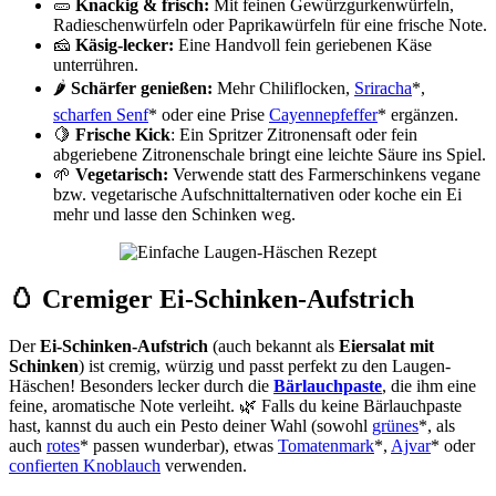
🥒
Knackig & frisch:
Mit feinen Gewürzgurkenwürfeln,
Radieschenwürfeln oder Paprikawürfeln für eine frische Note.
🧀
Käsig-lecker:
Eine Handvoll fein geriebenen Käse
unterrühren.
🌶️
Schärfer genießen:
Mehr Chiliflocken,
Sriracha
*,
scharfen Senf
* oder eine Prise
Cayennep
f
effer
* ergänzen.
🍋
Frische Kick
: Ein Spritzer Zitronensaft oder fein
abgeriebene Zitronenschale bringt eine leichte Säure ins Spiel.
🌱
Vegetarisch:
Verwende statt des Farmerschinkens vegane
bzw. vegetarische Aufschnittalternativen oder koche ein Ei
mehr und lasse den Schinken weg.
🥚 Cremiger Ei-Schinken-Aufstrich
Der
Ei-Schinken-Aufstrich
(auch bekannt als
Eiersalat mit
Schinken
) ist cremig, würzig und passt perfekt zu den Laugen-
Häschen! Besonders lecker durch die
Bärlauchpaste
, die ihm eine
feine, aromatische Note verleiht. 🌿 Falls du keine Bärlauchpaste
hast, kannst du auch ein Pesto deiner Wahl (sowohl
grünes
*, als
auch
rotes
* passen wunderbar), etwas
Tomatenmark
*,
Ajvar
* oder
confierten Knoblauch
verwenden.