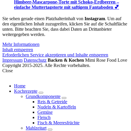
Himbeer-Mascarpone-Torte mit Schoko-Erdbeeren –
einfache Muttertagstorte mit saftigem Fantaboden 💕
Sie sehen gerade einen Platzhalterinhalt von
Instagram
. Um auf
den eigentlichen Inhalt zuzugreifen, klicken Sie auf die Schaltfläche
unten. Bitte beachten Sie, dass dabei Daten an Drittanbieter
weitergegeben werden.
Mehr Informationen
Inhalt entsperren
Erforderlichen Service akzeptieren und Inhalte entsperren
Impressum
Datenschutz
Backen & Kochen
Mimi Rose Food Love
Copyright 2015-2025. Alle Rechte vorbehalten.
Close
Home
Kochrezepte
expand
Grundkomponente
child
expand
Reis & Getreide
menu
child
Nudeln & Kartoffeln
menu
Gemüse
Fleisch
Fisch & Meeresfrüchte
Mahlzeitart