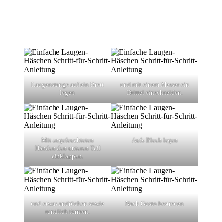
Laugenstange auf ein Brett
und mit einem Messer ein
legen
Drittel einschneiden.
Mit angefeuchteten
Aufs Blech legen
Händen den unteren Teil
einklappen.
und etwas andrücken sowie
Nach Gusto bestreuen
rundlich formen.