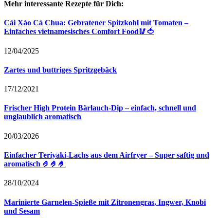
Mehr interessante Rezepte für Dich:
Cải Xào Cà Chua: Gebratener Spitzkohl mit Tomaten –
Einfaches vietnamesisches Comfort Food🥢🍅
12/04/2025
Zartes und buttriges Spritzgebäck
17/12/2021
Frischer High Protein Bärlauch-Dip – einfach, schnell und
unglaublich aromatisch
20/03/2026
Einfacher Teriyaki-Lachs aus dem Airfryer – Super saftig und
aromatisch 🤌🤌🤌
28/10/2024
Marinierte Garnelen-Spieße mit Zitronengras, Ingwer, Knobi
und Sesam