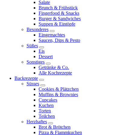
expand
Salate
child
Brunch & Frühstück
menu
Fingerfood & Snacks
Burger & Sandwiches
Suppen & Eintöpfe
Besonderes
expand
Eingemachtes
child
Saucen, Dips & Pesto
menu
Süßes
expand
Eis
child
Dessert
menu
Sonstiges
expand
Getränke & Co.
child
Alle Kochrezepte
menu
Backrezepte
expand
Süsses
child
expand
Cookies & Plätzchen
menu
child
Muffins & Brownies
menu
Cupcakes
Kuchen
Torten
Teilchen
Herzhaftes
expand
Brot & Brötchen
child
Pizza & Flammkuchen
menu