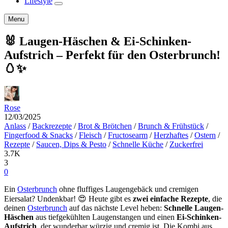
Lifestyle
expand
child
Search
Menu
menu
🐰 Laugen-Häschen & Ei-Schinken-
Aufstrich – Perfekt für den Osterbrunch!
🥚✨
Rose
12/03/2025
Anlass
/
Backrezepte
/
Brot & Brötchen
/
Brunch & Frühstück
/
Fingerfood & Snacks
/
Fleisch
/
Fructosearm
/
Herzhaftes
/
Ostern
/
Rezepte
/
Saucen, Dips & Pesto
/
Schnelle Küche
/
Zuckerfrei
3.7K
3
0
Ein
Osterbrunch
ohne fluffiges Laugengebäck und cremigen
Eiersalat? Undenkbar! 😍 Heute gibt es
zwei einfache Rezepte
, die
deinen
Osterbrunch
auf das nächste Level heben:
Schnelle Laugen-
Häschen
aus tiefgekühlten Laugenstangen und einen
Ei-Schinken-
Aufstrich
, der wunderbar würzig und cremig ist. Die Kombi aus