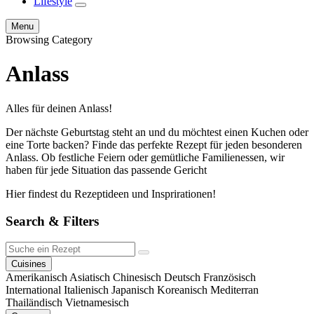
Lifestyle
expand
child
Search
Menu
menu
Browsing Category
Anlass
Alles für deinen Anlass!
Der nächste Geburtstag steht an und du möchtest einen Kuchen oder
eine Torte backen? Finde das perfekte Rezept für jeden besonderen
Anlass. Ob festliche Feiern oder gemütliche Familienessen, wir
haben für jede Situation das passende Gericht
Hier findest du Rezeptideen und Insprirationen!
Search & Filters
Suche
Search
ein
Cuisines
Rezept
Amerikanisch
Asiatisch
Chinesisch
Deutsch
Französisch
International
Italienisch
Japanisch
Koreanisch
Mediterran
Thailändisch
Vietnamesisch