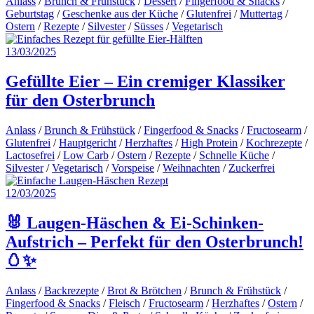
Anlass
/
Brunch & Frühstück
/
Dessert
/
Fingerfood & Snacks
/
Geburtstag
/
Geschenke aus der Küche
/
Glutenfrei
/
Muttertag
/
Ostern
/
Rezepte
/
Silvester
/
Süsses
/
Vegetarisch
13/03/2025
Gefüllte Eier – Ein cremiger Klassiker
für den Osterbrunch
Anlass
/
Brunch & Frühstück
/
Fingerfood & Snacks
/
Fructosearm
/
Glutenfrei
/
Hauptgericht
/
Herzhaftes
/
High Protein
/
Kochrezepte
/
Lactosefrei
/
Low Carb
/
Ostern
/
Rezepte
/
Schnelle Küche
/
Silvester
/
Vegetarisch
/
Vorspeise
/
Weihnachten
/
Zuckerfrei
12/03/2025
🐰 Laugen-Häschen & Ei-Schinken-
Aufstrich – Perfekt für den Osterbrunch!
🥚✨
Anlass
/
Backrezepte
/
Brot & Brötchen
/
Brunch & Frühstück
/
Fingerfood & Snacks
/
Fleisch
/
Fructosearm
/
Herzhaftes
/
Ostern
/