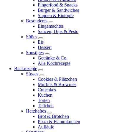
menu
Fingerfood & Snacks
Burger & Sandwiches
Suppen & Eintöpfe
Besonderes
expand
Eingemachtes
child
Saucen, Dips & Pesto
menu
Süßes
expand
Eis
child
Dessert
menu
Sonstiges
expand
Getränke & Co.
child
Alle Kochrezepte
menu
Backrezepte
expand
Süsses
child
expand
Cookies & Plätzchen
menu
child
Muffins & Brownies
menu
Cupcakes
Kuchen
Torten
Teilchen
Herzhaftes
expand
Brot & Brötchen
child
Pizza & Flammkuchen
menu
Aufläufe