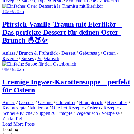
Rezepte
/
Saucen, Dips & Pesto
/
Schnelle Küche
/
Zuckerfrei
10/03/2025
Pfirsich-Vanille-Traum mit Eierlikör –
Das perfekte Dessert für deinen Oster-
Brunch 🐣🍑✨
Anlass
/
Brunch & Frühstück
/
Dessert
/
Geburtstag
/
Ostern
/
Rezepte
/
Süsses
/
Vegetarisch
08/03/2025
Cremige Ingwer-Karottensuppe – perfekt
für Ostern
Anlass
/
Gemüse
/
Gesund
/
Glutenfrei
/
Hauptgericht
/
Herzhaftes
/
Kochrezepte
/
Muttertag
/
One Pot Rezepte
/
Ostern
/
Rezepte
/
Schnelle Küche
/
Suppen & Eintöpfe
/
Vegetarisch
/
Vorspeise
/
Zuckerfrei
Posts
Load More Posts
Loading
Navigation