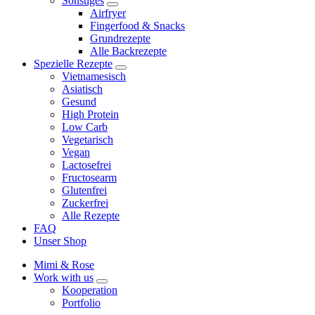
Sonstiges
expand
Airfryer
child
Fingerfood & Snacks
menu
Grundrezepte
Alle Backrezepte
Spezielle Rezepte
expand
Vietnamesisch
child
Asiatisch
menu
Gesund
High Protein
Low Carb
Vegetarisch
Vegan
Lactosefrei
Fructosearm
Glutenfrei
Zuckerfrei
Alle Rezepte
FAQ
Unser Shop
Mimi & Rose
Work with us
expand
Kooperation
child
Portfolio
menu