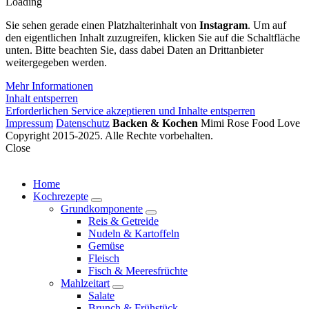
Loading
Sie sehen gerade einen Platzhalterinhalt von
Instagram
. Um auf
den eigentlichen Inhalt zuzugreifen, klicken Sie auf die Schaltfläche
unten. Bitte beachten Sie, dass dabei Daten an Drittanbieter
weitergegeben werden.
Mehr Informationen
Inhalt entsperren
Erforderlichen Service akzeptieren und Inhalte entsperren
Impressum
Datenschutz
Backen & Kochen
Mimi Rose Food Love
Copyright 2015-2025. Alle Rechte vorbehalten.
Close
Home
Kochrezepte
expand
Grundkomponente
child
expand
Reis & Getreide
menu
child
Nudeln & Kartoffeln
menu
Gemüse
Fleisch
Fisch & Meeresfrüchte
Mahlzeitart
expand
Salate
child
Brunch & Frühstück