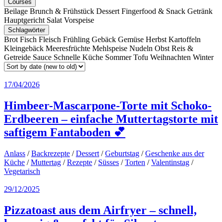
Courses
Beilage
Brunch & Frühstück
Dessert
Fingerfood & Snack
Getränk
Hauptgericht
Salat
Vorspeise
Schlagwörter
Brot
Fisch
Fleisch
Frühling
Gebäck
Gemüse
Herbst
Kartoffeln
Kleingebäck
Meeresfrüchte
Mehlspeise
Nudeln
Obst
Reis &
Getreide
Sauce
Schnelle Küche
Sommer
Tofu
Weihnachten
Winter
17/04/2026
Himbeer-Mascarpone-Torte mit Schoko-
Erdbeeren – einfache Muttertagstorte mit
saftigem Fantaboden 💕
Anlass
/
Backrezepte
/
Dessert
/
Geburtstag
/
Geschenke aus der
Küche
/
Muttertag
/
Rezepte
/
Süsses
/
Torten
/
Valentinstag
/
Vegetarisch
29/12/2025
Pizzatoast aus dem Airfryer – schnell,