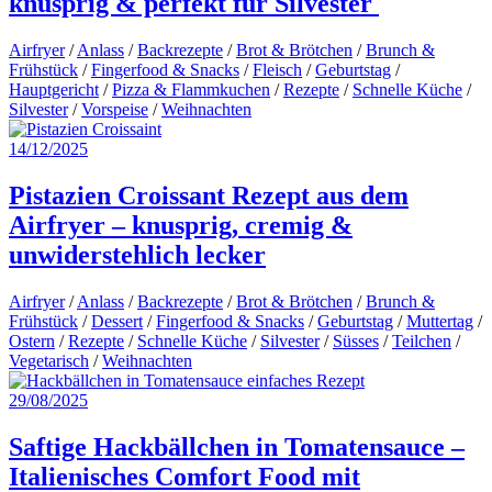
knusprig & perfekt für Silvester
Airfryer
/
Anlass
/
Backrezepte
/
Brot & Brötchen
/
Brunch &
Frühstück
/
Fingerfood & Snacks
/
Fleisch
/
Geburtstag
/
Hauptgericht
/
Pizza & Flammkuchen
/
Rezepte
/
Schnelle Küche
/
Silvester
/
Vorspeise
/
Weihnachten
14/12/2025
Pistazien Croissant Rezept aus dem
Airfryer – knusprig, cremig &
unwiderstehlich lecker
Airfryer
/
Anlass
/
Backrezepte
/
Brot & Brötchen
/
Brunch &
Frühstück
/
Dessert
/
Fingerfood & Snacks
/
Geburtstag
/
Muttertag
/
Ostern
/
Rezepte
/
Schnelle Küche
/
Silvester
/
Süsses
/
Teilchen
/
Vegetarisch
/
Weihnachten
29/08/2025
Saftige Hackbällchen in Tomatensauce –
Italienisches Comfort Food mit