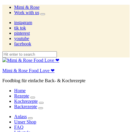
Mimi & Rose
Work with us
expand
child
instagram
menu
tik tok
pinterest
youtube
facebook
Mimi & Rose Food Love ❤
Foodblog für einfache Back- & Kochrezepte
Home
Rezepte
expand
Kochrezepte
child
expand
Backrezepte
menu
child
expand
menu
child
Anlass
menu
expand
Unser Shop
child
FAQ
menu