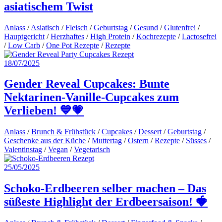
asiatischem Twist
Anlass
/
Asiatisch
/
Fleisch
/
Geburtstag
/
Gesund
/
Glutenfrei
/
Hauptgericht
/
Herzhaftes
/
High Protein
/
Kochrezepte
/
Lactosefrei
/
Low Carb
/
One Pot Rezepte
/
Rezepte
18/07/2025
Gender Reveal Cupcakes: Bunte
Nektarinen-Vanille-Cupcakes zum
Verlieben! 💙💗
Anlass
/
Brunch & Frühstück
/
Cupcakes
/
Dessert
/
Geburtstag
/
Geschenke aus der Küche
/
Muttertag
/
Ostern
/
Rezepte
/
Süsses
/
Valentinstag
/
Vegan
/
Vegetarisch
25/05/2025
Schoko-Erdbeeren selber machen – Das
süßeste Highlight der Erdbeersaison! 🍓