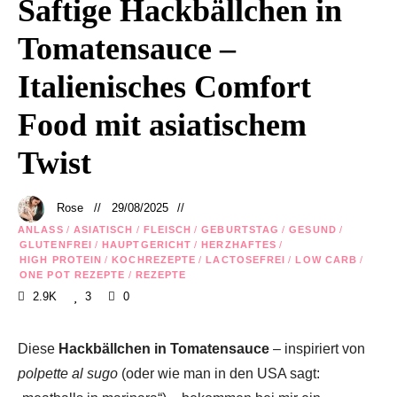
Saftige Hackbällchen in
Tomatensauce –
Italienisches Comfort
Food mit asiatischem
Twist
Rose
29/08/2025
ANLASS
/
ASIATISCH
/
FLEISCH
/
GEBURTSTAG
/
GESUND
/
GLUTENFREI
/
HAUPTGERICHT
/
HERZHAFTES
/
HIGH PROTEIN
/
KOCHREZEPTE
/
LACTOSEFREI
/
LOW CARB
/
ONE POT REZEPTE
/
REZEPTE
2.9K
3
0
Diese
Hackbällchen in Tomatensauce
– inspiriert von
polpette al sugo
(oder wie man in den USA sagt: