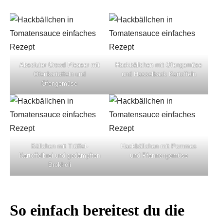
Absoluter Crowd Pleaser mit
Hackbällchen mit Ofengemüse
Ofenkartoffeln und
und Hasselback Kartoffeln
Ofengemüse
Bällchen mit Trüffel-
Hackbällchen mit Pommes
Kartoffelbrei und gedämpften
und Pfannengemüse
Brokkoli
So einfach bereitest du die