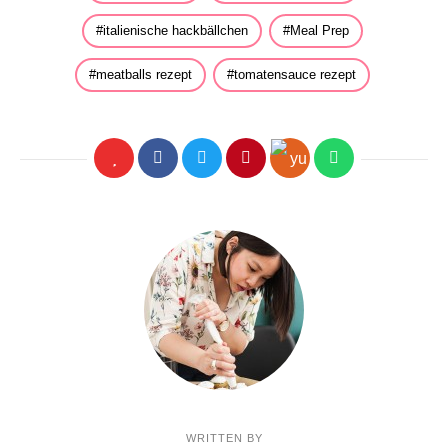
italienische hackbällchen
Meal Prep
meatballs rezept
tomatensauce rezept
WRITTEN BY