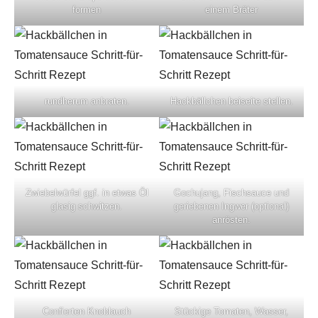
formen
einem Bräter
rundherum anbraten.
Hackbällchen beiseite stellen.
Zwiebelwürfel ggf. in etwas Öl
Gochujang, Fischsauce und
glasig schwitzen.
geriebenen Ingwer (optional)
anrösten.
Confierten Knoblauch
Stückige Tomaten, Wasser,