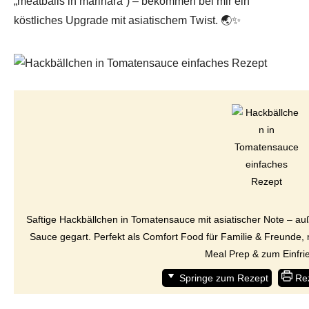
„meatballs in marinara“) – bekommen bei mir ein
köstliches Upgrade mit asiatischem Twist. 🌏✨
Saftige Hackbällchen in Tomatensauce mit asiatischer Note – auß
Sauce gegart. Perfekt als Comfort Food für Familie & Freunde, mi
Meal Prep & zum Einfri
Springe zum Rezept
Rez