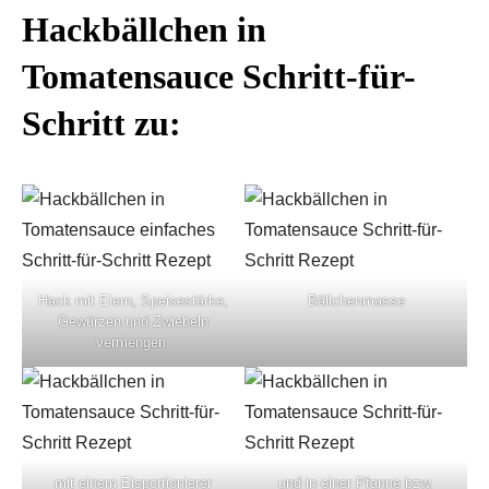
Hackbällchen in
Tomatensauce Schritt-für-
Schritt zu:
Hack mit Eiern, Speisestärke,
Bällchenmasse
Gewürzen und Zwiebeln
vermengen.
mit einem Eisportionierer
und in einer Pfanne bzw.