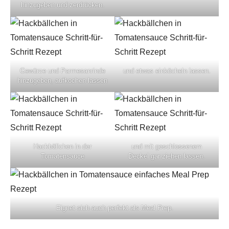
hinzugeben und zerdrücken.
Gewürze und Parmesanrinde
und etwas einköcheln lassen.
hinzugeben, aufkochen lassen
Hackbällchen in der
und mit geschlossenem
Tomatensauce
Deckel gar ziehen lassen.
Eignet sich auch perfekt als Meal Prep.