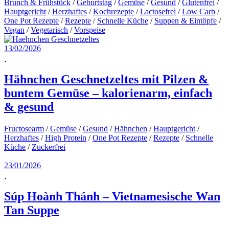
Brunch & Frühstück
/
Geburtstag
/
Gemüse
/
Gesund
/
Glutenfrei
/
Hauptgericht
/
Herzhaftes
/
Kochrezepte
/
Lactosefrei
/
Low Carb
/
One Pot Rezepte
/
Rezepte
/
Schnelle Küche
/
Suppen & Eintöpfe
/
Vegan
/
Vegetarisch
/
Vorspeise
13/02/2026
Hähnchen Geschnetzeltes mit Pilzen &
buntem Gemüse – kalorienarm, einfach
& gesund
Fructosearm
/
Gemüse
/
Gesund
/
Hähnchen
/
Hauptgericht
/
Herzhaftes
/
High Protein
/
One Pot Rezepte
/
Rezepte
/
Schnelle
Küche
/
Zuckerfrei
23/01/2026
Súp Hoành Thánh – Vietnamesische Wan
Tan Suppe