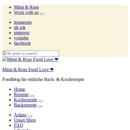
Mimi & Rose
Work with us
expand
child
instagram
menu
tik tok
pinterest
youtube
facebook
Mimi & Rose Food Love ❤
Foodblog für einfache Back- & Kochrezepte
Home
Rezepte
expand
Kochrezepte
child
expand
Backrezepte
menu
child
expand
menu
child
Anlass
menu
expand
Unser Shop
child
FAQ
menu