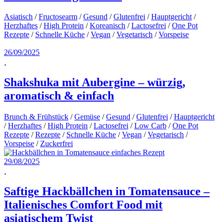
Asiatisch
/
Fructosearm
/
Gesund
/
Glutenfrei
/
Hauptgericht
/
Herzhaftes
/
High Protein
/
Koreanisch
/
Lactosefrei
/
One Pot
Rezepte
/
Schnelle Küche
/
Vegan
/
Vegetarisch
/
Vorspeise
26/09/2025
Shakshuka mit Aubergine – würzig,
aromatisch & einfach
Brunch & Frühstück
/
Gemüse
/
Gesund
/
Glutenfrei
/
Hauptgericht
/
Herzhaftes
/
High Protein
/
Lactosefrei
/
Low Carb
/
One Pot
Rezepte
/
Rezepte
/
Schnelle Küche
/
Vegan
/
Vegetarisch
/
Vorspeise
/
Zuckerfrei
29/08/2025
Saftige Hackbällchen in Tomatensauce –
Italienisches Comfort Food mit
asiatischem Twist