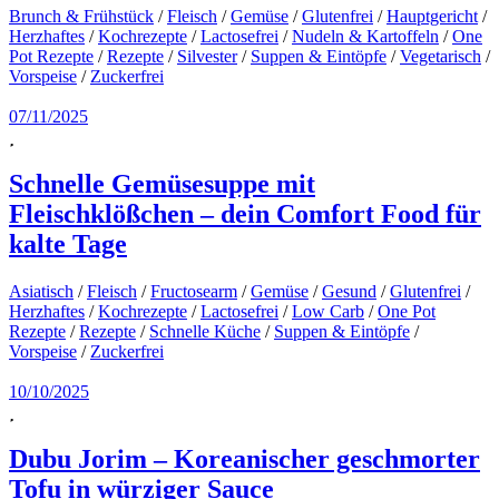
Brunch & Frühstück
/
Fleisch
/
Gemüse
/
Glutenfrei
/
Hauptgericht
/
Herzhaftes
/
Kochrezepte
/
Lactosefrei
/
Nudeln & Kartoffeln
/
One
Pot Rezepte
/
Rezepte
/
Silvester
/
Suppen & Eintöpfe
/
Vegetarisch
/
Vorspeise
/
Zuckerfrei
07/11/2025
Schnelle Gemüsesuppe mit
Fleischklößchen – dein Comfort Food für
kalte Tage
Asiatisch
/
Fleisch
/
Fructosearm
/
Gemüse
/
Gesund
/
Glutenfrei
/
Herzhaftes
/
Kochrezepte
/
Lactosefrei
/
Low Carb
/
One Pot
Rezepte
/
Rezepte
/
Schnelle Küche
/
Suppen & Eintöpfe
/
Vorspeise
/
Zuckerfrei
10/10/2025
Dubu Jorim – Koreanischer geschmorter
Tofu in würziger Sauce