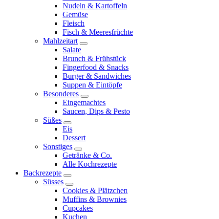
child
Nudeln & Kartoffeln
menu
Gemüse
Fleisch
Fisch & Meeresfrüchte
Mahlzeitart
expand
Salate
child
Brunch & Frühstück
menu
Fingerfood & Snacks
Burger & Sandwiches
Suppen & Eintöpfe
Besonderes
expand
Eingemachtes
child
Saucen, Dips & Pesto
menu
Süßes
expand
Eis
child
Dessert
menu
Sonstiges
expand
Getränke & Co.
child
Alle Kochrezepte
menu
Backrezepte
expand
Süsses
child
expand
Cookies & Plätzchen
menu
child
Muffins & Brownies
menu
Cupcakes
Kuchen