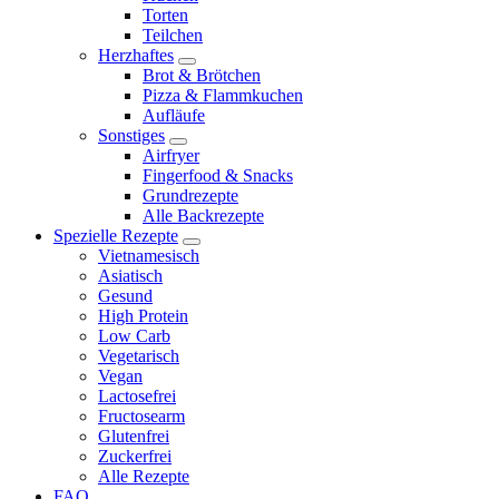
Torten
Teilchen
Herzhaftes
expand
Brot & Brötchen
child
Pizza & Flammkuchen
menu
Aufläufe
Sonstiges
expand
Airfryer
child
Fingerfood & Snacks
menu
Grundrezepte
Alle Backrezepte
Spezielle Rezepte
expand
Vietnamesisch
child
Asiatisch
menu
Gesund
High Protein
Low Carb
Vegetarisch
Vegan
Lactosefrei
Fructosearm
Glutenfrei
Zuckerfrei
Alle Rezepte
FAQ