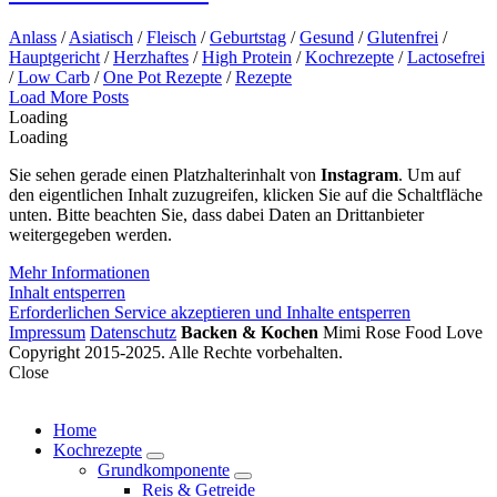
Anlass
/
Asiatisch
/
Fleisch
/
Geburtstag
/
Gesund
/
Glutenfrei
/
Hauptgericht
/
Herzhaftes
/
High Protein
/
Kochrezepte
/
Lactosefrei
/
Low Carb
/
One Pot Rezepte
/
Rezepte
Posts
Load More Posts
Loading
Navigation
Loading
Sie sehen gerade einen Platzhalterinhalt von
Instagram
. Um auf
den eigentlichen Inhalt zuzugreifen, klicken Sie auf die Schaltfläche
unten. Bitte beachten Sie, dass dabei Daten an Drittanbieter
weitergegeben werden.
Mehr Informationen
Inhalt entsperren
Erforderlichen Service akzeptieren und Inhalte entsperren
Impressum
Datenschutz
Backen & Kochen
Mimi Rose Food Love
Copyright 2015-2025. Alle Rechte vorbehalten.
Close
Home
Kochrezepte
expand
Grundkomponente
child
expand
Reis & Getreide
menu