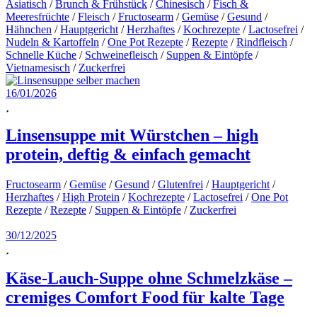
Asiatisch
/
Brunch & Frühstück
/
Chinesisch
/
Fisch &
Meeresfrüchte
/
Fleisch
/
Fructosearm
/
Gemüse
/
Gesund
/
Hähnchen
/
Hauptgericht
/
Herzhaftes
/
Kochrezepte
/
Lactosefrei
/
Nudeln & Kartoffeln
/
One Pot Rezepte
/
Rezepte
/
Rindfleisch
/
Schnelle Küche
/
Schweinefleisch
/
Suppen & Eintöpfe
/
Vietnamesisch
/
Zuckerfrei
16/01/2026
Linsensuppe mit Würstchen – high
protein, deftig & einfach gemacht
Fructosearm
/
Gemüse
/
Gesund
/
Glutenfrei
/
Hauptgericht
/
Herzhaftes
/
High Protein
/
Kochrezepte
/
Lactosefrei
/
One Pot
Rezepte
/
Rezepte
/
Suppen & Eintöpfe
/
Zuckerfrei
30/12/2025
Käse-Lauch-Suppe ohne Schmelzkäse –
cremiges Comfort Food für kalte Tage