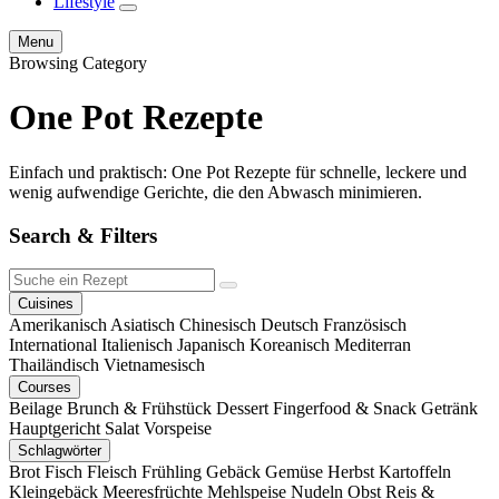
Lifestyle
expand
child
Search
Menu
menu
Browsing Category
One Pot Rezepte
Einfach und praktisch: One Pot Rezepte für schnelle, leckere und
wenig aufwendige Gerichte, die den Abwasch minimieren.
Search & Filters
Suche
Search
ein
Cuisines
Rezept
Amerikanisch
Asiatisch
Chinesisch
Deutsch
Französisch
International
Italienisch
Japanisch
Koreanisch
Mediterran
Thailändisch
Vietnamesisch
Courses
Beilage
Brunch & Frühstück
Dessert
Fingerfood & Snack
Getränk
Hauptgericht
Salat
Vorspeise
Schlagwörter
Brot
Fisch
Fleisch
Frühling
Gebäck
Gemüse
Herbst
Kartoffeln
Kleingebäck
Meeresfrüchte
Mehlspeise
Nudeln
Obst
Reis &