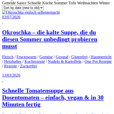
Getreide
Sauce
Schnelle Küche
Sommer
Tofu
Weihnachten
Winter
03/07/2026
Okroschka – die kalte Suppe, die du
diesen Sommer unbedingt probieren
musst
Fleisch
/
Fructosearm
/
Gemüse
/
Gesund
/
Glutenfrei
/
Hauptgericht
/
Herzhaftes
/
Kochrezepte
/
Nudeln & Kartoffeln
/
One Pot Rezepte
/
Rezepte
/
Zuckerfrei
13/03/2026
Schnelle Tomatensuppe aus
Dosentomaten – einfach, vegan & in 30
Minuten fertig