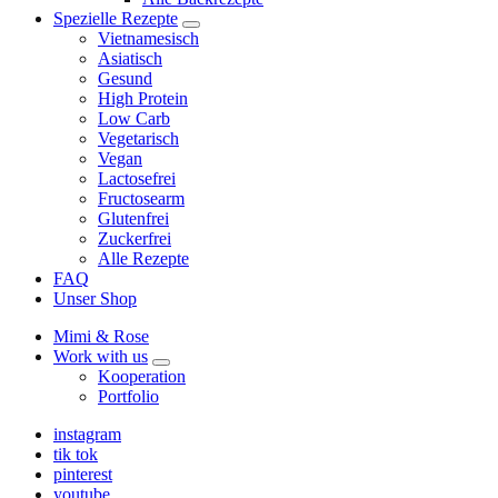
Spezielle Rezepte
expand
Vietnamesisch
child
Asiatisch
menu
Gesund
High Protein
Low Carb
Vegetarisch
Vegan
Lactosefrei
Fructosearm
Glutenfrei
Zuckerfrei
Alle Rezepte
FAQ
Unser Shop
Mimi & Rose
Work with us
expand
Kooperation
child
Portfolio
menu
instagram
tik tok
pinterest
youtube