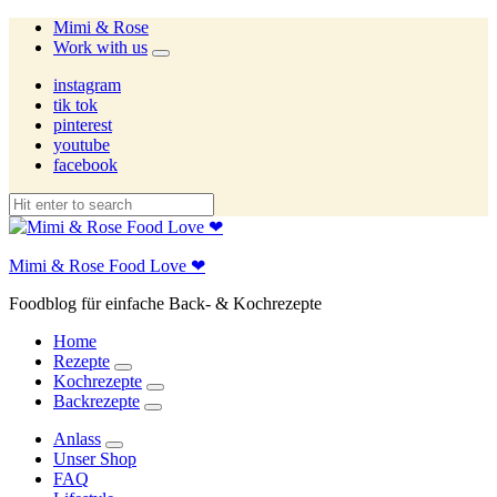
Mimi & Rose
Work with us
expand
child
instagram
menu
tik tok
pinterest
youtube
facebook
Mimi & Rose Food Love ❤
Foodblog für einfache Back- & Kochrezepte
Home
Rezepte
expand
Kochrezepte
child
expand
Backrezepte
menu
child
expand
menu
child
Anlass
menu
expand
Unser Shop
child
FAQ
menu