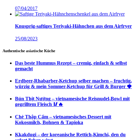
07/04/2017
Knusprig-saftiges Teriyaki-Hähnchen aus dem Airfryer
25/08/2023
Authentische asiatische Küche
Das beste Hummus Rezept – cremig, einfach & selbst
gemacht
Erdbeer-Rhabarber-Ketchup selber machen – fruchtig,
würzig & mein Sommer-Ketchup für Grill & Burger 🍓
Bún Thịt Nướng – vietnamesische Reisnudel-Bowl mit
gegrilltem Fleisch 🥢🔥
Chè Thập Cẩm – vietnamesisches Dessert mit
Kokosmilch, Bohnen & Tapioka
Kkakdugi – der koreanische Rettich-Kimchi, den du