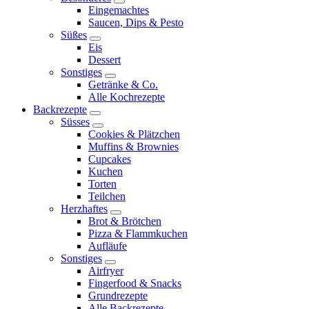
expand
Eingemachtes
child
Saucen, Dips & Pesto
menu
Süßes
expand
Eis
child
Dessert
menu
Sonstiges
expand
Getränke & Co.
child
Alle Kochrezepte
menu
Backrezepte
expand
Süsses
child
expand
Cookies & Plätzchen
menu
child
Muffins & Brownies
menu
Cupcakes
Kuchen
Torten
Teilchen
Herzhaftes
expand
Brot & Brötchen
child
Pizza & Flammkuchen
menu
Aufläufe
Sonstiges
expand
Airfryer
child
Fingerfood & Snacks
menu
Grundrezepte
Alle Backrezepte