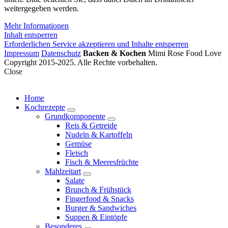
weitergegeben werden.
Mehr Informationen
Inhalt entsperren
Erforderlichen Service akzeptieren und Inhalte entsperren
Impressum
Datenschutz
Backen & Kochen
Mimi Rose Food Love
Copyright 2015-2025. Alle Rechte vorbehalten.
Close
Home
Kochrezepte
expand
Grundkomponente
child
expand
Reis & Getreide
menu
child
Nudeln & Kartoffeln
menu
Gemüse
Fleisch
Fisch & Meeresfrüchte
Mahlzeitart
expand
Salate
child
Brunch & Frühstück
menu
Fingerfood & Snacks
Burger & Sandwiches
Suppen & Eintöpfe
Besonderes