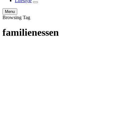
Lifestyle
expand
child
Search
Menu
menu
Browsing Tag
familienessen