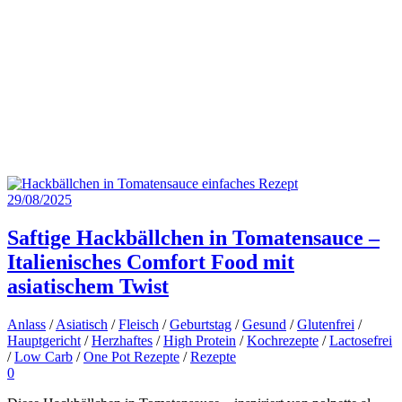
29/08/2025
Saftige Hackbällchen in Tomatensauce –
Italienisches Comfort Food mit
asiatischem Twist
Anlass
/
Asiatisch
/
Fleisch
/
Geburtstag
/
Gesund
/
Glutenfrei
/
Hauptgericht
/
Herzhaftes
/
High Protein
/
Kochrezepte
/
Lactosefrei
/
Low Carb
/
One Pot Rezepte
/
Rezepte
0