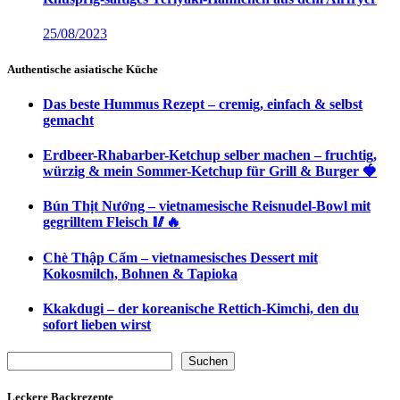
25/08/2023
Authentische asiatische Küche
Das beste Hummus Rezept – cremig, einfach & selbst
gemacht
Erdbeer-Rhabarber-Ketchup selber machen – fruchtig,
würzig & mein Sommer-Ketchup für Grill & Burger 🍓
Bún Thịt Nướng – vietnamesische Reisnudel-Bowl mit
gegrilltem Fleisch 🥢🔥
Chè Thập Cẩm – vietnamesisches Dessert mit
Kokosmilch, Bohnen & Tapioka
Kkakdugi – der koreanische Rettich-Kimchi, den du
sofort lieben wirst
Suchen
Suchen
Leckere Backrezepte