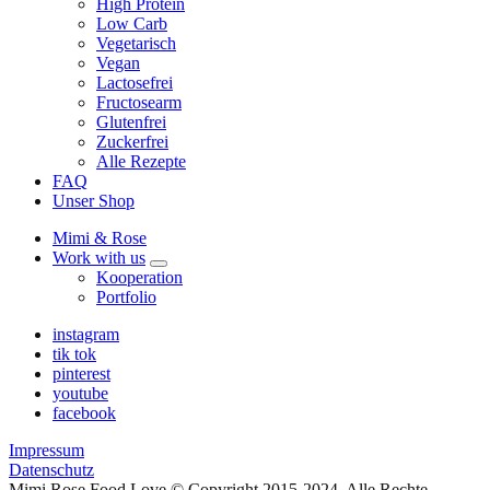
High Protein
Low Carb
Vegetarisch
Vegan
Lactosefrei
Fructosearm
Glutenfrei
Zuckerfrei
Alle Rezepte
FAQ
Unser Shop
Mimi & Rose
Work with us
expand
Kooperation
child
Portfolio
menu
instagram
tik tok
pinterest
youtube
facebook
Impressum
Datenschutz
Mimi Rose Food Love © Copyright 2015-2024. Alle Rechte