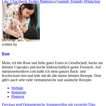
Like
3
Facebook
Twitter
Pinterest
Yummly
WhatsApp
written by
Rose
Moin, ich bin Rose und liebe gutes Essen in Gesellschaft, backe am
liebsten Cupcakes und koche leidenschaftlich gerne Freestyle. Auf
mimirosefoodlove.com halte ich mein ganzes Back- und
Kochwissen fest und teile mit dir alle meine liebsten Rezepte. Dort
gibt's auch sehr viele vietnamesische und asiatische Rezepte.
Website
Instagram
Pinterest
Beitragsnavigation
Previous post
Vietnamesische Sommerrollen mit zweierlei Dips