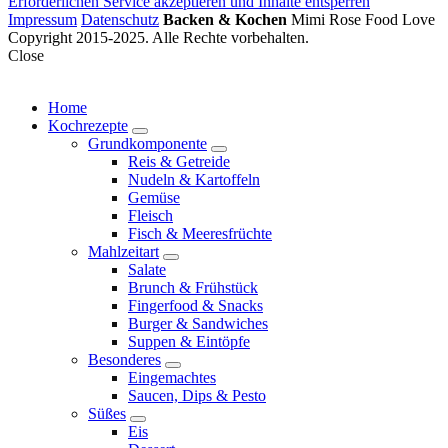
Erforderlichen Service akzeptieren und Inhalte entsperren
Impressum
Datenschutz
Backen & Kochen
Mimi Rose Food Love
Copyright 2015-2025. Alle Rechte vorbehalten.
Close
Home
Kochrezepte
expand
Grundkomponente
child
expand
Reis & Getreide
menu
child
Nudeln & Kartoffeln
menu
Gemüse
Fleisch
Fisch & Meeresfrüchte
Mahlzeitart
expand
Salate
child
Brunch & Frühstück
menu
Fingerfood & Snacks
Burger & Sandwiches
Suppen & Eintöpfe
Besonderes
expand
Eingemachtes
child
Saucen, Dips & Pesto
menu
Süßes
expand
Eis
child