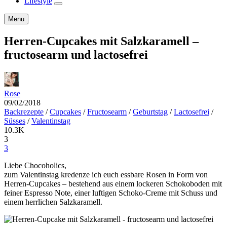
Lifestyle
expand
child
Search
Menu
menu
Herren-Cupcakes mit Salzkaramell –
fructosearm und lactosefrei
Rose
09/02/2018
Backrezepte
/
Cupcakes
/
Fructosearm
/
Geburtstag
/
Lactosefrei
/
Süsses
/
Valentinstag
10.3K
3
3
Liebe Chocoholics,
zum Valentinstag kredenze ich euch essbare Rosen in Form von
Herren-Cupcakes – bestehend aus einem lockeren Schokoboden mit
feiner Espresso Note, einer luftigen Schoko-Creme mit Schuss und
einem herrlichen Salzkaramell.