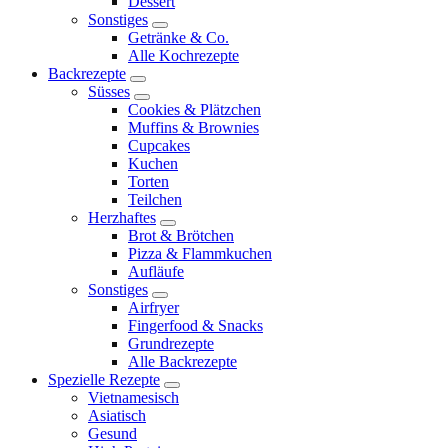
Dessert
menu
Sonstiges
expand
Getränke & Co.
child
Alle Kochrezepte
menu
Backrezepte
expand
Süsses
child
expand
Cookies & Plätzchen
menu
child
Muffins & Brownies
menu
Cupcakes
Kuchen
Torten
Teilchen
Herzhaftes
expand
Brot & Brötchen
child
Pizza & Flammkuchen
menu
Aufläufe
Sonstiges
expand
Airfryer
child
Fingerfood & Snacks
menu
Grundrezepte
Alle Backrezepte
Spezielle Rezepte
expand
Vietnamesisch
child
Asiatisch
menu
Gesund