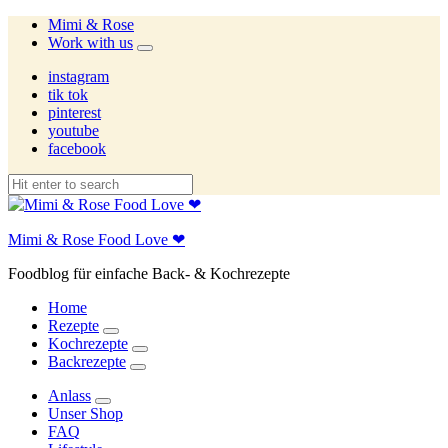
Mimi & Rose
Work with us
expand
child
instagram
menu
tik tok
pinterest
youtube
facebook
Mimi & Rose Food Love ❤
Foodblog für einfache Back- & Kochrezepte
Home
Rezepte
expand
Kochrezepte
child
expand
Backrezepte
menu
child
expand
menu
child
Anlass
menu
expand
Unser Shop
child
FAQ
menu