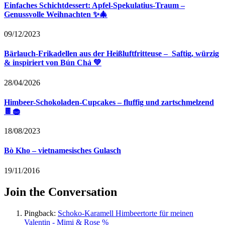
Einfaches Schichtdessert: Apfel-Spekulatius-Traum –
Genussvolle Weihnachten ✨🎄
09/12/2023
Bärlauch-Frikadellen aus der Heißluftfritteuse – Saftig, würzig
& inspiriert von Bún Chả 💚
28/04/2026
Himbeer-Schokoladen-Cupcakes – fluffig und zartschmelzend
🍫🧁
18/08/2023
Bò Kho – vietnamesisches Gulasch
19/11/2016
Join the Conversation
Pingback:
Schoko-Karamell Himbeertorte für meinen
Valentin - Mimi & Rose %