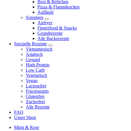
Brot & Brötchen
child
Pizza & Flammkuchen
menu
Aufläufe
Sonstiges
expand
Airfryer
child
Fingerfood & Snacks
menu
Grundrezepte
Alle Backrezepte
Spezielle Rezepte
expand
Vietnamesisch
child
Asiatisch
menu
Gesund
High Protein
Low Carb
Vegetarisch
Vegan
Lactosefrei
Fructosearm
Glutenfrei
Zuckerfrei
Alle Rezepte
FAQ
Unser Shop
Mimi & Rose