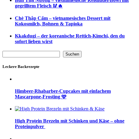
Bún Thịt Nướng – vietnamesische Reisnudel-Bowl mit
gegrilltem Fleisch 🥢🔥
Chè Thập Cẩm – vietnamesisches Dessert mit
Kokosmilch, Bohnen & Tapioka
Kkakdugi – der koreanische Rettich-Kimchi, den du
sofort lieben wirst
Suchen
Suchen
Leckere Backrezepte
Himbeer-Rhabarber-Cupcakes mit einfachem
Mascarpone-Frosting 🩷
High Protein Brezeln mit Schinken und Käse – ohne
Proteinpulver