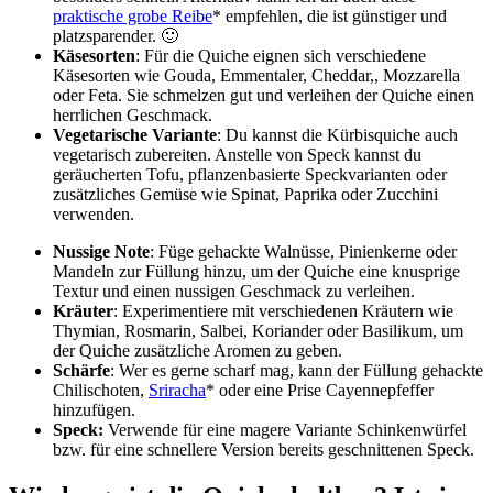
praktische grobe Reibe
* empfehlen, die ist günstiger und
platzsparender. 🙂
Käsesorten
: Für die Quiche eignen sich verschiedene
Käsesorten wie Gouda, Emmentaler, Cheddar,, Mozzarella
oder Feta. Sie schmelzen gut und verleihen der Quiche einen
herrlichen Geschmack.
Vegetarische Variante
: Du kannst die Kürbisquiche auch
vegetarisch zubereiten. Anstelle von Speck kannst du
geräucherten Tofu, pflanzenbasierte Speckvarianten oder
zusätzliches Gemüse wie Spinat, Paprika oder Zucchini
verwenden.
Nussige Note
: Füge gehackte Walnüsse, Pinienkerne oder
Mandeln zur Füllung hinzu, um der Quiche eine knusprige
Textur und einen nussigen Geschmack zu verleihen.
Kräuter
: Experimentiere mit verschiedenen Kräutern wie
Thymian, Rosmarin, Salbei, Koriander oder Basilikum, um
der Quiche zusätzliche Aromen zu geben.
Schärfe
: Wer es gerne scharf mag, kann der Füllung gehackte
Chilischoten,
Sriracha
* oder eine Prise Cayennepfeffer
hinzufügen.
Speck:
Verwende für eine magere Variante Schinkenwürfel
bzw. für eine schnellere Version bereits geschnittenen Speck.