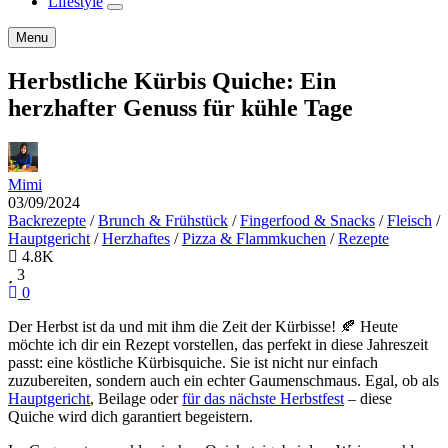
Lifestyle
expand
child
Search
Menu
menu
Herbstliche Kürbis Quiche: Ein
herzhafter Genuss für kühle Tage
Mimi
03/09/2024
Backrezepte
/
Brunch & Frühstück
/
Fingerfood & Snacks
/
Fleisch
/
Hauptgericht
/
Herzhaftes
/
Pizza & Flammkuchen
/
Rezepte
4.8K
3
0
Der Herbst ist da und mit ihm die Zeit der Kürbisse! 🍂 Heute
möchte ich dir ein Rezept vorstellen, das perfekt in diese Jahreszeit
passt: eine köstliche Kürbisquiche. Sie ist nicht nur einfach
zuzubereiten, sondern auch ein echter Gaumenschmaus. Egal, ob als
Hauptgericht
, Beilage oder
für das nächste Herbstfest
– diese
Quiche wird dich garantiert begeistern.