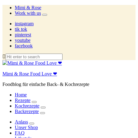
Mimi & Rose
Work with us
expand
child
instagram
menu
tik tok
pinterest
youtube
facebook
Mimi & Rose Food Love ❤
Foodblog für einfache Back- & Kochrezepte
Home
Rezepte
expand
Kochrezepte
child
expand
Backrezepte
menu
child
expand
menu
child
Anlass
menu
expand
Unser Shop
child
FAQ
menu