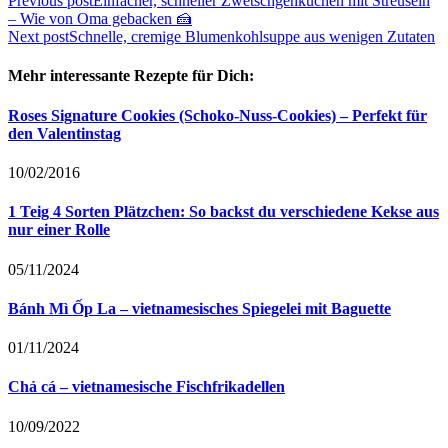
Beitragsnavigation
Previous post
Einfacher, schneller Zwetschgenkuchen mit Streuseln
– Wie von Oma gebacken 🍰
Next post
Schnelle, cremige Blumenkohlsuppe aus wenigen Zutaten
Mehr interessante Rezepte für Dich:
Roses Signature Cookies (Schoko-Nuss-Cookies) – Perfekt für
den Valentinstag
10/02/2016
1 Teig 4 Sorten Plätzchen: So backst du verschiedene Kekse aus
nur einer Rolle
05/11/2024
Bánh Mì Ốp La – vietnamesisches Spiegelei mit Baguette
01/11/2024
Chả cá – vietnamesische Fischfrikadellen
10/09/2022