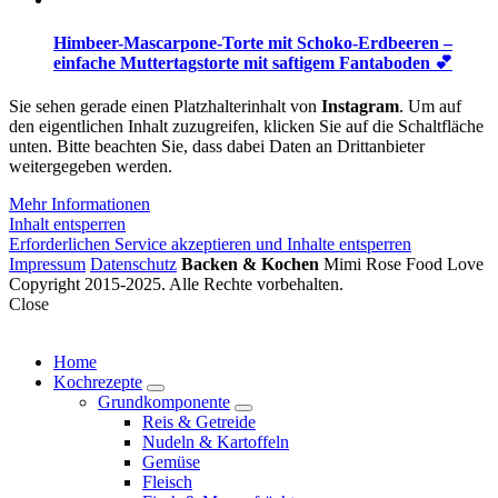
Himbeer-Mascarpone-Torte mit Schoko-Erdbeeren –
einfache Muttertagstorte mit saftigem Fantaboden 💕
Sie sehen gerade einen Platzhalterinhalt von
Instagram
. Um auf
den eigentlichen Inhalt zuzugreifen, klicken Sie auf die Schaltfläche
unten. Bitte beachten Sie, dass dabei Daten an Drittanbieter
weitergegeben werden.
Mehr Informationen
Inhalt entsperren
Erforderlichen Service akzeptieren und Inhalte entsperren
Impressum
Datenschutz
Backen & Kochen
Mimi Rose Food Love
Copyright 2015-2025. Alle Rechte vorbehalten.
Close
Home
Kochrezepte
expand
Grundkomponente
child
expand
Reis & Getreide
menu
child
Nudeln & Kartoffeln
menu
Gemüse
Fleisch