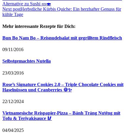
Alternative zu Sushi 🥒🍣
Next post
Herbstliche Kürbis Quiche: Ein herzhafter Genuss für
kühle Tage
Mehr interessante Rezepte für Dich:
Bun Bo Nam Bo – Reisnudelsalat mit gegrilltem Rindfleisch
09/11/2016
Selbstgemachtes Nutella
23/03/2016
Rose’s Signature Cookies 2.0 – Triple Chocolate Cookies mit
Haselnüssen und Cranberries 🍪✨
22/12/2024
Vietnamesische Reispapier-Pizza – Bánh Tráng Nướng mit
Tofu & Teriyakisauce 🥢
04/04/2025