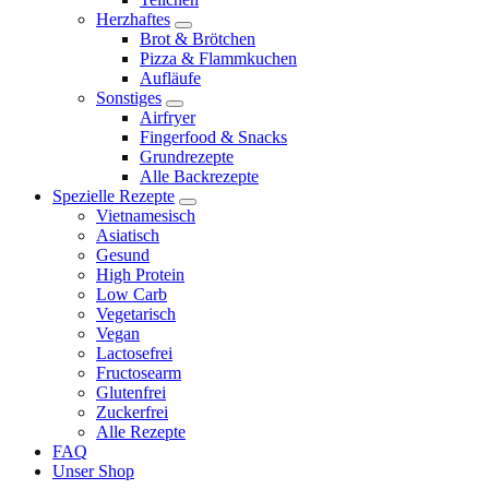
Herzhaftes
expand
Brot & Brötchen
child
Pizza & Flammkuchen
menu
Aufläufe
Sonstiges
expand
Airfryer
child
Fingerfood & Snacks
menu
Grundrezepte
Alle Backrezepte
Spezielle Rezepte
expand
Vietnamesisch
child
Asiatisch
menu
Gesund
High Protein
Low Carb
Vegetarisch
Vegan
Lactosefrei
Fructosearm
Glutenfrei
Zuckerfrei
Alle Rezepte
FAQ
Unser Shop