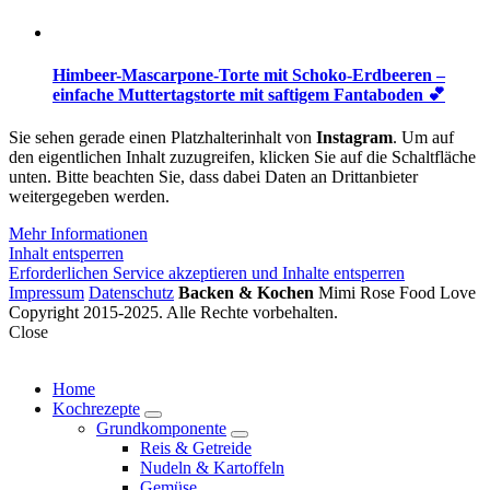
Himbeer-Mascarpone-Torte mit Schoko-Erdbeeren –
einfache Muttertagstorte mit saftigem Fantaboden 💕
Sie sehen gerade einen Platzhalterinhalt von
Instagram
. Um auf
den eigentlichen Inhalt zuzugreifen, klicken Sie auf die Schaltfläche
unten. Bitte beachten Sie, dass dabei Daten an Drittanbieter
weitergegeben werden.
Mehr Informationen
Inhalt entsperren
Erforderlichen Service akzeptieren und Inhalte entsperren
Impressum
Datenschutz
Backen & Kochen
Mimi Rose Food Love
Copyright 2015-2025. Alle Rechte vorbehalten.
Close
Home
Kochrezepte
expand
Grundkomponente
child
expand
Reis & Getreide
menu
child
Nudeln & Kartoffeln
menu
Gemüse