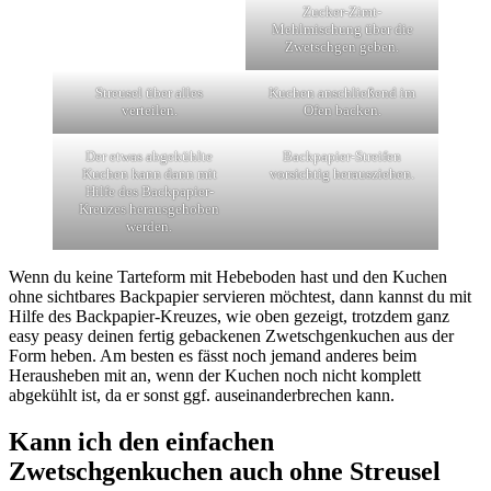
Zucker-Zimt-
Mehlmischung über die
Zwetschgen geben.
Streusel über alles
Kuchen anschließend im
verteilen.
Ofen backen.
Der etwas abgekühlte
Backpapier-Streifen
Kuchen kann dann mit
vorsichtig herausziehen.
Hilfe des Backpapier-
Kreuzes herausgehoben
werden.
Wenn du keine Tarteform mit Hebeboden hast und den Kuchen
ohne sichtbares Backpapier servieren möchtest, dann kannst du mit
Hilfe des Backpapier-Kreuzes, wie oben gezeigt, trotzdem ganz
easy peasy deinen fertig gebackenen Zwetschgenkuchen aus der
Form heben. Am besten es fässt noch jemand anderes beim
Herausheben mit an, wenn der Kuchen noch nicht komplett
abgekühlt ist, da er sonst ggf. auseinanderbrechen kann.
Kann ich den einfachen
Zwetschgenkuchen auch ohne Streusel