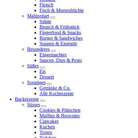
Fleisch
Fisch & Meeresfrüchte
Mahlzeitart
expand
Salate
child
Brunch & Frühstück
menu
Fingerfood & Snacks
Burger & Sandwiches
Suppen & Eintöpfe
Besonderes
expand
Eingemachtes
child
Saucen, Dips & Pesto
menu
Süßes
expand
Eis
child
Dessert
menu
Sonstiges
expand
Getränke & Co.
child
Alle Kochrezepte
menu
Backrezepte
expand
Süsses
child
expand
Cookies & Plätzchen
menu
child
Muffins & Brownies
menu
Cupcakes
Kuchen
Torten
Teilchen