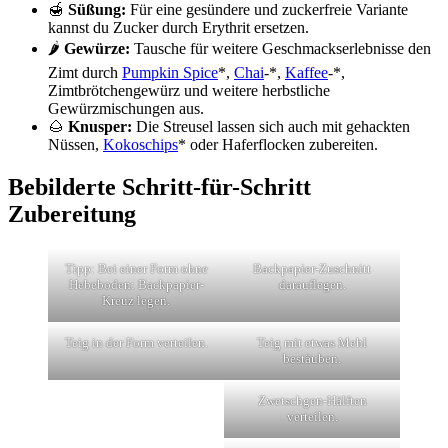
🍯
Süßung:
Für eine gesündere und zuckerfreie Variante
kannst du Zucker durch Erythrit ersetzen.
🌶️
Gewürze:
Tausche für weitere Geschmackserlebnisse den
Zimt durch
Pumpkin Spice
*,
Chai
-*,
Kaffee
-*,
Zimtbrötchengewürz und weitere herbstliche
Gewürzmischungen aus.
🌰
Knusper:
Die Streusel lassen sich auch mit gehackten
Nüssen,
Kokoschips
* oder Haferflocken zubereiten.
Bebilderte Schritt-für-Schritt
Zubereitung
Tipp: Bei einer Form ohne
Backpapier-Zuschnitt
Hebeboden: Backpapier-
darauflegen.
Kreuz legen.
Teig in der Form verteilen.
Teig mit etwas Mehl
bestäuben.
Zwetschgen-Hälften
verteilen.