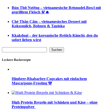
Bún Thịt Nướng – vietnamesische Reisnudel-Bowl mit
gegrilltem Fleisch 🥢🔥
Chè Thập Cẩm – vietnamesisches Dessert mit
Kokosmilch, Bohnen & Tapioka
Kkakdugi – der koreanische Rettich-Kimchi, den du
sofort lieben wirst
Suchen
Suchen
Leckere Backrezepte
Himbeer-Rhabarber-Cupcakes mit einfachem
Mascarpone-Frosting 🩷
High Protein Brezeln mit Schinken und Käse – ohne
Proteinpulver