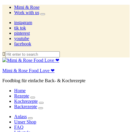
Mimi & Rose
Work with us
expand
child
instagram
menu
tik tok
pinterest
youtube
facebook
Mimi & Rose Food Love ❤
Foodblog für einfache Back- & Kochrezepte
Home
Rezepte
expand
Kochrezepte
child
expand
Backrezepte
menu
child
expand
menu
child
Anlass
menu
expand
Unser Shop
child
FAQ
menu