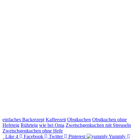
einfaches Backrezept
Kaffeezeit
Obstkuchen
Obstkuchen ohne
Hefeteig
Rührteig
wie bei Oma
Zwetschgenkuchen mit Streuseln
Zwetschgenkuchen ohne Hefe
Like
4
Facebook
Twitter
Pinterest
Yummly