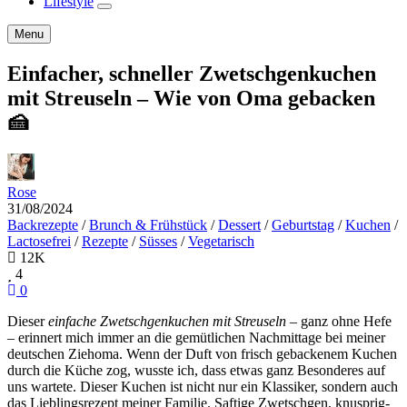
Lifestyle
expand
child
Search
Menu
menu
Einfacher, schneller Zwetschgenkuchen
mit Streuseln – Wie von Oma gebacken
🍰
Rose
31/08/2024
Backrezepte
/
Brunch & Frühstück
/
Dessert
/
Geburtstag
/
Kuchen
/
Lactosefrei
/
Rezepte
/
Süsses
/
Vegetarisch
12K
4
0
Dieser
einfache Zwetschgenkuchen mit Streuseln
– ganz ohne Hefe
– erinnert mich immer an die gemütlichen Nachmittage bei meiner
deutschen Ziehoma. Wenn der Duft von frisch gebackenem Kuchen
durch die Küche zog, wusste ich, dass etwas ganz Besonderes auf
uns wartete. Dieser Kuchen ist nicht nur ein Klassiker, sondern auch
das Lieblingsrezept meiner Familie. Saftige Zwetschgen, knusprig-