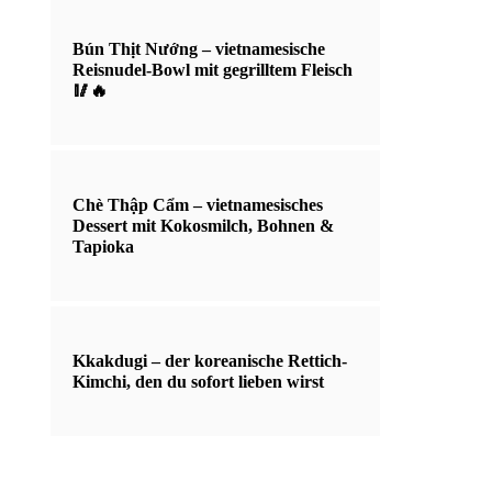
Bún Thịt Nướng – vietnamesische
Reisnudel-Bowl mit gegrilltem Fleisch
🥢🔥
Chè Thập Cẩm – vietnamesisches
Dessert mit Kokosmilch, Bohnen &
Tapioka
Kkakdugi – der koreanische Rettich-
Kimchi, den du sofort lieben wirst