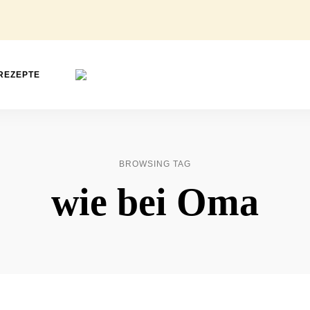
REZEPTE
Foodblog
Mimi
für
einfache
&
Back-
&
Rose
Kochrezepte
Food
BROWSING TAG
wie bei Oma
Love
❤