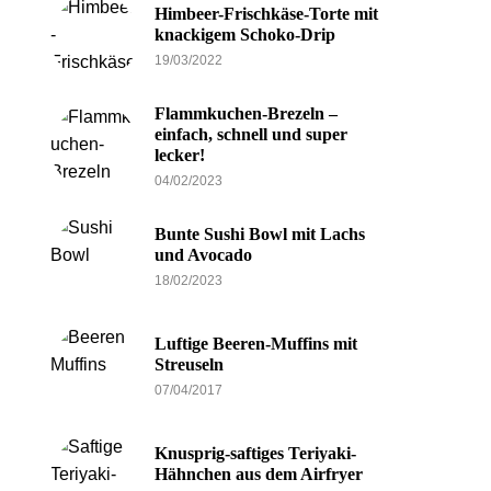
Himbeer-Frischkäse-Torte mit
knackigem Schoko-Drip
19/03/2022
Flammkuchen-Brezeln –
einfach, schnell und super
lecker!
04/02/2023
Bunte Sushi Bowl mit Lachs
und Avocado
18/02/2023
Luftige Beeren-Muffins mit
Streuseln
07/04/2017
Knusprig-saftiges Teriyaki-
Hähnchen aus dem Airfryer