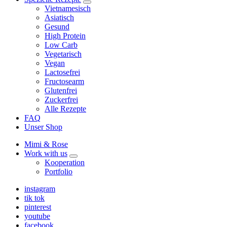
expand
Vietnamesisch
child
Asiatisch
menu
Gesund
High Protein
Low Carb
Vegetarisch
Vegan
Lactosefrei
Fructosearm
Glutenfrei
Zuckerfrei
Alle Rezepte
FAQ
Unser Shop
Mimi & Rose
Work with us
expand
Kooperation
child
Portfolio
menu
instagram
tik tok
pinterest
youtube
facebook