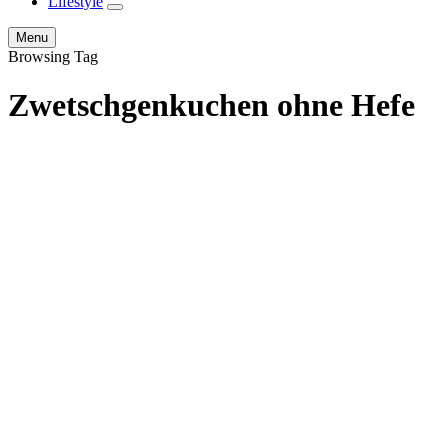
Lifestyle
expand
child
Search
Menu
menu
Browsing Tag
Zwetschgenkuchen ohne Hefe