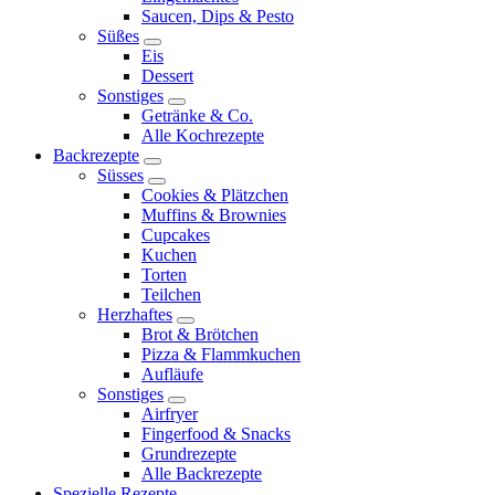
child
Saucen, Dips & Pesto
menu
Süßes
expand
Eis
child
Dessert
menu
Sonstiges
expand
Getränke & Co.
child
Alle Kochrezepte
menu
Backrezepte
expand
Süsses
child
expand
Cookies & Plätzchen
menu
child
Muffins & Brownies
menu
Cupcakes
Kuchen
Torten
Teilchen
Herzhaftes
expand
Brot & Brötchen
child
Pizza & Flammkuchen
menu
Aufläufe
Sonstiges
expand
Airfryer
child
Fingerfood & Snacks
menu
Grundrezepte
Alle Backrezepte
Spezielle Rezepte