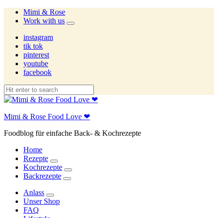
Mimi & Rose
Work with us
expand
child
instagram
menu
tik tok
pinterest
youtube
facebook
Mimi & Rose Food Love ❤
Foodblog für einfache Back- & Kochrezepte
Home
Rezepte
expand
Kochrezepte
child
expand
Backrezepte
menu
child
expand
menu
child
Anlass
menu
expand
Unser Shop
child
FAQ
menu