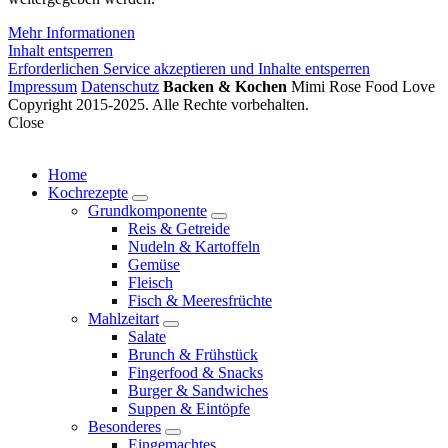
Mehr Informationen
Inhalt entsperren
Erforderlichen Service akzeptieren und Inhalte entsperren
Impressum
Datenschutz
Backen & Kochen
Mimi Rose Food Love
Copyright 2015-2025. Alle Rechte vorbehalten.
Close
Home
Kochrezepte
expand
Grundkomponente
child
expand
Reis & Getreide
menu
child
Nudeln & Kartoffeln
menu
Gemüse
Fleisch
Fisch & Meeresfrüchte
Mahlzeitart
expand
Salate
child
Brunch & Frühstück
menu
Fingerfood & Snacks
Burger & Sandwiches
Suppen & Eintöpfe
Besonderes
expand
Eingemachtes