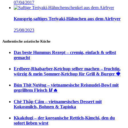
07/04/2017
Knusprig-saftiges Teriyaki-Hähnchen aus dem Airfryer
25/08/2023
Authentische asiatische Küche
Das beste Hummus Rezept – cremig, einfach & selbst
gemacht
Erdbeer-Rhabarber-Ketchup selber machen – fruchtig,
würzig & mein Sommer-Ketchup für Grill & Burger 🍓
Bún Thịt Nướng – vietnamesische Reisnudel-Bowl mit
gegrilltem Fleisch 🥢🔥
Chè Thập Cẩm – vietnamesisches Dessert mit
Kokosmilch, Bohnen & Tapioka
Kkakdugi – der koreanische Rettich-Kimchi, den du
sofort lieben wirst