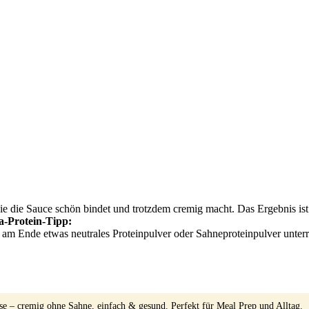
die die Sauce schön bindet und trotzdem cremig macht. Das Ergebnis is
a-Protein-Tipp:
am Ende etwas neutrales Proteinpulver oder Sahneproteinpulver unter
 – cremig ohne Sahne, einfach & gesund. Perfekt für Meal Prep und Alltag.