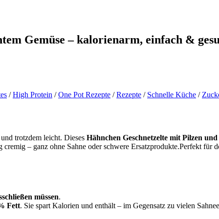
ntem Gemüse – kalorienarm, einfach & ges
tes
/
High Protein
/
One Pot Rezepte
/
Rezepte
/
Schnelle Küche
/
Zucke
 und trotzdem leicht. Dieses
Hähnchen Geschnetzelte mit Pilzen un
ig cremig – ganz ohne Sahne oder schwere Ersatzprodukte.Perfekt für d
sschließen müssen
.
% Fett
. Sie spart Kalorien und enthält – im Gegensatz zu vielen Sahne