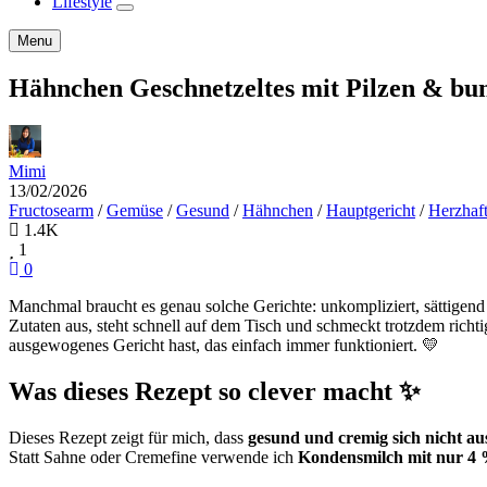
Lifestyle
expand
child
Search
Menu
menu
Hähnchen Geschnetzeltes mit Pilzen & bu
Mimi
13/02/2026
Fructosearm
/
Gemüse
/
Gesund
/
Hähnchen
/
Hauptgericht
/
Herzhaf
1.4K
1
0
Manchmal braucht es genau solche Gerichte: unkompliziert, sättigend
Zutaten aus, steht schnell auf dem Tisch und schmeckt trotzdem richt
ausgewogenes Gericht hast, das einfach immer funktioniert. 💛
Was dieses Rezept so clever macht ✨
Dieses Rezept zeigt für mich, dass
gesund und cremig sich nicht au
Statt Sahne oder Cremefine verwende ich
Kondensmilch mit nur 4 