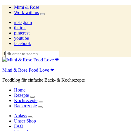
Mimi & Rose
Work with us
expand
child
instagram
menu
tik tok
pinterest
youtube
facebook
Mimi & Rose Food Love ❤
Foodblog für einfache Back- & Kochrezepte
Home
Rezepte
expand
Kochrezepte
child
expand
Backrezepte
menu
child
expand
menu
child
Anlass
menu
expand
Unser Shop
child
FAQ
menu