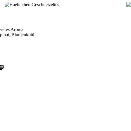
iveres Aroma
Spinat, Blumenkohl
💛