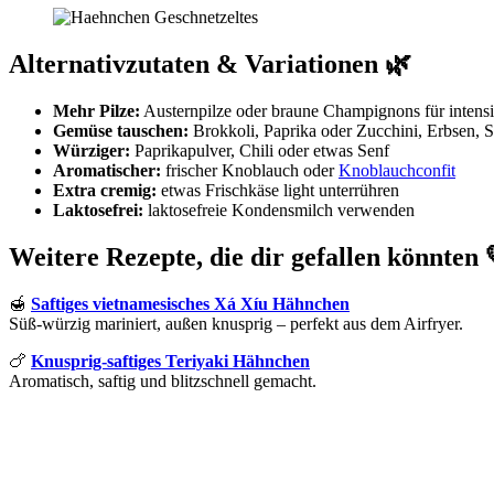
Alternativzutaten & Variationen 🌿
Mehr Pilze:
Austernpilze oder braune Champignons für intens
Gemüse tauschen:
Brokkoli, Paprika oder Zucchini, Erbsen, 
Würziger:
Paprikapulver, Chili oder etwas Senf
Aromatischer:
frischer Knoblauch oder
Knoblauchconfit
Extra cremig:
etwas Frischkäse light unterrühren
Laktosefrei:
laktosefreie Kondensmilch verwenden
Weitere Rezepte, die dir gefallen könnten 
🍯
Saftiges vietnamesisches Xá Xíu Hähnchen
Süß-würzig mariniert, außen knusprig – perfekt aus dem Airfryer.
🍗
Knusprig-saftiges Teriyaki Hähnchen
Aromatisch, saftig und blitzschnell gemacht.