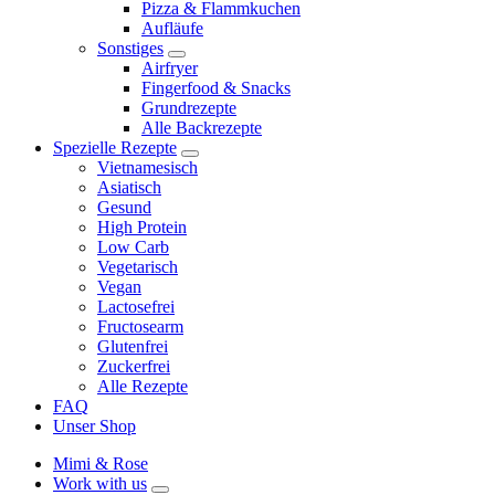
Pizza & Flammkuchen
menu
Aufläufe
Sonstiges
expand
Airfryer
child
Fingerfood & Snacks
menu
Grundrezepte
Alle Backrezepte
Spezielle Rezepte
expand
Vietnamesisch
child
Asiatisch
menu
Gesund
High Protein
Low Carb
Vegetarisch
Vegan
Lactosefrei
Fructosearm
Glutenfrei
Zuckerfrei
Alle Rezepte
FAQ
Unser Shop
Mimi & Rose
Work with us