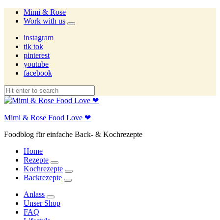
Mimi & Rose
Work with us
expand
child
instagram
menu
tik tok
pinterest
youtube
facebook
Mimi & Rose Food Love ❤
Foodblog für einfache Back- & Kochrezepte
Home
Rezepte
expand
Kochrezepte
child
expand
Backrezepte
menu
child
expand
menu
child
Anlass
menu
expand
Unser Shop
child
FAQ
menu