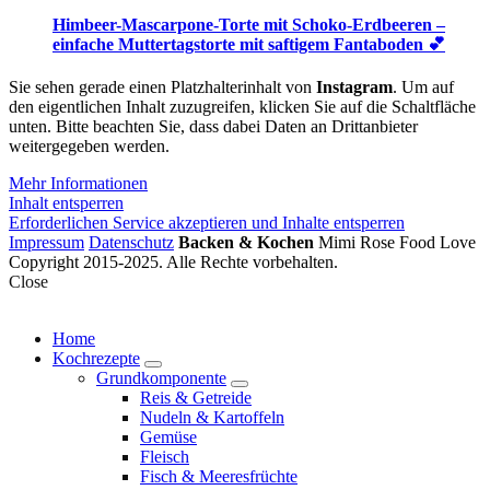
Himbeer-Mascarpone-Torte mit Schoko-Erdbeeren –
einfache Muttertagstorte mit saftigem Fantaboden 💕
Sie sehen gerade einen Platzhalterinhalt von
Instagram
. Um auf
den eigentlichen Inhalt zuzugreifen, klicken Sie auf die Schaltfläche
unten. Bitte beachten Sie, dass dabei Daten an Drittanbieter
weitergegeben werden.
Mehr Informationen
Inhalt entsperren
Erforderlichen Service akzeptieren und Inhalte entsperren
Impressum
Datenschutz
Backen & Kochen
Mimi Rose Food Love
Copyright 2015-2025. Alle Rechte vorbehalten.
Close
Home
Kochrezepte
expand
Grundkomponente
child
expand
Reis & Getreide
menu
child
Nudeln & Kartoffeln
menu
Gemüse
Fleisch
Fisch & Meeresfrüchte