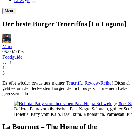
Lifestyle
expand
child
Search
Menu
menu
Der beste Burger Teneriffas [La Laguna]
Mimi
05/09/2016
Foodguide
7.1K
1
3
Es gibt wieder etwas aus meiner
Teneriffa Review-Reihe
! Diesmal
geht es um den leckersten Burger, den ich bis jetzt in meinem Leben
gegessen habe.
Bellota: Patty vom iberischen Pata Negra Schwein, grüner Sen
Boletus: Patty vom Kalb, Basilikum, Knoblauch, Parmesan, Pin
La Bourmet – The Home of the