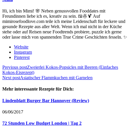
Hi, ich bin Mimi! 🌸 Neben genussvollen Fooddates mit
Freundinnen liebe ich es, kreativ zu sein. 🍱🍜🍹 Auf
mimirosefoodlove.com teile ich meine Leidenschaft für leckere und
gesunde Rezepte aus aller Welt. Wenn ich mal nicht in der Küche
stehe oder auf Reisen neue Foodtrends probiere, puzzle ich gerne
oder lasse mich von spannenden True Crime Geschichten fesseln. ✨
Website
Instagram
Pinterest
Beitragsnavigation
Previous post
Zweierlei Kokos-Popsicles mit Beeren (Einfaches
Kokos-Eisrezept)
Next post
Asiatischer Flammkuchen mit Garnelen
Mehr interessante Rezepte für Dich:
Lindenblatt Burger Bar Hannover (Review)
06/06/2017
72 Stunden Low Budget London | Tag 2