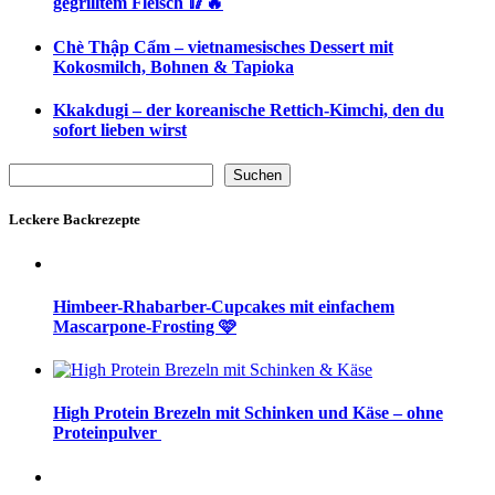
gegrilltem Fleisch 🥢🔥
Chè Thập Cẩm – vietnamesisches Dessert mit
Kokosmilch, Bohnen & Tapioka
Kkakdugi – der koreanische Rettich-Kimchi, den du
sofort lieben wirst
Suchen
Suchen
Leckere Backrezepte
Himbeer-Rhabarber-Cupcakes mit einfachem
Mascarpone-Frosting 🩷
High Protein Brezeln mit Schinken und Käse – ohne
Proteinpulver