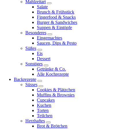
Mahlzeitart
expand
Salate
child
Brunch & Frühstück
menu
Fingerfood & Snacks
Burger & Sandwiches
Suppen & Eintöpfe
Besonderes
expand
Eingemachtes
child
Saucen, Dips & Pesto
menu
Süßes
expand
Eis
child
Dessert
menu
Sonstiges
expand
Getränke & Co.
child
Alle Kochrezepte
menu
Backrezepte
expand
Süsses
child
expand
Cookies & Plätzchen
menu
child
Muffins & Brownies
menu
Cupcakes
Kuchen
Torten
Teilchen
Herzhaftes
expand
Brot & Brötchen
child