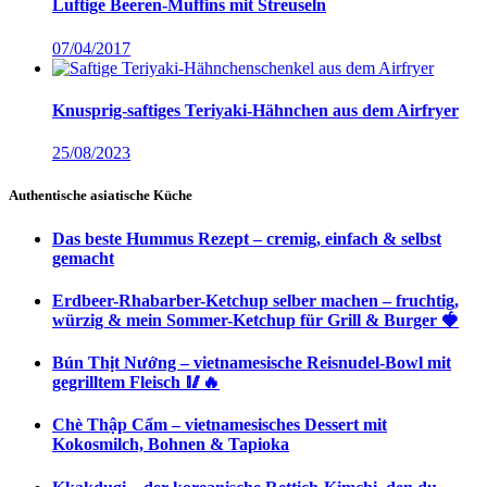
Luftige Beeren-Muffins mit Streuseln
07/04/2017
Knusprig-saftiges Teriyaki-Hähnchen aus dem Airfryer
25/08/2023
Authentische asiatische Küche
Das beste Hummus Rezept – cremig, einfach & selbst
gemacht
Erdbeer-Rhabarber-Ketchup selber machen – fruchtig,
würzig & mein Sommer-Ketchup für Grill & Burger 🍓
Bún Thịt Nướng – vietnamesische Reisnudel-Bowl mit
gegrilltem Fleisch 🥢🔥
Chè Thập Cẩm – vietnamesisches Dessert mit
Kokosmilch, Bohnen & Tapioka