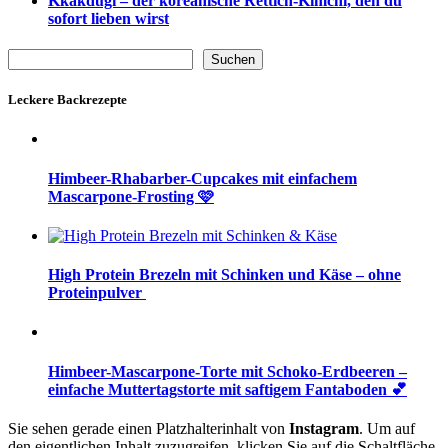
Kkakdugi – der koreanische Rettich-Kimchi, den du
sofort lieben wirst
Suchen
Suchen
Leckere Backrezepte
Himbeer-Rhabarber-Cupcakes mit einfachem
Mascarpone-Frosting 🩷
High Protein Brezeln mit Schinken und Käse – ohne
Proteinpulver
Himbeer-Mascarpone-Torte mit Schoko-Erdbeeren –
einfache Muttertagstorte mit saftigem Fantaboden 💕
Sie sehen gerade einen Platzhalterinhalt von
Instagram
. Um auf
den eigentlichen Inhalt zuzugreifen, klicken Sie auf die Schaltfläche