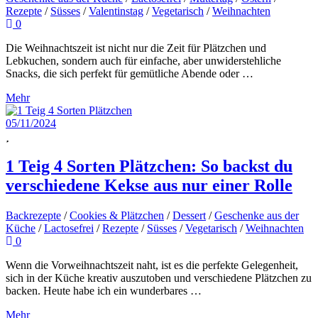
Rezepte
/
Süsses
/
Valentinstag
/
Vegetarisch
/
Weihnachten
0
Die Weihnachtszeit ist nicht nur die Zeit für Plätzchen und
Lebkuchen, sondern auch für einfache, aber unwiderstehliche
Snacks, die sich perfekt für gemütliche Abende oder …
Mehr
05/11/2024
1 Teig 4 Sorten Plätzchen: So backst du
verschiedene Kekse aus nur einer Rolle
Backrezepte
/
Cookies & Plätzchen
/
Dessert
/
Geschenke aus der
Küche
/
Lactosefrei
/
Rezepte
/
Süsses
/
Vegetarisch
/
Weihnachten
0
Wenn die Vorweihnachtszeit naht, ist es die perfekte Gelegenheit,
sich in der Küche kreativ auszutoben und verschiedene Plätzchen zu
backen. Heute habe ich ein wunderbares …
Mehr