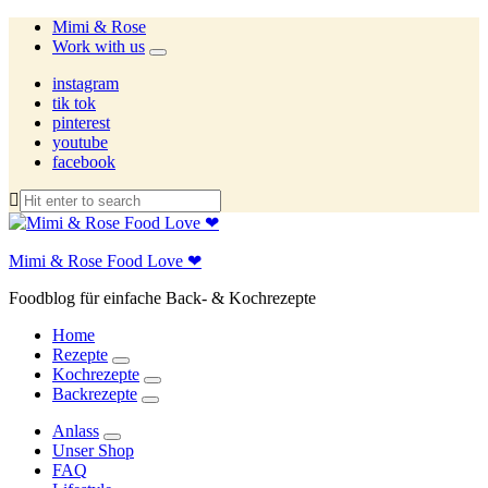
Mimi & Rose
Work with us
expand
child
instagram
menu
tik tok
pinterest
youtube
facebook
Mimi & Rose Food Love ❤
Foodblog für einfache Back- & Kochrezepte
Home
Rezepte
expand
Kochrezepte
child
expand
Backrezepte
menu
child
expand
menu
child
Anlass
menu
expand
Unser Shop
child
FAQ
menu