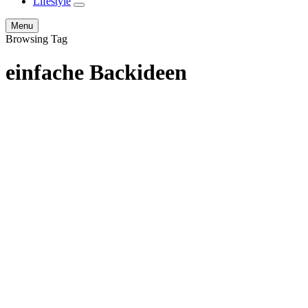
Lifestyle
expand
child
Search
Menu
menu
Browsing Tag
einfache Backideen