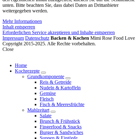
unten. Bitte beachten Sie, dass dabei Daten an Drittanbieter
weitergegeben werden.
Mehr Informationen
Inhalt entsperren
Erforderlichen Service akzeptieren und Inhalte entsperren
Impressum
Datenschutz
Backen & Kochen
Mimi Rose Food Love
Copyright 2015-2025. Alle Rechte vorbehalten.
Close
Home
Kochrezepte
expand
Grundkomponente
child
expand
Reis & Getreide
menu
child
Nudeln & Kartoffeln
menu
Gemüse
Fleisch
Fisch & Meeresfrüchte
Mahlzeitart
expand
Salate
child
Brunch & Frühstück
menu
Fingerfood & Snacks
Burger & Sandwiches
Suppen & Eintöpfe