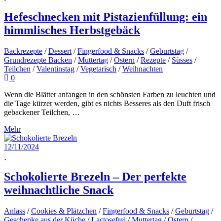
Hefeschnecken mit Pistazienfüllung: ein
himmlisches Herbstgebäck
Backrezepte
/
Dessert
/
Fingerfood & Snacks
/
Geburtstag
/
Grundrezepte Backen
/
Muttertag
/
Ostern
/
Rezepte
/
Süsses
/
Teilchen
/
Valentinstag
/
Vegetarisch
/
Weihnachten
0
Wenn die Blätter anfangen in den schönsten Farben zu leuchten und
die Tage kürzer werden, gibt es nichts Besseres als den Duft frisch
gebackener Teilchen, …
Mehr
12/11/2024
Schokolierte Brezeln – Der perfekte
weihnachtliche Snack
Anlass
/
Cookies & Plätzchen
/
Fingerfood & Snacks
/
Geburtstag
/
Geschenke aus der Küche
/
Lactosefrei
/
Muttertag
/
Ostern
/