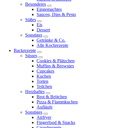
Besonderes
expand
Eingemachtes
child
Saucen, Dips & Pesto
menu
Süßes
expand
Eis
child
Dessert
menu
Sonstiges
expand
Getränke & Co.
child
Alle Kochrezepte
menu
Backrezepte
expand
Süsses
child
expand
Cookies & Plätzchen
menu
child
Muffins & Brownies
menu
Cupcakes
Kuchen
Torten
Teilchen
Herzhaftes
expand
Brot & Brötchen
child
Pizza & Flammkuchen
menu
Aufläufe
Sonstiges
expand
Airfryer
child
Fingerfood & Snacks
menu
Grundrezepte