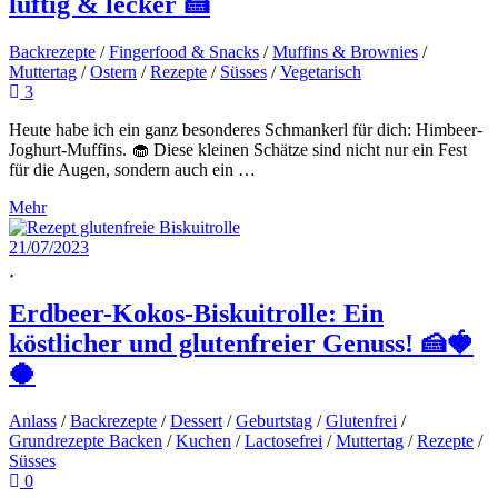
luftig & lecker 🍰
Backrezepte
/
Fingerfood & Snacks
/
Muffins & Brownies
/
Muttertag
/
Ostern
/
Rezepte
/
Süsses
/
Vegetarisch
3
Heute habe ich ein ganz besonderes Schmankerl für dich: Himbeer-
Joghurt-Muffins. 🧁 Diese kleinen Schätze sind nicht nur ein Fest
für die Augen, sondern auch ein …
Mehr
21/07/2023
Erdbeer-Kokos-Biskuitrolle: Ein
köstlicher und glutenfreier Genuss! 🍰🍓
🥥
Anlass
/
Backrezepte
/
Dessert
/
Geburtstag
/
Glutenfrei
/
Grundrezepte Backen
/
Kuchen
/
Lactosefrei
/
Muttertag
/
Rezepte
/
Süsses
0