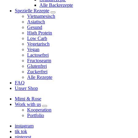
Alle Backrezepte
Spezielle Rezepte
expand
Vietnamesisch
child
Asiatisch
menu
Gesund
High Protein
Low Carb
Vegetarisch
Vegan
Lactosefrei
Fructosearm
Glutenfrei
Zuckerfrei
Alle Rezepte
FAQ
Unser Shop
Mimi & Rose
Work with us
expand
Kooperation
child
Portfolio
menu
instagram
tik tok
pinterest