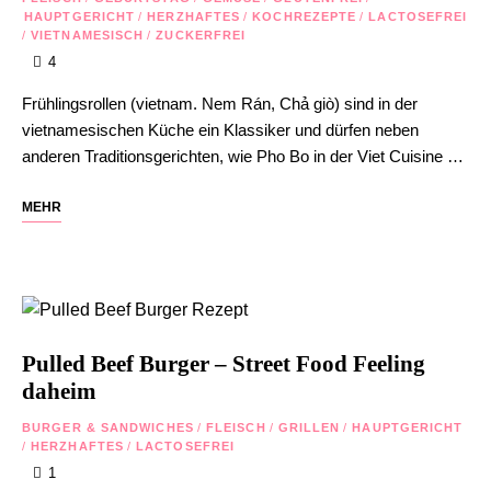
HAUPTGERICHT
/
HERZHAFTES
/
KOCHREZEPTE
/
LACTOSEFREI
/
VIETNAMESISCH
/
ZUCKERFREI
4
Frühlingsrollen (vietnam. Nem Rán, Chả giò) sind in der
vietnamesischen Küche ein Klassiker und dürfen neben
anderen Traditionsgerichten, wie Pho Bo in der Viet Cuisine …
MEHR
Pulled Beef Burger – Street Food Feeling
daheim
BURGER & SANDWICHES
/
FLEISCH
/
GRILLEN
/
HAUPTGERICHT
/
HERZHAFTES
/
LACTOSEFREI
1