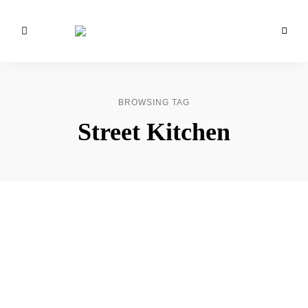
Foodblog
Mimi
für
einfache
&
Back-
&
Rose
Kochrezepte
BROWSING TAG
Food
Street Kitchen
Love
❤