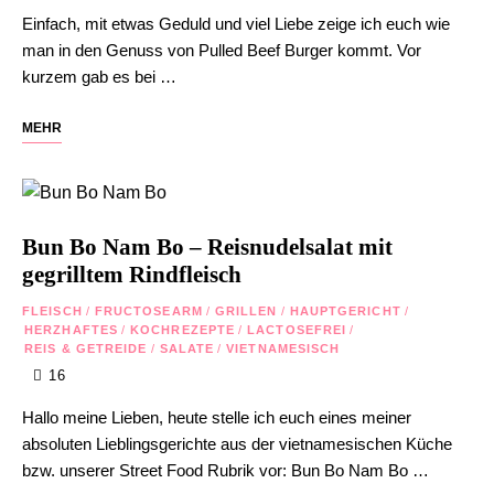
Einfach, mit etwas Geduld und viel Liebe zeige ich euch wie
man in den Genuss von Pulled Beef Burger kommt. Vor
kurzem gab es bei …
MEHR
Bun Bo Nam Bo – Reisnudelsalat mit
gegrilltem Rindfleisch
FLEISCH
/
FRUCTOSEARM
/
GRILLEN
/
HAUPTGERICHT
/
HERZHAFTES
/
KOCHREZEPTE
/
LACTOSEFREI
/
REIS & GETREIDE
/
SALATE
/
VIETNAMESISCH
16
Hallo meine Lieben, heute stelle ich euch eines meiner
absoluten Lieblingsgerichte aus der vietnamesischen Küche
bzw. unserer Street Food Rubrik vor: Bun Bo Nam Bo …