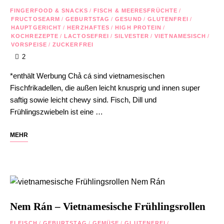
FINGERFOOD & SNACKS
/
FISCH & MEERESFRÜCHTE
/
FRUCTOSEARM
/
GEBURTSTAG
/
GESUND
/
GLUTENFREI
/
HAUPTGERICHT
/
HERZHAFTES
/
HIGH PROTEIN
/
KOCHREZEPTE
/
LACTOSEFREI
/
SILVESTER
/
VIETNAMESISCH
/
VORSPEISE
/
ZUCKERFREI
2
*enthält Werbung Chả cá sind vietnamesischen
Fischfrikadellen, die außen leicht knusprig und innen super
saftig sowie leicht chewy sind. Fisch, Dill und
Frühlingszwiebeln ist eine …
MEHR
Nem Rán – Vietnamesische Frühlingsrollen
FLEISCH
/
GEBURTSTAG
/
GEMÜSE
/
GLUTENFREI
/