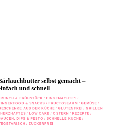
Bärlauchbutter selbst gemacht –
einfach und schnell
BRUNCH & FRÜHSTÜCK
/
EINGEMACHTES
/
FINGERFOOD & SNACKS
/
FRUCTOSEARM
/
GEMÜSE
/
GESCHENKE AUS DER KÜCHE
/
GLUTENFREI
/
GRILLEN
HERZHAFTES
/
LOW CARB
/
OSTERN
/
REZEPTE
/
SAUCEN, DIPS & PESTO
/
SCHNELLE KÜCHE
/
VEGETARISCH
/
ZUCKERFREI