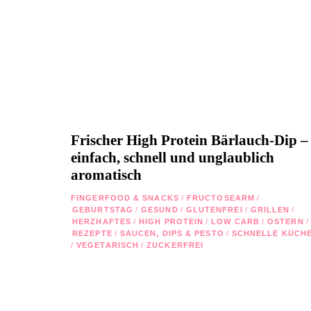
Frischer High Protein Bärlauch-Dip –
einfach, schnell und unglaublich
aromatisch
FINGERFOOD & SNACKS
/
FRUCTOSEARM
/
GEBURTSTAG
/
GESUND
/
GLUTENFREI
/
GRILLEN
/
HERZHAFTES
/
HIGH PROTEIN
/
LOW CARB
/
OSTERN
/
REZEPTE
/
SAUCEN, DIPS & PESTO
/
SCHNELLE KÜCH
/
VEGETARISCH
/
ZUCKERFREI