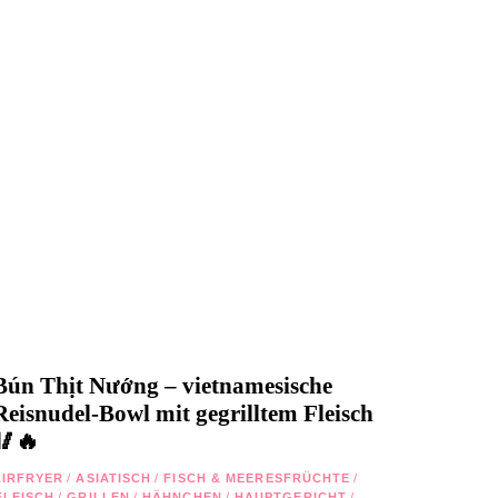
Bún Thịt Nướng – vietnamesische
Reisnudel-Bowl mit gegrilltem Fleisch
🥢🔥
AIRFRYER
/
ASIATISCH
/
FISCH & MEERESFRÜCHTE
/
FLEISCH
/
GRILLEN
/
HÄHNCHEN
/
HAUPTGERICHT
/