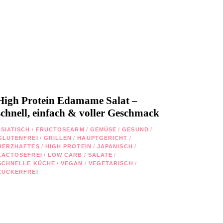
High Protein Edamame Salat –
schnell, einfach & voller Geschmack
ASIATISCH
/
FRUCTOSEARM
/
GEMÜSE
/
GESUND
/
GLUTENFREI
/
GRILLEN
/
HAUPTGERICHT
/
HERZHAFTES
/
HIGH PROTEIN
/
JAPANISCH
/
LACTOSEFREI
/
LOW CARB
/
SALATE
/
SCHNELLE KÜCHE
/
VEGAN
/
VEGETARISCH
/
ZUCKERFREI