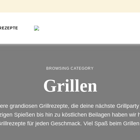
REZEPTE
Foodblog
Mimi
für
einfache
&
Back-
&
Rose
Kochrezepte
Food
BROWSING CATEGORY
Grillen
Love
❤
re grandiosen Grillrezepte, die deine nächste Grillparty
gen Spießen bis hin zu köstlichen Beilagen haben wir h
rillrezepte für jeden Geschmack. Viel Spaß beim Grillen