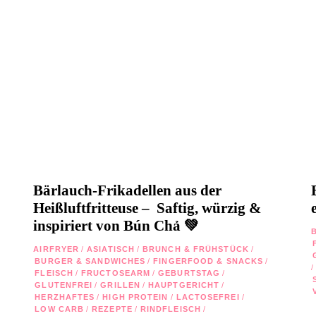
Bärlauch-Frikadellen aus der
Heißluftfritteuse – Saftig, würzig &
inspiriert von Bún Chả 💚
AIRFRYER
/
ASIATISCH
/
BRUNCH & FRÜHSTÜCK
/
BURGER & SANDWICHES
/
FINGERFOOD & SNACKS
/
/
FLEISCH
/
FRUCTOSEARM
/
GEBURTSTAG
/
GLUTENFREI
/
GRILLEN
/
HAUPTGERICHT
/
HERZHAFTES
/
HIGH PROTEIN
/
LACTOSEFREI
/
LOW CARB
/
REZEPTE
/
RINDFLEISCH
/