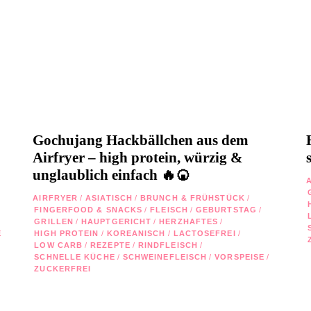
Gochujang Hackbällchen aus dem
Airfryer – high protein, würzig &
unglaublich einfach 🔥🍘
AIRFRYER
/
ASIATISCH
/
BRUNCH & FRÜHSTÜCK
/
FINGERFOOD & SNACKS
/
FLEISCH
/
GEBURTSTAG
/
GRILLEN
/
HAUPTGERICHT
/
HERZHAFTES
/
E
HIGH PROTEIN
/
KOREANISCH
/
LACTOSEFREI
/
LOW CARB
/
REZEPTE
/
RINDFLEISCH
/
SCHNELLE KÜCHE
/
SCHWEINEFLEISCH
/
VORSPEISE
/
ZUCKERFREI