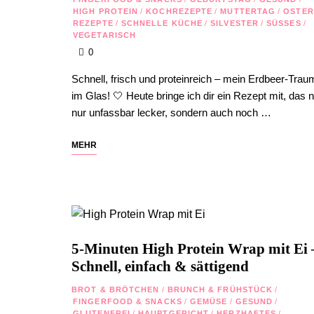
HIGH PROTEIN
/
KOCHREZEPTE
/
MUTTERTAG
/
OSTE
REZEPTE
/
SCHNELLE KÜCHE
/
SILVESTER
/
SÜSSES
/
VEGETARISCH
0
Schnell, frisch und proteinreich – mein Erdbeer-Trau
im Glas! 🤍 Heute bringe ich dir ein Rezept mit, das n
nur unfassbar lecker, sondern auch noch …
MEHR
5-Minuten High Protein Wrap mit Ei 
Schnell, einfach & sättigend
BROT & BRÖTCHEN
/
BRUNCH & FRÜHSTÜCK
/
FINGERFOOD & SNACKS
/
GEMÜSE
/
GESUND
/
GLUTENFREI
/
HAUPTGERICHT
/
HERZHAFTES
/