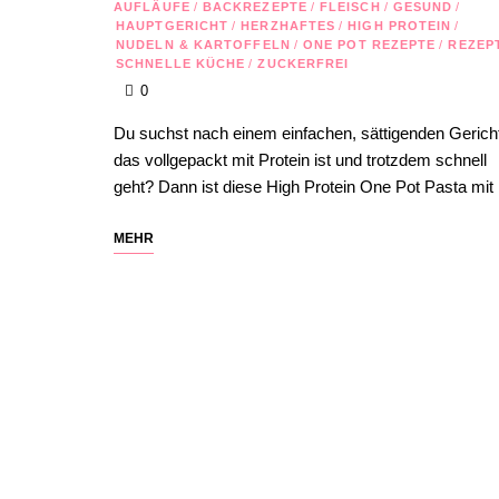
AUFLÄUFE
/
BACKREZEPTE
/
FLEISCH
/
GESUND
/
HAUPTGERICHT
/
HERZHAFTES
/
HIGH PROTEIN
/
NUDELN & KARTOFFELN
/
ONE POT REZEPTE
/
REZEP
SCHNELLE KÜCHE
/
ZUCKERFREI
0
Du suchst nach einem einfachen, sättigenden Gerich
das vollgepackt mit Protein ist und trotzdem schnell
geht? Dann ist diese High Protein One Pot Pasta mi
MEHR