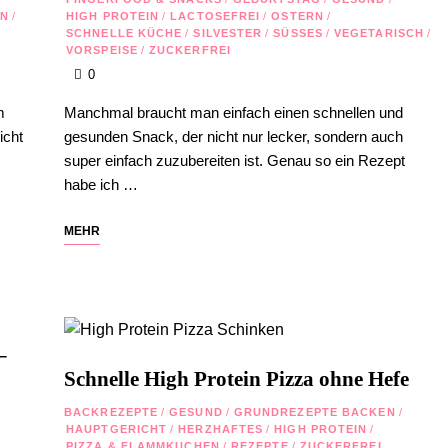
RN
/
HIGH PROTEIN
/
LACTOSEFREI
/
OSTERN
/
SCHNELLE KÜCHE
/
SILVESTER
/
SÜSSES
/
VEGETARISCH
/
VORSPEISE
/
ZUCKERFREI
0
m
Manchmal braucht man einfach einen schnellen und
icht
gesunden Snack, der nicht nur lecker, sondern auch
super einfach zuzubereiten ist. Genau so ein Rezept
habe ich …
MEHR
–
Schnelle High Protein Pizza ohne Hefe
BACKREZEPTE
/
GESUND
/
GRUNDREZEPTE BACKEN
/
HAUPTGERICHT
/
HERZHAFTES
/
HIGH PROTEIN
/
PIZZA & FLAMMKUCHEN
/
REZEPTE
/
ZUCKERFREI