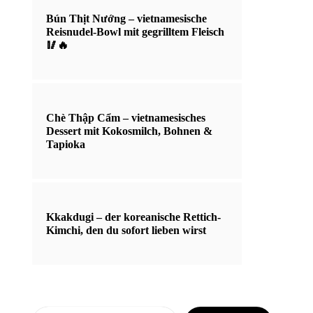
Bún Thịt Nướng – vietnamesische
Reisnudel-Bowl mit gegrilltem Fleisch
🥢🔥
Chè Thập Cẩm – vietnamesisches
Dessert mit Kokosmilch, Bohnen &
Tapioka
Kkakdugi – der koreanische Rettich-
Kimchi, den du sofort lieben wirst