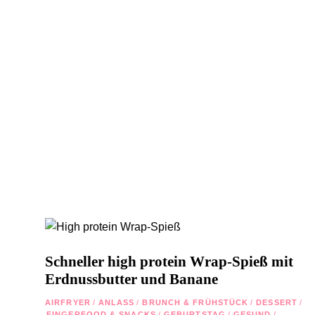
Schneller high protein Wrap-Spieß mit
Erdnussbutter und Banane
AIRFRYER
/
ANLASS
/
BRUNCH & FRÜHSTÜCK
/
DESSERT
/
FINGERFOOD & SNACKS
/
GEBURTSTAG
/
GESUND
/