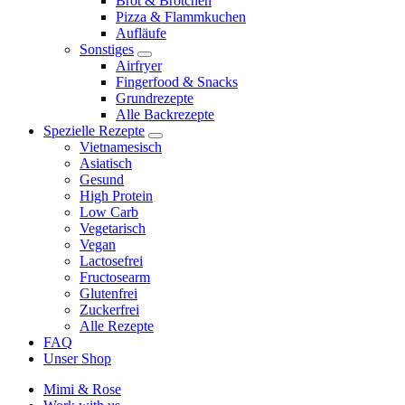
Brot & Brötchen
child
Pizza & Flammkuchen
menu
Aufläufe
Sonstiges
expand
Airfryer
child
Fingerfood & Snacks
menu
Grundrezepte
Alle Backrezepte
Spezielle Rezepte
expand
Vietnamesisch
child
Asiatisch
menu
Gesund
High Protein
Low Carb
Vegetarisch
Vegan
Lactosefrei
Fructosearm
Glutenfrei
Zuckerfrei
Alle Rezepte
FAQ
Unser Shop
Mimi & Rose