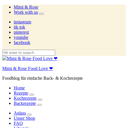
Mimi & Rose
Work with us
expand
child
instagram
menu
tik tok
pinterest
youtube
facebook
Mimi & Rose Food Love ❤
Foodblog für einfache Back- & Kochrezepte
Home
Rezepte
expand
Kochrezepte
child
expand
Backrezepte
menu
child
expand
menu
child
Anlass
menu
expand
Unser Shop
child
FAQ
menu