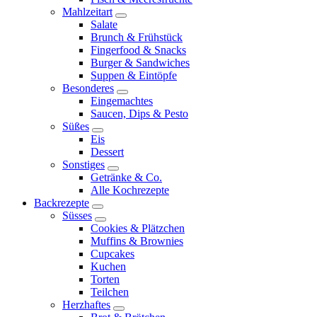
Mahlzeitart
expand
Salate
child
Brunch & Frühstück
menu
Fingerfood & Snacks
Burger & Sandwiches
Suppen & Eintöpfe
Besonderes
expand
Eingemachtes
child
Saucen, Dips & Pesto
menu
Süßes
expand
Eis
child
Dessert
menu
Sonstiges
expand
Getränke & Co.
child
Alle Kochrezepte
menu
Backrezepte
expand
Süsses
child
expand
Cookies & Plätzchen
menu
child
Muffins & Brownies
menu
Cupcakes
Kuchen
Torten
Teilchen
Herzhaftes
expand