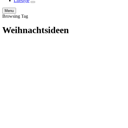
Lifestyle
expand
child
Search
Menu
menu
Browsing Tag
Weihnachtsideen