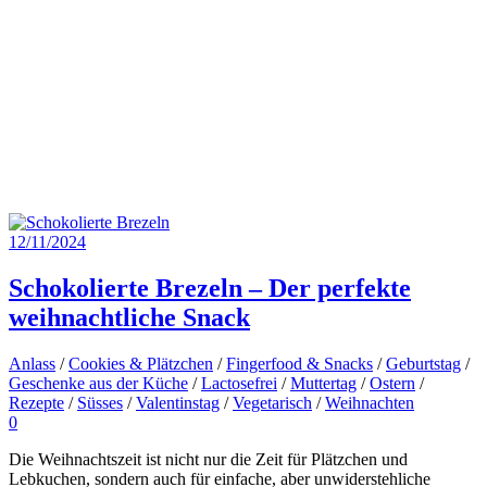
12/11/2024
Schokolierte Brezeln – Der perfekte
weihnachtliche Snack
Anlass
/
Cookies & Plätzchen
/
Fingerfood & Snacks
/
Geburtstag
/
Geschenke aus der Küche
/
Lactosefrei
/
Muttertag
/
Ostern
/
Rezepte
/
Süsses
/
Valentinstag
/
Vegetarisch
/
Weihnachten
0
Die Weihnachtszeit ist nicht nur die Zeit für Plätzchen und
Lebkuchen, sondern auch für einfache, aber unwiderstehliche