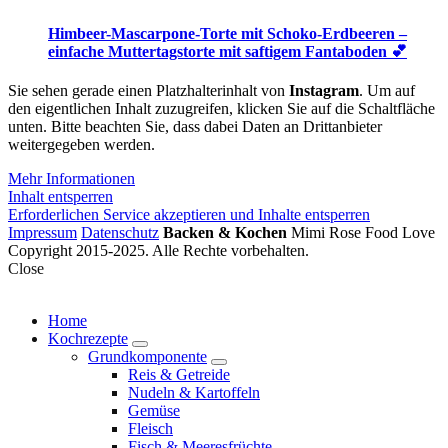
Himbeer-Mascarpone-Torte mit Schoko-Erdbeeren –
einfache Muttertagstorte mit saftigem Fantaboden 💕
Sie sehen gerade einen Platzhalterinhalt von
Instagram
. Um auf
den eigentlichen Inhalt zuzugreifen, klicken Sie auf die Schaltfläche
unten. Bitte beachten Sie, dass dabei Daten an Drittanbieter
weitergegeben werden.
Mehr Informationen
Inhalt entsperren
Erforderlichen Service akzeptieren und Inhalte entsperren
Impressum
Datenschutz
Backen & Kochen
Mimi Rose Food Love
Copyright 2015-2025. Alle Rechte vorbehalten.
Close
Home
Kochrezepte
expand
Grundkomponente
child
expand
Reis & Getreide
menu
child
Nudeln & Kartoffeln
menu
Gemüse
Fleisch
Fisch & Meeresfrüchte