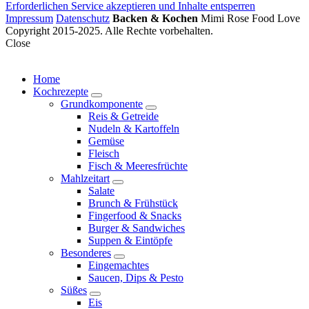
Erforderlichen Service akzeptieren und Inhalte entsperren
Impressum
Datenschutz
Backen & Kochen
Mimi Rose Food Love
Copyright 2015-2025. Alle Rechte vorbehalten.
Close
Home
Kochrezepte
expand
Grundkomponente
child
expand
Reis & Getreide
menu
child
Nudeln & Kartoffeln
menu
Gemüse
Fleisch
Fisch & Meeresfrüchte
Mahlzeitart
expand
Salate
child
Brunch & Frühstück
menu
Fingerfood & Snacks
Burger & Sandwiches
Suppen & Eintöpfe
Besonderes
expand
Eingemachtes
child
Saucen, Dips & Pesto
menu
Süßes
expand
Eis
child