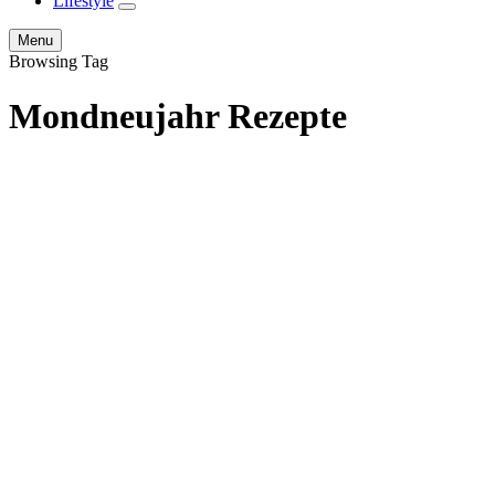
Lifestyle
expand
child
Search
Menu
menu
Browsing Tag
Mondneujahr Rezepte