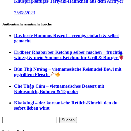
Knusprig-saftiges Teriyaki-Hähnchen aus dem Airfryer
25/08/2023
Authentische asiatische Küche
Das beste Hummus Rezept – cremig, einfach & selbst
gemacht
Erdbeer-Rhabarber-Ketchup selber machen – fruchtig,
würzig & mein Sommer-Ketchup für Grill & Burger
Bún Thịt Nướng – vietnamesische Reisnudel-Bowl mit
gegrilltem Fleisch
Chè Thập Cẩm – vietnamesisches Dessert mit
Kokosmilch, Bohnen & Tapioka
Kkakdugi – der koreanische Rettich-Kimchi, den du
sofort lieben wirst
Suchen
Suchen