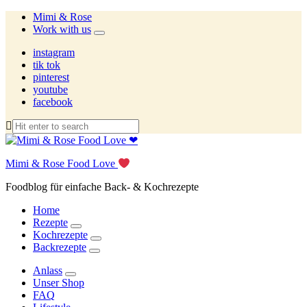
Mimi & Rose
Work with us
expand
child
instagram
menu
tik tok
pinterest
youtube
facebook
Mimi & Rose Food Love
Foodblog für einfache Back- & Kochrezepte
Home
Rezepte
expand
Kochrezepte
child
expand
Backrezepte
menu
child
expand
menu
child
Anlass
menu
expand
Unser Shop
child
FAQ
menu