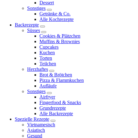
Dessert
menu
Sonstiges
expand
Getränke & Co.
child
Alle Kochrezepte
menu
Backrezepte
expand
Süsses
child
expand
Cookies & Plätzchen
menu
child
Muffins & Brownies
menu
Cupcakes
Kuchen
Torten
Teilchen
Herzhaftes
expand
Brot & Brötchen
child
Pizza & Flammkuchen
menu
Aufläufe
Sonstiges
expand
Airfryer
child
Fingerfood & Snacks
menu
Grundrezepte
Alle Backrezepte
Spezielle Rezepte
expand
Vietnamesisch
child
Asiatisch
menu
Gesund