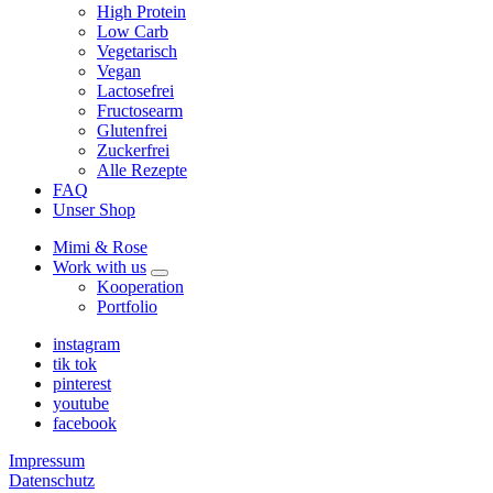
High Protein
Low Carb
Vegetarisch
Vegan
Lactosefrei
Fructosearm
Glutenfrei
Zuckerfrei
Alle Rezepte
FAQ
Unser Shop
Mimi & Rose
Work with us
expand
Kooperation
child
Portfolio
menu
instagram
tik tok
pinterest
youtube
facebook
Impressum
Datenschutz