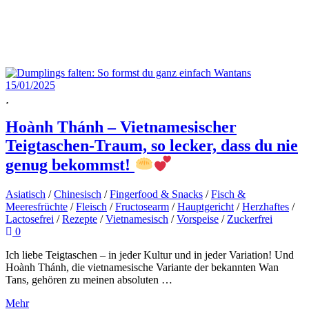
15/01/2025
Hoành Thánh – Vietnamesischer
Teigtaschen-Traum, so lecker, dass du nie
genug bekommst!
Asiatisch
/
Chinesisch
/
Fingerfood & Snacks
/
Fisch &
Meeresfrüchte
/
Fleisch
/
Fructosearm
/
Hauptgericht
/
Herzhaftes
/
Lactosefrei
/
Rezepte
/
Vietnamesisch
/
Vorspeise
/
Zuckerfrei
0
Ich liebe Teigtaschen – in jeder Kultur und in jeder Variation! Und
Hoành Thánh, die vietnamesische Variante der bekannten Wan
Tans, gehören zu meinen absoluten …
Mehr