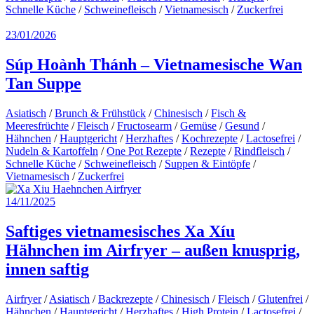
Schnelle Küche
/
Schweinefleisch
/
Vietnamesisch
/
Zuckerfrei
23/01/2026
Súp Hoành Thánh – Vietnamesische Wan
Tan Suppe
Asiatisch
/
Brunch & Frühstück
/
Chinesisch
/
Fisch &
Meeresfrüchte
/
Fleisch
/
Fructosearm
/
Gemüse
/
Gesund
/
Hähnchen
/
Hauptgericht
/
Herzhaftes
/
Kochrezepte
/
Lactosefrei
/
Nudeln & Kartoffeln
/
One Pot Rezepte
/
Rezepte
/
Rindfleisch
/
Schnelle Küche
/
Schweinefleisch
/
Suppen & Eintöpfe
/
Vietnamesisch
/
Zuckerfrei
14/11/2025
Saftiges vietnamesisches Xa Xíu
Hähnchen im Airfryer – außen knusprig,
innen saftig
Airfryer
/
Asiatisch
/
Backrezepte
/
Chinesisch
/
Fleisch
/
Glutenfrei
/
Hähnchen
/
Hauptgericht
/
Herzhaftes
/
High Protein
/
Lactosefrei
/