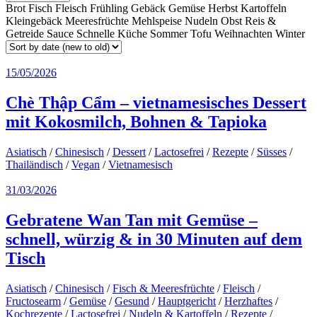
Brot
Fisch
Fleisch
Frühling
Gebäck
Gemüse
Herbst
Kartoffeln
Kleingebäck
Meeresfrüchte
Mehlspeise
Nudeln
Obst
Reis &
Getreide
Sauce
Schnelle Küche
Sommer
Tofu
Weihnachten
Winter
15/05/2026
Chè Thập Cẩm – vietnamesisches Dessert
mit Kokosmilch, Bohnen & Tapioka
Asiatisch
/
Chinesisch
/
Dessert
/
Lactosefrei
/
Rezepte
/
Süsses
/
Thailändisch
/
Vegan
/
Vietnamesisch
31/03/2026
Gebratene Wan Tan mit Gemüse –
schnell, würzig & in 30 Minuten auf dem
Tisch
Asiatisch
/
Chinesisch
/
Fisch & Meeresfrüchte
/
Fleisch
/
Fructosearm
/
Gemüse
/
Gesund
/
Hauptgericht
/
Herzhaftes
/
Kochrezepte
/
Lactosefrei
/
Nudeln & Kartoffeln
/
Rezepte
/