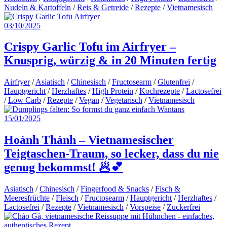
Nudeln & Kartoffeln
/
Reis & Getreide
/
Rezepte
/
Vietnamesisch
03/10/2025
Crispy Garlic Tofu im Airfryer –
Knusprig, würzig & in 20 Minuten fertig
Airfryer
/
Asiatisch
/
Chinesisch
/
Fructosearm
/
Glutenfrei
/
Hauptgericht
/
Herzhaftes
/
High Protein
/
Kochrezepte
/
Lactosefrei
/
Low Carb
/
Rezepte
/
Vegan
/
Vegetarisch
/
Vietnamesisch
15/01/2025
Hoành Thánh – Vietnamesischer
Teigtaschen-Traum, so lecker, dass du nie
genug bekommst! 🥟💕
Asiatisch
/
Chinesisch
/
Fingerfood & Snacks
/
Fisch &
Meeresfrüchte
/
Fleisch
/
Fructosearm
/
Hauptgericht
/
Herzhaftes
/
Lactosefrei
/
Rezepte
/
Vietnamesisch
/
Vorspeise
/
Zuckerfrei