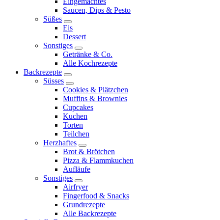
Eingemachtes
child
Saucen, Dips & Pesto
menu
Süßes
expand
Eis
child
Dessert
menu
Sonstiges
expand
Getränke & Co.
child
Alle Kochrezepte
menu
Backrezepte
expand
Süsses
child
expand
Cookies & Plätzchen
menu
child
Muffins & Brownies
menu
Cupcakes
Kuchen
Torten
Teilchen
Herzhaftes
expand
Brot & Brötchen
child
Pizza & Flammkuchen
menu
Aufläufe
Sonstiges
expand
Airfryer
child
Fingerfood & Snacks
menu
Grundrezepte
Alle Backrezepte