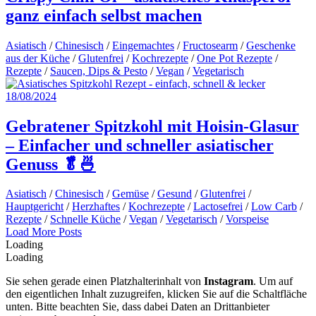
ganz einfach selbst machen
Asiatisch
/
Chinesisch
/
Eingemachtes
/
Fructosearm
/
Geschenke
aus der Küche
/
Glutenfrei
/
Kochrezepte
/
One Pot Rezepte
/
Rezepte
/
Saucen, Dips & Pesto
/
Vegan
/
Vegetarisch
18/08/2024
Gebratener Spitzkohl mit Hoisin-Glasur
– Einfacher und schneller asiatischer
Genuss 🥬🍜
Asiatisch
/
Chinesisch
/
Gemüse
/
Gesund
/
Glutenfrei
/
Hauptgericht
/
Herzhaftes
/
Kochrezepte
/
Lactosefrei
/
Low Carb
/
Rezepte
/
Schnelle Küche
/
Vegan
/
Vegetarisch
/
Vorspeise
Posts
Load More Posts
Loading
Navigation
Loading
Sie sehen gerade einen Platzhalterinhalt von
Instagram
. Um auf
den eigentlichen Inhalt zuzugreifen, klicken Sie auf die Schaltfläche
unten. Bitte beachten Sie, dass dabei Daten an Drittanbieter