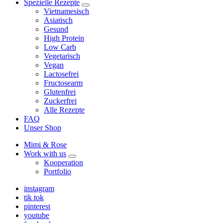
Spezielle Rezepte
expand
Vietnamesisch
child
Asiatisch
menu
Gesund
High Protein
Low Carb
Vegetarisch
Vegan
Lactosefrei
Fructosearm
Glutenfrei
Zuckerfrei
Alle Rezepte
FAQ
Unser Shop
Mimi & Rose
Work with us
expand
Kooperation
child
Portfolio
menu
instagram
tik tok
pinterest
youtube