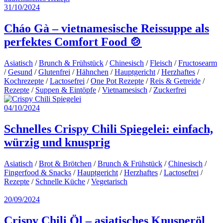
31/10/2024
Cháo Gà – vietnamesische Reissuppe als
perfektes Comfort Food 🍲
Asiatisch
/
Brunch & Frühstück
/
Chinesisch
/
Fleisch
/
Fructosearm
/
Gesund
/
Glutenfrei
/
Hähnchen
/
Hauptgericht
/
Herzhaftes
/
Kochrezepte
/
Lactosefrei
/
One Pot Rezepte
/
Reis & Getreide
/
Rezepte
/
Suppen & Eintöpfe
/
Vietnamesisch
/
Zuckerfrei
04/10/2024
Schnelles Crispy Chili Spiegelei: einfach,
würzig und knusprig
Asiatisch
/
Brot & Brötchen
/
Brunch & Frühstück
/
Chinesisch
/
Fingerfood & Snacks
/
Hauptgericht
/
Herzhaftes
/
Lactosefrei
/
Rezepte
/
Schnelle Küche
/
Vegetarisch
20/09/2024
Crispy Chili Öl – asiatisches Knusperöl