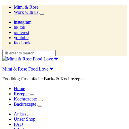
Mimi & Rose
Work with us
expand
child
instagram
menu
tik tok
pinterest
youtube
facebook
Mimi & Rose Food Love ❤
Foodblog für einfache Back- & Kochrezepte
Home
Rezepte
expand
Kochrezepte
child
expand
Backrezepte
menu
child
expand
menu
child
Anlass
menu
expand
Unser Shop
child
FAQ
menu