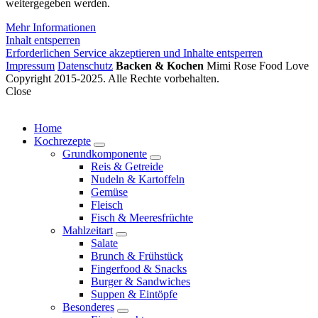
weitergegeben werden.
Mehr Informationen
Inhalt entsperren
Erforderlichen Service akzeptieren und Inhalte entsperren
Impressum
Datenschutz
Backen & Kochen
Mimi Rose Food Love
Copyright 2015-2025. Alle Rechte vorbehalten.
Close
Home
Kochrezepte
expand
Grundkomponente
child
expand
Reis & Getreide
menu
child
Nudeln & Kartoffeln
menu
Gemüse
Fleisch
Fisch & Meeresfrüchte
Mahlzeitart
expand
Salate
child
Brunch & Frühstück
menu
Fingerfood & Snacks
Burger & Sandwiches
Suppen & Eintöpfe
Besonderes
expand