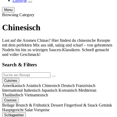
Lifestyle
expand
child
Search
Menu
menu
Browsing Category
Chinesisch
Lust auf die Aromen Chinas? Hier findest du chinesische Rezepte
mit dem perfekten Mix aus süß, salzig und scharf – von gebratenen
Nudeln bis hin zu würzigen Saucen-Klassikern. Schnell gemacht
und voller Geschmack!
Search & Filters
Suche
Search
ein
Cuisines
Rezept
Amerikanisch
Asiatisch
Chinesisch
Deutsch
Französisch
International
Italienisch
Japanisch
Koreanisch
Mediterran
Thailändisch
Vietnamesisch
Courses
Beilage
Brunch & Frühstück
Dessert
Fingerfood & Snack
Getränk
Hauptgericht
Salat
Vorspeise
Schlagwörter