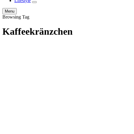
Lifestyle
expand
child
Search
Menu
menu
Browsing Tag
Kaffeekränzchen