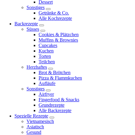
Dessert
menu
Sonstiges
expand
Getränke & Co.
child
Alle Kochrezepte
menu
Backrezepte
expand
Süsses
child
expand
Cookies & Plätzchen
menu
child
Muffins & Brownies
menu
Cupcakes
Kuchen
Torten
Teilchen
Herzhaftes
expand
Brot & Brötchen
child
Pizza & Flammkuchen
menu
Aufläufe
Sonstiges
expand
Airfryer
child
Fingerfood & Snacks
menu
Grundrezepte
Alle Backrezepte
Spezielle Rezepte
expand
Vietnamesisch
child
Asiatisch
menu
Gesund