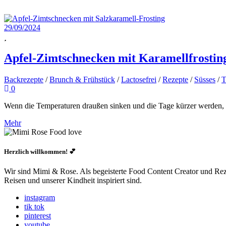
29/09/2024
Apfel-Zimtschnecken mit Karamellfrosting 
Backrezepte
/
Brunch & Frühstück
/
Lactosefrei
/
Rezepte
/
Süsses
/
T
0
Wenn die Temperaturen draußen sinken und die Tage kürzer werden, gi
Mehr
Herzlich willkommen! 💕
Wir sind Mimi & Rose. Als begeisterte Food Content Creator und Rezep
Reisen und unserer Kindheit inspiriert sind.
instagram
tik tok
pinterest
youtube