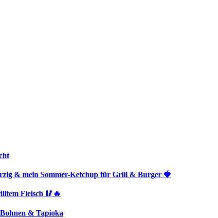
cht
rzig & mein Sommer-Ketchup für Grill & Burger 🍓
lltem Fleisch 🥢🔥
, Bohnen & Tapioka