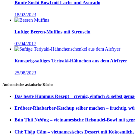
Bunte Sushi Bowl mit Lachs und Avocado
18/02/2023
Luftige Beeren-Muffins mit Streuseln
07/04/2017
Knusprig-saftiges Teriyaki-Hähnchen aus dem Airfryer
25/08/2023
Authentische asiatische Küche
Das beste Hummus Rezept – cremig, einfach & selbst gema
Erdbeer-Rhabarber-Ketchup selber machen – fruchtig, wü
Bún Thịt Nướng – vietnamesische Reisnudel-Bowl mit gegri
Chè Thập Cẩm – vietnamesisches Dessert mit Kokosmilch