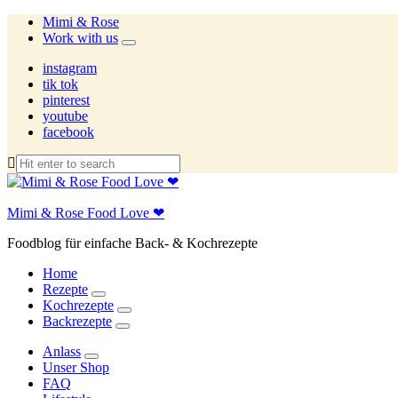
Mimi & Rose
Work with us
expand
child
instagram
menu
tik tok
pinterest
youtube
facebook
Mimi & Rose Food Love ❤
Foodblog für einfache Back- & Kochrezepte
Home
Rezepte
expand
Kochrezepte
child
expand
Backrezepte
menu
child
expand
menu
child
Anlass
menu
expand
Unser Shop
child
FAQ
menu