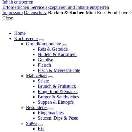
Inhalt entsperren
Erforderlichen Service akzeptieren und Inhalte entsperren
Impressum
Datenschutz
Backen & Kochen
Mimi Rose Food Love Co
Close
Home
Kochrezepte
expand
Grundkomponente
child
expand
Reis & Getreide
menu
child
Nudeln & Kartoffeln
menu
Gemüse
Fleisch
Fisch & Meeresfrüchte
Mahlzeitart
expand
Salate
child
Brunch & Frühstück
menu
Fingerfood & Snacks
Burger & Sandwiches
Suppen & Eintöpfe
Besonderes
expand
Eingemachtes
child
Saucen, Dips & Pesto
menu
Süßes
expand
Eis
child