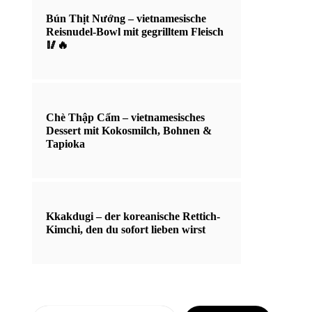
Bún Thịt Nướng – vietnamesische
Reisnudel-Bowl mit gegrilltem Fleisch
🥢🔥
Chè Thập Cẩm – vietnamesisches
Dessert mit Kokosmilch, Bohnen &
Tapioka
Kkakdugi – der koreanische Rettich-
Kimchi, den du sofort lieben wirst