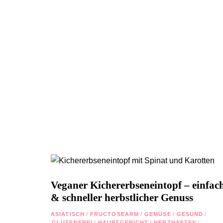
Veganer Kichererbseneintopf – einfac
& schneller herbstlicher Genuss
ASIATISCH
/
FRUCTOSEARM
/
GEMÜSE
/
GESUND
/
GLUTENFREI
/
HAUPTGERICHT
/
HERZHAFTES
/