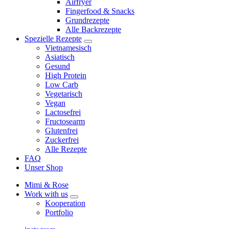
Airfryer
child
Fingerfood & Snacks
menu
Grundrezepte
Alle Backrezepte
Spezielle Rezepte
expand
Vietnamesisch
child
Asiatisch
menu
Gesund
High Protein
Low Carb
Vegetarisch
Vegan
Lactosefrei
Fructosearm
Glutenfrei
Zuckerfrei
Alle Rezepte
FAQ
Unser Shop
Mimi & Rose
Work with us
expand
Kooperation
child
Portfolio
menu