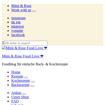
Mimi & Rose
Work with us
expand
child
instagram
menu
tik tok
pinterest
youtube
facebook
Mimi & Rose Food Love ❤
Foodblog für einfache Back- & Kochrezepte
Home
Rezepte
expand
Kochrezepte
child
expand
Backrezepte
menu
child
expand
menu
child
Anlass
menu
expand
Unser Shop
child
FAQ
menu