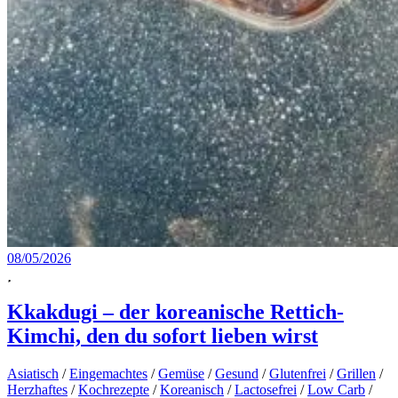
08/05/2026
Kkakdugi – der koreanische Rettich-
Kimchi, den du sofort lieben wirst
Asiatisch
/
Eingemachtes
/
Gemüse
/
Gesund
/
Glutenfrei
/
Grillen
/
Herzhaftes
/
Kochrezepte
/
Koreanisch
/
Lactosefrei
/
Low Carb
/