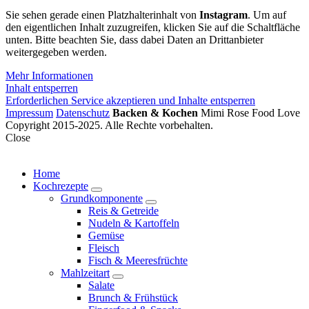
Sie sehen gerade einen Platzhalterinhalt von
Instagram
. Um auf
den eigentlichen Inhalt zuzugreifen, klicken Sie auf die Schaltfläche
unten. Bitte beachten Sie, dass dabei Daten an Drittanbieter
weitergegeben werden.
Mehr Informationen
Inhalt entsperren
Erforderlichen Service akzeptieren und Inhalte entsperren
Impressum
Datenschutz
Backen & Kochen
Mimi Rose Food Love
Copyright 2015-2025. Alle Rechte vorbehalten.
Close
Home
Kochrezepte
expand
Grundkomponente
child
expand
Reis & Getreide
menu
child
Nudeln & Kartoffeln
menu
Gemüse
Fleisch
Fisch & Meeresfrüchte
Mahlzeitart
expand
Salate
child
Brunch & Frühstück
menu