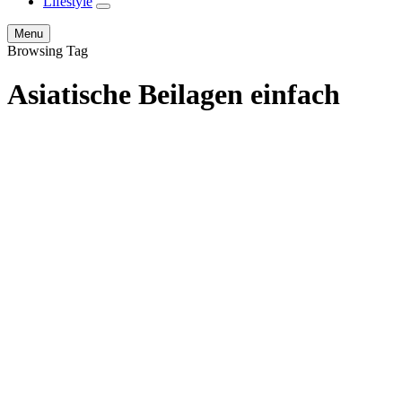
Lifestyle
expand
child
Search
Menu
menu
Browsing Tag
Asiatische Beilagen einfach