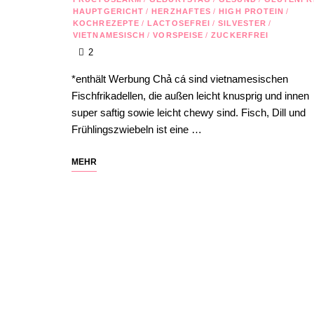
HAUPTGERICHT
/
HERZHAFTES
/
HIGH PROTEIN
/
KOCHREZEPTE
/
LACTOSEFREI
/
SILVESTER
/
VIETNAMESISCH
/
VORSPEISE
/
ZUCKERFREI
2
*enthält Werbung Chả cá sind vietnamesischen
Fischfrikadellen, die außen leicht knusprig und innen
super saftig sowie leicht chewy sind. Fisch, Dill und
Frühlingszwiebeln ist eine …
MEHR