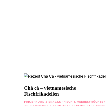
Chả cá – vietnamesische
Fischfrikadellen
FINGERFOOD & SNACKS
/
FISCH & MEERESFRÜCHTE
/
FRUCTOSEARM
/
GEBURTSTAG
/
GESUND
/
GLUTENFR