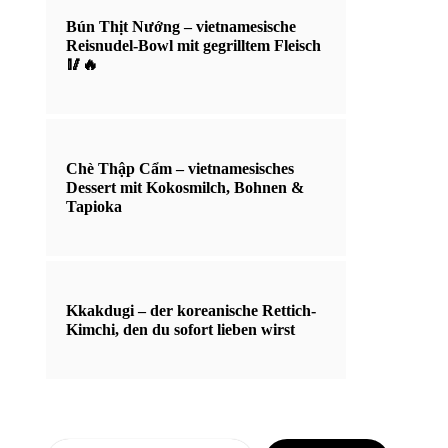
Bún Thịt Nướng – vietnamesische
Reisnudel-Bowl mit gegrilltem Fleisch
🥢🔥
Chè Thập Cẩm – vietnamesisches
Dessert mit Kokosmilch, Bohnen &
Tapioka
Kkakdugi – der koreanische Rettich-
Kimchi, den du sofort lieben wirst