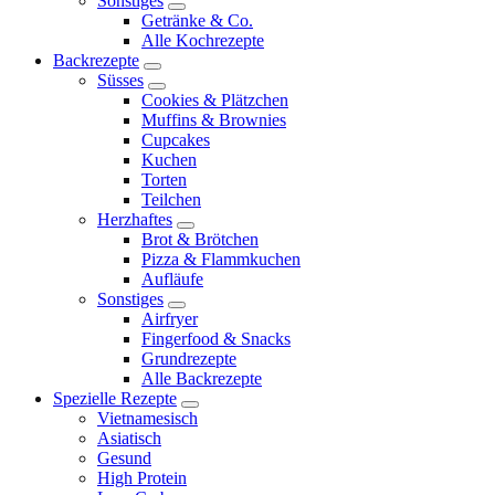
Sonstiges
expand
Getränke & Co.
child
Alle Kochrezepte
menu
Backrezepte
expand
Süsses
child
expand
Cookies & Plätzchen
menu
child
Muffins & Brownies
menu
Cupcakes
Kuchen
Torten
Teilchen
Herzhaftes
expand
Brot & Brötchen
child
Pizza & Flammkuchen
menu
Aufläufe
Sonstiges
expand
Airfryer
child
Fingerfood & Snacks
menu
Grundrezepte
Alle Backrezepte
Spezielle Rezepte
expand
Vietnamesisch
child
Asiatisch
menu
Gesund
High Protein