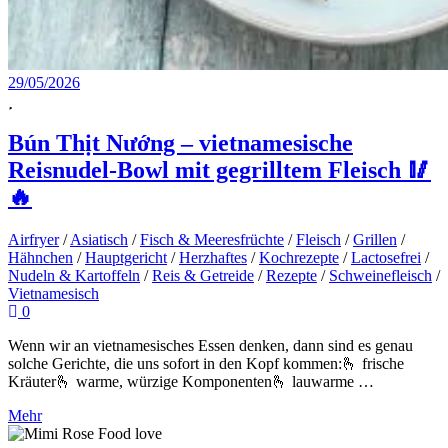
29/05/2026
Bún Thịt Nướng – vietnamesische
Reisnudel-Bowl mit gegrilltem Fleisch 🥢
🔥
Airfryer
/
Asiatisch
/
Fisch & Meeresfrüchte
/
Fleisch
/
Grillen
/
Hähnchen
/
Hauptgericht
/
Herzhaftes
/
Kochrezepte
/
Lactosefrei
/
Nudeln & Kartoffeln
/
Reis & Getreide
/
Rezepte
/
Schweinefleisch
/
Vietnamesisch
0
Wenn wir an vietnamesisches Essen denken, dann sind es genau
solche Gerichte, die uns sofort in den Kopf kommen:🫰 frische
Kräuter🫰 warme, würzige Komponenten🫰 lauwarme …
Mehr