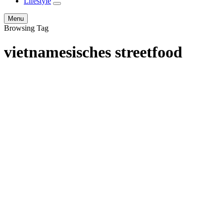
Lifestyle
expand
child
Search
Menu
menu
Browsing Tag
vietnamesisches streetfood