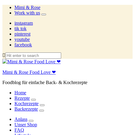
Mimi & Rose
Work with us
expand
child
instagram
menu
tik tok
pinterest
youtube
facebook
Mimi & Rose Food Love ❤
Foodblog für einfache Back- & Kochrezepte
Home
Rezepte
expand
Kochrezepte
child
expand
Backrezepte
menu
child
expand
menu
child
Anlass
menu
expand
Unser Shop
child
FAQ
menu