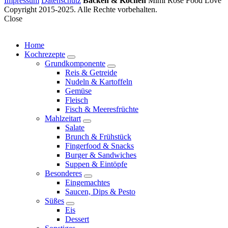
Impressum
Datenschutz
Backen & Kochen
Mimi Rose Food Love
Copyright 2015-2025. Alle Rechte vorbehalten.
Close
Home
Kochrezepte
expand
Grundkomponente
child
expand
Reis & Getreide
menu
child
Nudeln & Kartoffeln
menu
Gemüse
Fleisch
Fisch & Meeresfrüchte
Mahlzeitart
expand
Salate
child
Brunch & Frühstück
menu
Fingerfood & Snacks
Burger & Sandwiches
Suppen & Eintöpfe
Besonderes
expand
Eingemachtes
child
Saucen, Dips & Pesto
menu
Süßes
expand
Eis
child
Dessert
menu