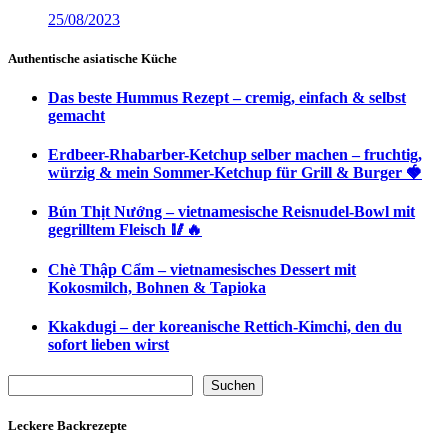
25/08/2023
Authentische asiatische Küche
Das beste Hummus Rezept – cremig, einfach & selbst
gemacht
Erdbeer-Rhabarber-Ketchup selber machen – fruchtig,
würzig & mein Sommer-Ketchup für Grill & Burger 🍓
Bún Thịt Nướng – vietnamesische Reisnudel-Bowl mit
gegrilltem Fleisch 🥢🔥
Chè Thập Cẩm – vietnamesisches Dessert mit
Kokosmilch, Bohnen & Tapioka
Kkakdugi – der koreanische Rettich-Kimchi, den du
sofort lieben wirst
Suchen
Suchen
Leckere Backrezepte