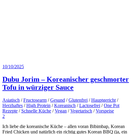
10/10/2025
Dubu Jorim – Koreanischer geschmorter
Tofu in würziger Sauce
Asiatisch
/
Fructosearm
/
Gesund
/
Glutenfrei
/
Hauptgericht
/
Herzhaftes
/
High Protein
/
Koreanisch
/
Lactosefrei
/
One Pot
Rezepte
/
Schnelle Küche
/
Vegan
/
Vegetarisch
/
Vorspeise
2
Ich liebe die koreanische Küche – allen voran Bibimbap, Korean
Fried Chicken und natürlich ein richtig gutes Korean BBQ (ja, ein