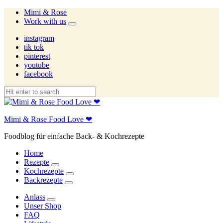
Mimi & Rose
Work with us
expand
child
instagram
menu
tik tok
pinterest
youtube
facebook
Mimi & Rose Food Love ❤
Foodblog für einfache Back- & Kochrezepte
Home
Rezepte
expand
Kochrezepte
child
expand
Backrezepte
menu
child
expand
menu
child
Anlass
menu
expand
Unser Shop
child
FAQ
menu