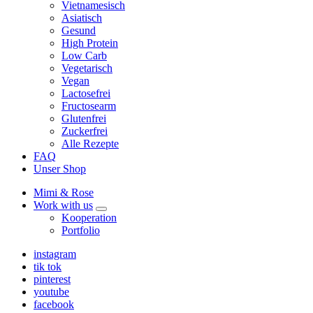
expand
Vietnamesisch
child
Asiatisch
menu
Gesund
High Protein
Low Carb
Vegetarisch
Vegan
Lactosefrei
Fructosearm
Glutenfrei
Zuckerfrei
Alle Rezepte
FAQ
Unser Shop
Mimi & Rose
Work with us
expand
Kooperation
child
Portfolio
menu
instagram
tik tok
pinterest
youtube
facebook