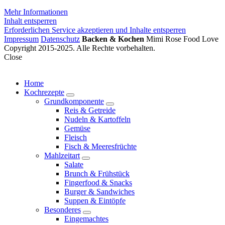
Mehr Informationen
Inhalt entsperren
Erforderlichen Service akzeptieren und Inhalte entsperren
Impressum
Datenschutz
Backen & Kochen
Mimi Rose Food Love
Copyright 2015-2025. Alle Rechte vorbehalten.
Close
Home
Kochrezepte
expand
Grundkomponente
child
expand
Reis & Getreide
menu
child
Nudeln & Kartoffeln
menu
Gemüse
Fleisch
Fisch & Meeresfrüchte
Mahlzeitart
expand
Salate
child
Brunch & Frühstück
menu
Fingerfood & Snacks
Burger & Sandwiches
Suppen & Eintöpfe
Besonderes
expand
Eingemachtes
child