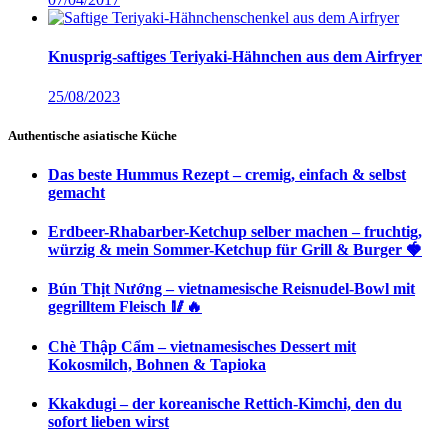
Knusprig-saftiges Teriyaki-Hähnchen aus dem Airfryer
25/08/2023
Authentische asiatische Küche
Das beste Hummus Rezept – cremig, einfach & selbst
gemacht
Erdbeer-Rhabarber-Ketchup selber machen – fruchtig,
würzig & mein Sommer-Ketchup für Grill & Burger 🍓
Bún Thịt Nướng – vietnamesische Reisnudel-Bowl mit
gegrilltem Fleisch 🥢🔥
Chè Thập Cẩm – vietnamesisches Dessert mit
Kokosmilch, Bohnen & Tapioka
Kkakdugi – der koreanische Rettich-Kimchi, den du
sofort lieben wirst