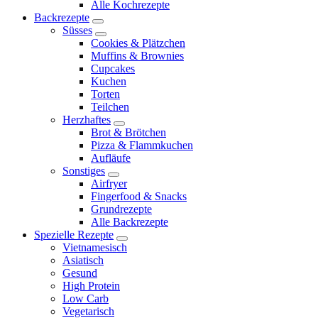
Alle Kochrezepte
menu
Backrezepte
expand
Süsses
child
expand
Cookies & Plätzchen
menu
child
Muffins & Brownies
menu
Cupcakes
Kuchen
Torten
Teilchen
Herzhaftes
expand
Brot & Brötchen
child
Pizza & Flammkuchen
menu
Aufläufe
Sonstiges
expand
Airfryer
child
Fingerfood & Snacks
menu
Grundrezepte
Alle Backrezepte
Spezielle Rezepte
expand
Vietnamesisch
child
Asiatisch
menu
Gesund
High Protein
Low Carb
Vegetarisch