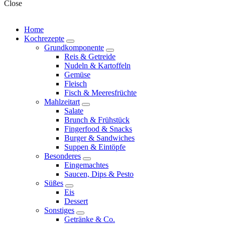
Close
Home
Kochrezepte
expand
Grundkomponente
child
expand
Reis & Getreide
menu
child
Nudeln & Kartoffeln
menu
Gemüse
Fleisch
Fisch & Meeresfrüchte
Mahlzeitart
expand
Salate
child
Brunch & Frühstück
menu
Fingerfood & Snacks
Burger & Sandwiches
Suppen & Eintöpfe
Besonderes
expand
Eingemachtes
child
Saucen, Dips & Pesto
menu
Süßes
expand
Eis
child
Dessert
menu
Sonstiges
expand
Getränke & Co.
child