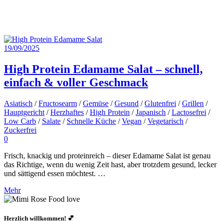
19/09/2025
High Protein Edamame Salat – schnell,
einfach & voller Geschmack
Asiatisch
/
Fructosearm
/
Gemüse
/
Gesund
/
Glutenfrei
/
Grillen
/
Hauptgericht
/
Herzhaftes
/
High Protein
/
Japanisch
/
Lactosefrei
/
Low Carb
/
Salate
/
Schnelle Küche
/
Vegan
/
Vegetarisch
/
Zuckerfrei
0
Frisch, knackig und proteinreich – dieser Edamame Salat ist genau
das Richtige, wenn du wenig Zeit hast, aber trotzdem gesund, lecker
und sättigend essen möchtest. …
Mehr
Herzlich willkommen! 💕