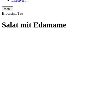
Lifestyle
expand
child
Search
Menu
menu
Browsing Tag
Salat mit Edamame