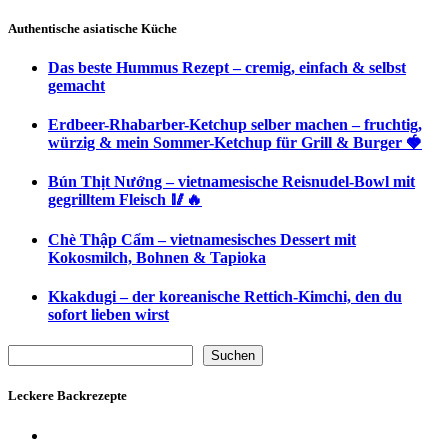
Authentische asiatische Küche
Das beste Hummus Rezept – cremig, einfach & selbst
gemacht
Erdbeer-Rhabarber-Ketchup selber machen – fruchtig,
würzig & mein Sommer-Ketchup für Grill & Burger 🍓
Bún Thịt Nướng – vietnamesische Reisnudel-Bowl mit
gegrilltem Fleisch 🥢🔥
Chè Thập Cẩm – vietnamesisches Dessert mit
Kokosmilch, Bohnen & Tapioka
Kkakdugi – der koreanische Rettich-Kimchi, den du
sofort lieben wirst
Suchen
Suchen
Leckere Backrezepte