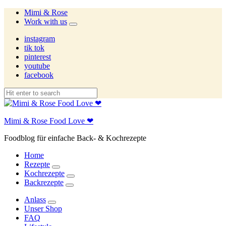
Mimi & Rose
Work with us
expand
child
instagram
menu
tik tok
pinterest
youtube
facebook
Mimi & Rose Food Love ❤
Foodblog für einfache Back- & Kochrezepte
Home
Rezepte
expand
Kochrezepte
child
expand
Backrezepte
menu
child
expand
menu
child
Anlass
menu
expand
Unser Shop
child
FAQ
menu