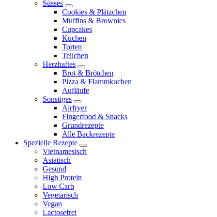
expand
Süsses
child
expand
Cookies & Plätzchen
menu
child
Muffins & Brownies
menu
Cupcakes
Kuchen
Torten
Teilchen
Herzhaftes
expand
Brot & Brötchen
child
Pizza & Flammkuchen
menu
Aufläufe
Sonstiges
expand
Airfryer
child
Fingerfood & Snacks
menu
Grundrezepte
Alle Backrezepte
Spezielle Rezepte
expand
Vietnamesisch
child
Asiatisch
menu
Gesund
High Protein
Low Carb
Vegetarisch
Vegan
Lactosefrei