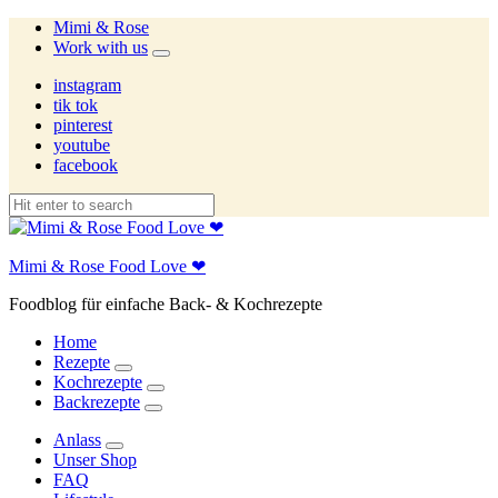
Mimi & Rose
Work with us
expand
child
instagram
menu
tik tok
pinterest
youtube
facebook
Mimi & Rose Food Love ❤
Foodblog für einfache Back- & Kochrezepte
Home
Rezepte
expand
Kochrezepte
child
expand
Backrezepte
menu
child
expand
menu
child
Anlass
menu
expand
Unser Shop
child
FAQ
menu