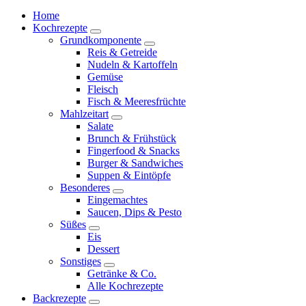
Home
Kochrezepte
expand
Grundkomponente
child
expand
Reis & Getreide
menu
child
Nudeln & Kartoffeln
menu
Gemüse
Fleisch
Fisch & Meeresfrüchte
Mahlzeitart
expand
Salate
child
Brunch & Frühstück
menu
Fingerfood & Snacks
Burger & Sandwiches
Suppen & Eintöpfe
Besonderes
expand
Eingemachtes
child
Saucen, Dips & Pesto
menu
Süßes
expand
Eis
child
Dessert
menu
Sonstiges
expand
Getränke & Co.
child
Alle Kochrezepte
menu
Backrezepte