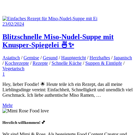
23/02/2024
Blitzschnelle Miso-Nudel-Suppe mit
Knusper-Spiegelei 🍜✨
Asiatisch
/
Gemüse
/
Gesund
/
Hauptgericht
/
Herzhaftes
/
Japanisch
/
Kochrezepte
/
Rezepte
/
Schnelle Küche
/
Suppen & Eintöpfe
/
Vegetarisch
1
Hey, lieber Foodie! 🌟 Heute teile ich ein Rezept, das all meine
Lieblingsdinge vereint: Einfachheit, Schnelligkeit und unendlich viel
Geschmack. Ich liebe authentische Miso Ramen, …
Mehr
Herzlich willkommen! 💕
Wir sind Mimi & Rose. Als begeisterte Food Content Creator und