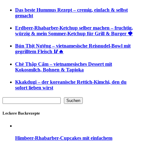
Das beste Hummus Rezept – cremig, einfach & selbst
gemacht
Erdbeer-Rhabarber-Ketchup selber machen – fruchtig,
würzig & mein Sommer-Ketchup für Grill & Burger 🍓
Bún Thịt Nướng – vietnamesische Reisnudel-Bowl mit
gegrilltem Fleisch 🥢🔥
Chè Thập Cẩm – vietnamesisches Dessert mit
Kokosmilch, Bohnen & Tapioka
Kkakdugi – der koreanische Rettich-Kimchi, den du
sofort lieben wirst
Suchen
Suchen
Leckere Backrezepte
Himbeer-Rhabarber-Cupcakes mit einfachem