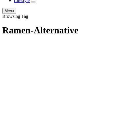
Lifestyle
expand
child
Search
Menu
menu
Browsing Tag
Ramen-Alternative