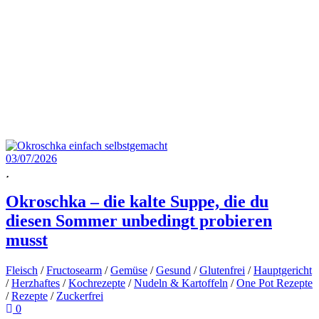
03/07/2026
Okroschka – die kalte Suppe, die du
diesen Sommer unbedingt probieren
musst
Fleisch
/
Fructosearm
/
Gemüse
/
Gesund
/
Glutenfrei
/
Hauptgericht
/
Herzhaftes
/
Kochrezepte
/
Nudeln & Kartoffeln
/
One Pot Rezepte
/
Rezepte
/
Zuckerfrei
0