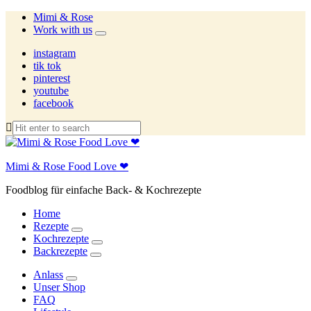
Mimi & Rose
Work with us
expand
child
instagram
menu
tik tok
pinterest
youtube
facebook
Mimi & Rose Food Love ❤
Foodblog für einfache Back- & Kochrezepte
Home
Rezepte
expand
Kochrezepte
child
expand
Backrezepte
menu
child
expand
menu
child
Anlass
menu
expand
Unser Shop
child
FAQ
menu