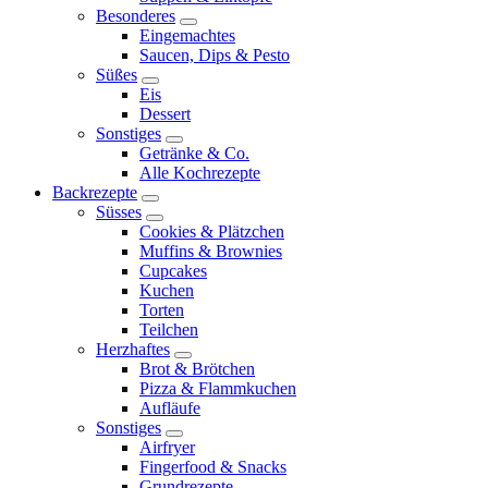
Besonderes
expand
Eingemachtes
child
Saucen, Dips & Pesto
menu
Süßes
expand
Eis
child
Dessert
menu
Sonstiges
expand
Getränke & Co.
child
Alle Kochrezepte
menu
Backrezepte
expand
Süsses
child
expand
Cookies & Plätzchen
menu
child
Muffins & Brownies
menu
Cupcakes
Kuchen
Torten
Teilchen
Herzhaftes
expand
Brot & Brötchen
child
Pizza & Flammkuchen
menu
Aufläufe
Sonstiges
expand
Airfryer
child
Fingerfood & Snacks
menu
Grundrezepte