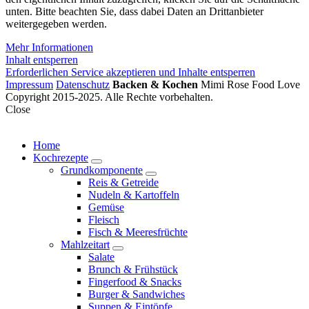
unten. Bitte beachten Sie, dass dabei Daten an Drittanbieter
weitergegeben werden.
Mehr Informationen
Inhalt entsperren
Erforderlichen Service akzeptieren und Inhalte entsperren
Impressum
Datenschutz
Backen & Kochen
Mimi Rose Food Love
Copyright 2015-2025. Alle Rechte vorbehalten.
Close
Home
Kochrezepte
expand
Grundkomponente
child
expand
Reis & Getreide
menu
child
Nudeln & Kartoffeln
menu
Gemüse
Fleisch
Fisch & Meeresfrüchte
Mahlzeitart
expand
Salate
child
Brunch & Frühstück
menu
Fingerfood & Snacks
Burger & Sandwiches
Suppen & Eintöpfe