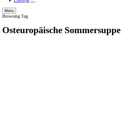
Lifestyle
expand
child
Search
Menu
menu
Browsing Tag
Osteuropäische Sommersuppe