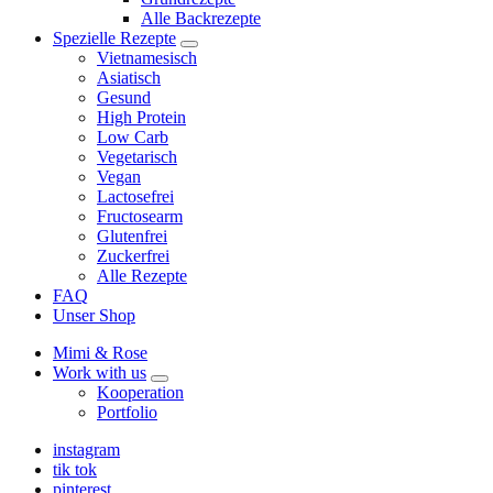
Alle Backrezepte
Spezielle Rezepte
expand
Vietnamesisch
child
Asiatisch
menu
Gesund
High Protein
Low Carb
Vegetarisch
Vegan
Lactosefrei
Fructosearm
Glutenfrei
Zuckerfrei
Alle Rezepte
FAQ
Unser Shop
Mimi & Rose
Work with us
expand
Kooperation
child
Portfolio
menu
instagram
tik tok
pinterest