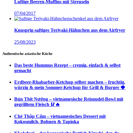
Luftige Beeren-Muffins mit Streuseln
07/04/2017
Knusprig-saftiges Teriyaki-Hähnchen aus dem Airfryer
25/08/2023
Authentische asiatische Küche
Das beste Hummus Rezept – cremig, einfach & selbst
gemacht
Erdbeer-Rhabarber-Ketchup selber machen – fruchtig,
würzig & mein Sommer-Ketchup für Grill & Burger 🍓
Bún Thịt Nướng – vietnamesische Reisnudel-Bowl mit
gegrilltem Fleisch 🥢🔥
Chè Thập Cẩm – vietnamesisches Dessert mit
Kokosmilch, Bohnen & Tapioka