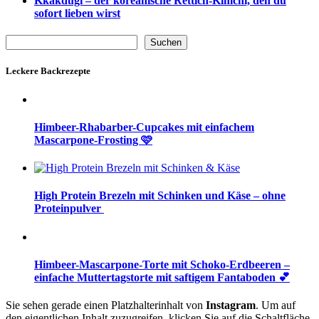
Kkakdugi – der koreanische Rettich-Kimchi, den du
sofort lieben wirst
Suchen
Suchen
Leckere Backrezepte
Himbeer-Rhabarber-Cupcakes mit einfachem
Mascarpone-Frosting 🩷
High Protein Brezeln mit Schinken und Käse – ohne
Proteinpulver
Himbeer-Mascarpone-Torte mit Schoko-Erdbeeren –
einfache Muttertagstorte mit saftigem Fantaboden 💕
Sie sehen gerade einen Platzhalterinhalt von
Instagram
. Um auf
den eigentlichen Inhalt zuzugreifen, klicken Sie auf die Schaltfläche