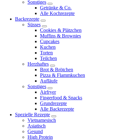
Sonstiges
expand
Getränke & Co.
child
Alle Kochrezepte
menu
Backrezepte
expand
Süsses
child
expand
Cookies & Plätzchen
menu
child
Muffins & Brownies
menu
Cupcakes
Kuchen
Torten
Teilchen
Herzhaftes
expand
Brot & Brötchen
child
Pizza & Flammkuchen
menu
Aufläufe
Sonstiges
expand
Airfryer
child
Fingerfood & Snacks
menu
Grundrezepte
Alle Backrezepte
Spezielle Rezepte
expand
Vietnamesisch
child
Asiatisch
menu
Gesund
High Protein