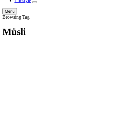
Lifestyle
expand
child
Search
Menu
menu
Browsing Tag
Müsli