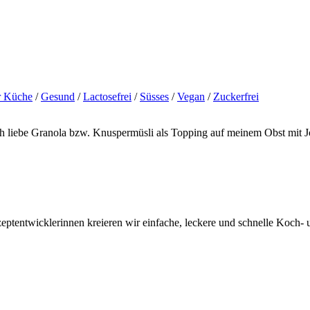
r Küche
/
Gesund
/
Lactosefrei
/
Süsses
/
Vegan
/
Zuckerfrei
ich liebe Granola bzw. Knuspermüsli als Topping auf meinem Obst mit 
tentwicklerinnen kreieren wir einfache, leckere und schnelle Koch- un