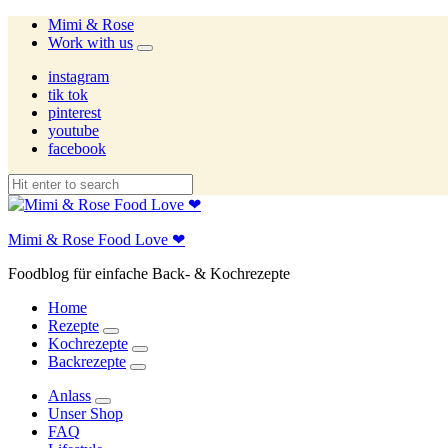
Mimi & Rose
Work with us
expand
child
instagram
menu
tik tok
pinterest
youtube
facebook
Mimi & Rose Food Love ❤
Foodblog für einfache Back- & Kochrezepte
Home
Rezepte
expand
Kochrezepte
child
expand
Backrezepte
menu
child
expand
menu
child
Anlass
menu
expand
Unser Shop
child
FAQ
menu