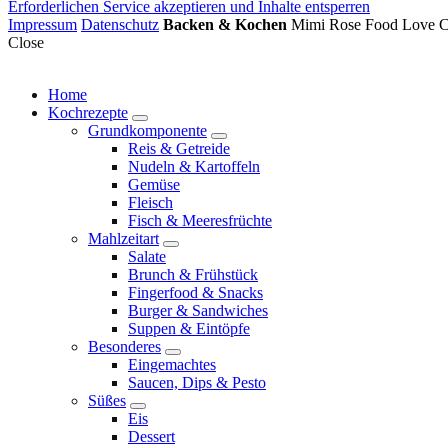
Erforderlichen Service akzeptieren und Inhalte entsperren
Impressum
Datenschutz
Backen & Kochen
Mimi Rose Food Love Co
Close
Home
Kochrezepte
expand
Grundkomponente
child
expand
Reis & Getreide
menu
child
Nudeln & Kartoffeln
menu
Gemüse
Fleisch
Fisch & Meeresfrüchte
Mahlzeitart
expand
Salate
child
Brunch & Frühstück
menu
Fingerfood & Snacks
Burger & Sandwiches
Suppen & Eintöpfe
Besonderes
expand
Eingemachtes
child
Saucen, Dips & Pesto
menu
Süßes
expand
Eis
child
Dessert
menu