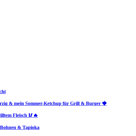
cht
rzig & mein Sommer-Ketchup für Grill & Burger 🍓
lltem Fleisch 🥢🔥
, Bohnen & Tapioka