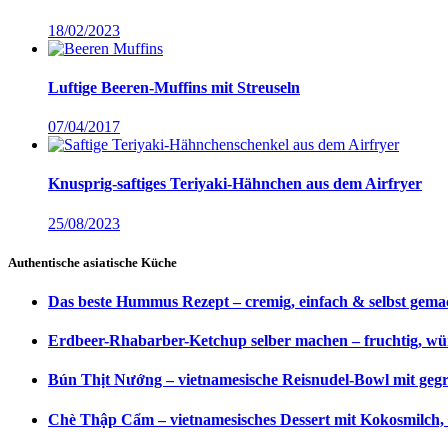
18/02/2023
Luftige Beeren-Muffins mit Streuseln
07/04/2017
Knusprig-saftiges Teriyaki-Hähnchen aus dem Airfryer
25/08/2023
Authentische asiatische Küche
Das beste Hummus Rezept – cremig, einfach & selbst gema
Erdbeer-Rhabarber-Ketchup selber machen – fruchtig, wü
Bún Thịt Nướng – vietnamesische Reisnudel-Bowl mit gegri
Chè Thập Cẩm – vietnamesisches Dessert mit Kokosmilch