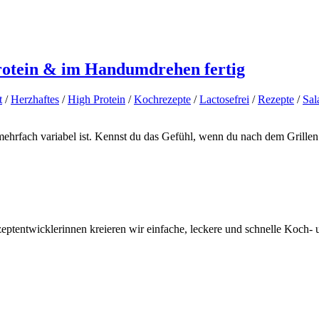
protein & im Handumdrehen fertig
t
/
Herzhaftes
/
High Protein
/
Kochrezepte
/
Lactosefrei
/
Rezepte
/
Sal
h mehrfach variabel ist. Kennst du das Gefühl, wenn du nach dem Grille
tentwicklerinnen kreieren wir einfache, leckere und schnelle Koch- un