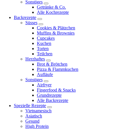
Sonstiges
expand
Getränke & Co.
child
Alle Kochrezepte
menu
Backrezepte
expand
Süsses
child
expand
Cookies & Plätzchen
menu
child
Muffins & Brownies
menu
Cupcakes
Kuchen
Torten
Teilchen
Herzhaftes
expand
Brot & Brötchen
child
Pizza & Flammkuchen
menu
Aufläufe
Sonstiges
expand
Airfryer
child
Fingerfood & Snacks
menu
Grundrezepte
Alle Backrezepte
Spezielle Rezepte
expand
Vietnamesisch
child
Asiatisch
menu
Gesund
High Protein