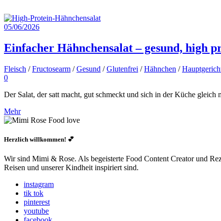
05/06/2026
Einfacher Hähnchensalat – gesund, high 
Fleisch
/
Fructosearm
/
Gesund
/
Glutenfrei
/
Hähnchen
/
Hauptgerich
0
Der Salat, der satt macht, gut schmeckt und sich in der Küche gleic
Mehr
Herzlich willkommen! 💕
Wir sind Mimi & Rose. Als begeisterte Food Content Creator und Rezep
Reisen und unserer Kindheit inspiriert sind.
instagram
tik tok
pinterest
youtube
facebook