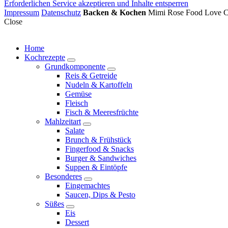
Erforderlichen Service akzeptieren und Inhalte entsperren
Impressum
Datenschutz
Backen & Kochen
Mimi Rose Food Love Co
Close
Home
Kochrezepte
expand
Grundkomponente
child
expand
Reis & Getreide
menu
child
Nudeln & Kartoffeln
menu
Gemüse
Fleisch
Fisch & Meeresfrüchte
Mahlzeitart
expand
Salate
child
Brunch & Frühstück
menu
Fingerfood & Snacks
Burger & Sandwiches
Suppen & Eintöpfe
Besonderes
expand
Eingemachtes
child
Saucen, Dips & Pesto
menu
Süßes
expand
Eis
child
Dessert
menu