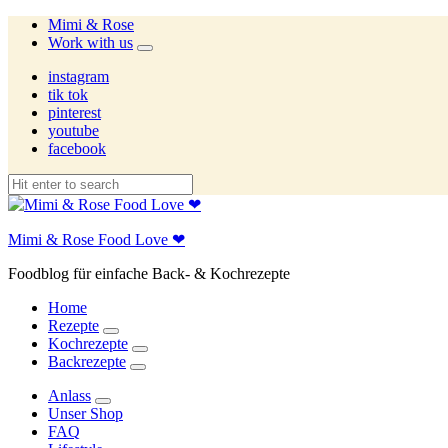
Mimi & Rose
Work with us
expand
child
instagram
menu
tik tok
pinterest
youtube
facebook
Mimi & Rose Food Love ❤
Foodblog für einfache Back- & Kochrezepte
Home
Rezepte
expand
Kochrezepte
child
expand
Backrezepte
menu
child
expand
menu
child
Anlass
menu
expand
Unser Shop
child
FAQ
menu