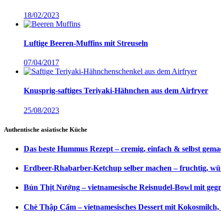
18/02/2023
Luftige Beeren-Muffins mit Streuseln
07/04/2017
Knusprig-saftiges Teriyaki-Hähnchen aus dem Airfryer
25/08/2023
Authentische asiatische Küche
Das beste Hummus Rezept – cremig, einfach & selbst gema
Erdbeer-Rhabarber-Ketchup selber machen – fruchtig, wü
Bún Thịt Nướng – vietnamesische Reisnudel-Bowl mit gegri
Chè Thập Cẩm – vietnamesisches Dessert mit Kokosmilch