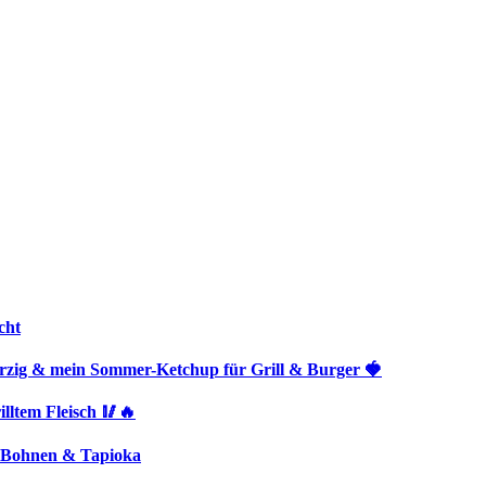
cht
rzig & mein Sommer-Ketchup für Grill & Burger 🍓
lltem Fleisch 🥢🔥
, Bohnen & Tapioka