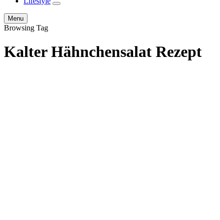
Lifestyle
expand
child
Search
Menu
menu
Browsing Tag
Kalter Hähnchensalat Rezept