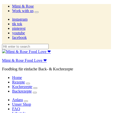
Mimi & Rose
Work with us
expand
child
instagram
menu
tik tok
pinterest
youtube
facebook
Mimi & Rose Food Love ❤
Foodblog für einfache Back- & Kochrezepte
Home
Rezepte
expand
Kochrezepte
child
expand
Backrezepte
menu
child
expand
menu
child
Anlass
menu
expand
Unser Shop
child
FAQ
menu