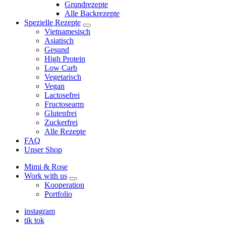
Grundrezepte
Alle Backrezepte
Spezielle Rezepte
expand
Vietnamesisch
child
Asiatisch
menu
Gesund
High Protein
Low Carb
Vegetarisch
Vegan
Lactosefrei
Fructosearm
Glutenfrei
Zuckerfrei
Alle Rezepte
FAQ
Unser Shop
Mimi & Rose
Work with us
expand
Kooperation
child
Portfolio
menu
instagram
tik tok