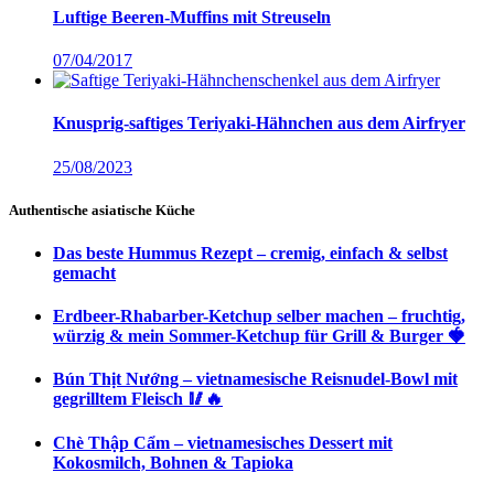
Luftige Beeren-Muffins mit Streuseln
07/04/2017
Knusprig-saftiges Teriyaki-Hähnchen aus dem Airfryer
25/08/2023
Authentische asiatische Küche
Das beste Hummus Rezept – cremig, einfach & selbst
gemacht
Erdbeer-Rhabarber-Ketchup selber machen – fruchtig,
würzig & mein Sommer-Ketchup für Grill & Burger 🍓
Bún Thịt Nướng – vietnamesische Reisnudel-Bowl mit
gegrilltem Fleisch 🥢🔥
Chè Thập Cẩm – vietnamesisches Dessert mit
Kokosmilch, Bohnen & Tapioka