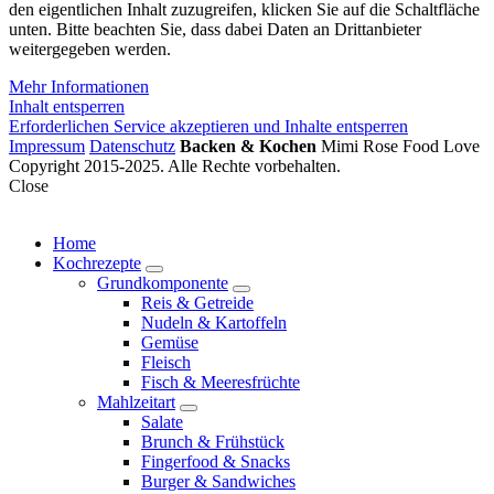
den eigentlichen Inhalt zuzugreifen, klicken Sie auf die Schaltfläche
unten. Bitte beachten Sie, dass dabei Daten an Drittanbieter
weitergegeben werden.
Mehr Informationen
Inhalt entsperren
Erforderlichen Service akzeptieren und Inhalte entsperren
Impressum
Datenschutz
Backen & Kochen
Mimi Rose Food Love
Copyright 2015-2025. Alle Rechte vorbehalten.
Close
Home
Kochrezepte
expand
Grundkomponente
child
expand
Reis & Getreide
menu
child
Nudeln & Kartoffeln
menu
Gemüse
Fleisch
Fisch & Meeresfrüchte
Mahlzeitart
expand
Salate
child
Brunch & Frühstück
menu
Fingerfood & Snacks
Burger & Sandwiches