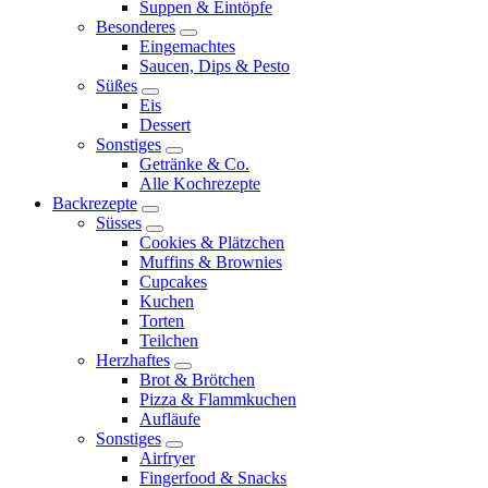
Suppen & Eintöpfe
Besonderes
expand
Eingemachtes
child
Saucen, Dips & Pesto
menu
Süßes
expand
Eis
child
Dessert
menu
Sonstiges
expand
Getränke & Co.
child
Alle Kochrezepte
menu
Backrezepte
expand
Süsses
child
expand
Cookies & Plätzchen
menu
child
Muffins & Brownies
menu
Cupcakes
Kuchen
Torten
Teilchen
Herzhaftes
expand
Brot & Brötchen
child
Pizza & Flammkuchen
menu
Aufläufe
Sonstiges
expand
Airfryer
child
Fingerfood & Snacks
menu