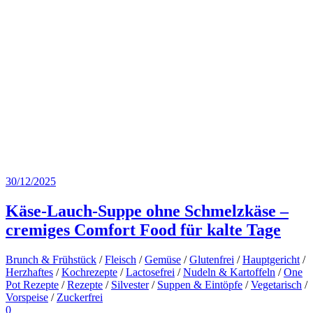
30/12/2025
Käse-Lauch-Suppe ohne Schmelzkäse –
cremiges Comfort Food für kalte Tage
Brunch & Frühstück
/
Fleisch
/
Gemüse
/
Glutenfrei
/
Hauptgericht
/
Herzhaftes
/
Kochrezepte
/
Lactosefrei
/
Nudeln & Kartoffeln
/
One
Pot Rezepte
/
Rezepte
/
Silvester
/
Suppen & Eintöpfe
/
Vegetarisch
/
Vorspeise
/
Zuckerfrei
0