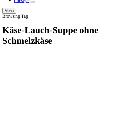
Lifestyle
expand
child
Search
Menu
menu
Browsing Tag
Käse-Lauch-Suppe ohne
Schmelzkäse