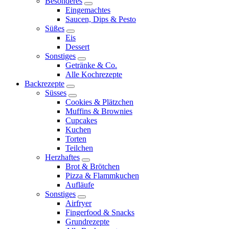
Besonderes
expand
Eingemachtes
child
Saucen, Dips & Pesto
menu
Süßes
expand
Eis
child
Dessert
menu
Sonstiges
expand
Getränke & Co.
child
Alle Kochrezepte
menu
Backrezepte
expand
Süsses
child
expand
Cookies & Plätzchen
menu
child
Muffins & Brownies
menu
Cupcakes
Kuchen
Torten
Teilchen
Herzhaftes
expand
Brot & Brötchen
child
Pizza & Flammkuchen
menu
Aufläufe
Sonstiges
expand
Airfryer
child
Fingerfood & Snacks
menu
Grundrezepte