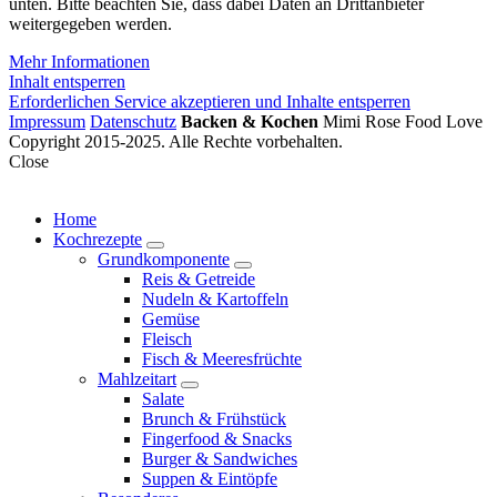
unten. Bitte beachten Sie, dass dabei Daten an Drittanbieter
weitergegeben werden.
Mehr Informationen
Inhalt entsperren
Erforderlichen Service akzeptieren und Inhalte entsperren
Impressum
Datenschutz
Backen & Kochen
Mimi Rose Food Love
Copyright 2015-2025. Alle Rechte vorbehalten.
Close
Home
Kochrezepte
expand
Grundkomponente
child
expand
Reis & Getreide
menu
child
Nudeln & Kartoffeln
menu
Gemüse
Fleisch
Fisch & Meeresfrüchte
Mahlzeitart
expand
Salate
child
Brunch & Frühstück
menu
Fingerfood & Snacks
Burger & Sandwiches
Suppen & Eintöpfe