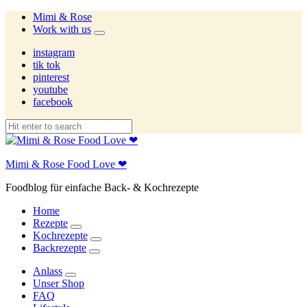
Mimi & Rose
Work with us
expand
child
instagram
menu
tik tok
pinterest
youtube
facebook
Mimi & Rose Food Love ❤
Foodblog für einfache Back- & Kochrezepte
Home
Rezepte
expand
Kochrezepte
child
expand
Backrezepte
menu
child
expand
menu
child
Anlass
menu
expand
Unser Shop
child
FAQ
menu