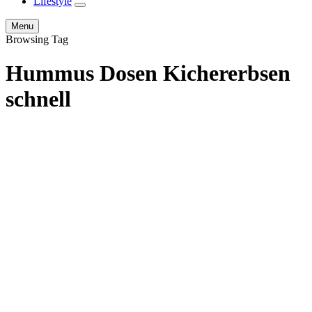
Lifestyle
expand
child
Search
Menu
menu
Browsing Tag
Hummus Dosen Kichererbsen
schnell