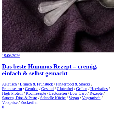
19/06/2026
Das beste Hummus Rezept – cremig,
einfach & selbst gemacht
Asiatisch
/
Brunch & Frühstück
/
Fingerfood & Snacks
/
Fructosearm
/
Gemüse
/
Gesund
/
Glutenfrei
/
Grillen
/
Herzhaftes
/
High Protein
/
Kochrezepte
/
Lactosefrei
/
Low Carb
/
Rezepte
/
Saucen, Dips & Pesto
/
Schnelle Küche
/
Vegan
/
Vegetarisch
/
Vorspeise
/
Zuckerfrei
0