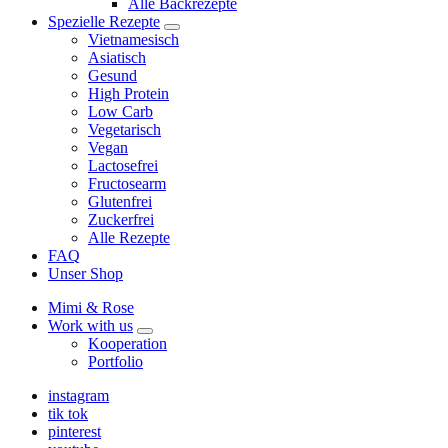
Alle Backrezepte
Spezielle Rezepte
expand
Vietnamesisch
child
Asiatisch
menu
Gesund
High Protein
Low Carb
Vegetarisch
Vegan
Lactosefrei
Fructosearm
Glutenfrei
Zuckerfrei
Alle Rezepte
FAQ
Unser Shop
Mimi & Rose
Work with us
expand
Kooperation
child
Portfolio
menu
instagram
tik tok
pinterest