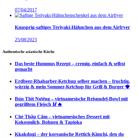
07/04/2017
Knusprig-saftiges Teriyaki-Hähnchen aus dem Airfryer
25/08/2023
Authentische asiatische Küche
Das beste Hummus Rezept – cremig, einfach & selbst
gemacht
Erdbeer-Rhabarber-Ketchup selber machen – fruchtig,
würzig & mein Sommer-Ketchup für Grill & Burger 🍓
Bún Thịt Nướng – vietnamesische Reisnudel-Bowl mit
gegrilltem Fleisch 🥢🔥
Chè Thập Cẩm – vietnamesisches Dessert mit
Kokosmilch, Bohnen & Tapioka
Kkakdugi – der koreanische Rettich-Kimchi, den du