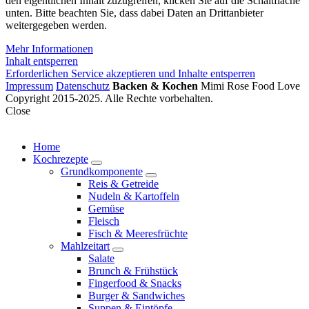
den eigentlichen Inhalt zuzugreifen, klicken Sie auf die Schaltfläche
unten. Bitte beachten Sie, dass dabei Daten an Drittanbieter
weitergegeben werden.
Mehr Informationen
Inhalt entsperren
Erforderlichen Service akzeptieren und Inhalte entsperren
Impressum
Datenschutz
Backen & Kochen
Mimi Rose Food Love
Copyright 2015-2025. Alle Rechte vorbehalten.
Close
Home
Kochrezepte
expand
Grundkomponente
child
expand
Reis & Getreide
menu
child
Nudeln & Kartoffeln
menu
Gemüse
Fleisch
Fisch & Meeresfrüchte
Mahlzeitart
expand
Salate
child
Brunch & Frühstück
menu
Fingerfood & Snacks
Burger & Sandwiches
Suppen & Eintöpfe