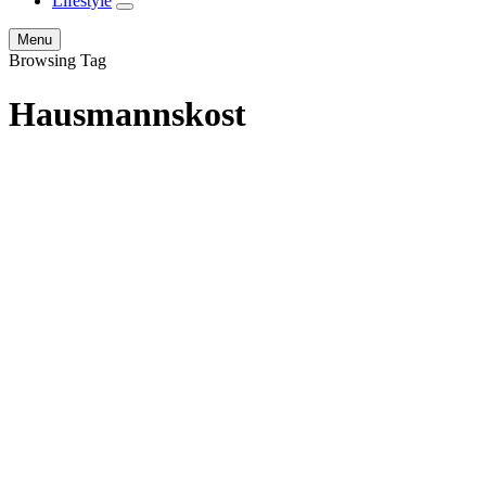
Lifestyle
expand
child
Search
Menu
menu
Browsing Tag
Hausmannskost