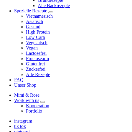
Grundrezepte
Alle Backrezepte
Spezielle Rezepte
expand
Vietnamesisch
child
Asiatisch
menu
Gesund
High Protein
Low Carb
Vegetarisch
Vegan
Lactosefrei
Fructosearm
Glutenfrei
Zuckerfrei
Alle Rezepte
FAQ
Unser Shop
Mimi & Rose
Work with us
expand
Kooperation
child
Portfolio
menu
instagram
tik tok
pinterest