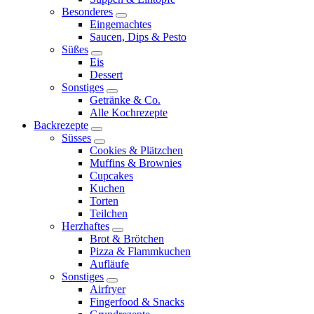
Besonderes
expand
Eingemachtes
child
Saucen, Dips & Pesto
menu
Süßes
expand
Eis
child
Dessert
menu
Sonstiges
expand
Getränke & Co.
child
Alle Kochrezepte
menu
Backrezepte
expand
Süsses
child
expand
Cookies & Plätzchen
menu
child
Muffins & Brownies
menu
Cupcakes
Kuchen
Torten
Teilchen
Herzhaftes
expand
Brot & Brötchen
child
Pizza & Flammkuchen
menu
Aufläufe
Sonstiges
expand
Airfryer
child
Fingerfood & Snacks
menu