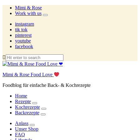
Mimi & Rose
Work with us
expand
child
instagram
menu
tik tok
pinterest
youtube
facebook
Mimi & Rose Food Love
Foodblog für einfache Back- & Kochrezepte
Home
Rezepte
expand
Kochrezepte
child
expand
Backrezepte
menu
child
expand
menu
child
Anlass
menu
expand
Unser Shop
child
FAQ
menu