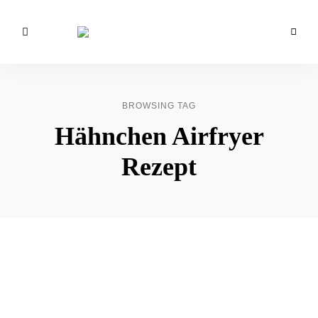
Foodblog
Mimi
für
einfache
&
Back-
&
Rose
Kochrezepte
BROWSING TAG
Food
Hähnchen Airfryer
Love
Rezept
❤