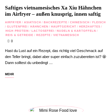
Saftiges vietnamesisches Xa Xíu Hähnchen
im Airfryer – außen knusprig, innen saftig
AIRFRYER
/
ASIATISCH
/
BACKREZEPTE
/
CHINESISCH
/
FLEISCH
/
GLUTENFREI
/
HÄHNCHEN
/
HAUPTGERICHT
/
HERZHAFTES
/
HIGH PROTEIN
/
LACTOSEFREI
/
NUDELN & KARTOFFELN
/
REIS & GETREIDE
/
REZEPTE
/
VIETNAMESISCH
0
Hast du Lust auf ein Rezept, das richtig viel Geschmack auf
den Teller bringt, dabei aber super einfach zuzubereiten ist? 🤩
Dann solltest du unbedingt …
MEHR