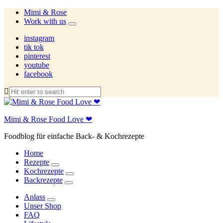
Mimi & Rose
Work with us
expand
child
instagram
menu
tik tok
pinterest
youtube
facebook
Mimi & Rose Food Love ❤
Foodblog für einfache Back- & Kochrezepte
Home
Rezepte
expand
Kochrezepte
child
expand
Backrezepte
menu
child
expand
menu
child
Anlass
menu
expand
Unser Shop
child
FAQ
menu