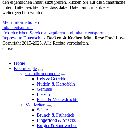
den eigentlichen Inhalt zuzugreifen, klicken Sie auf die Schaltfläche
unten. Bitte beachten Sie, dass dabei Daten an Drittanbieter
weitergegeben werden.
Mehr Informationen
Inhalt entsperren
Erforderlichen Service akzeptieren und Inhalte entsperren
Impressum
Datenschutz
Backen & Kochen
Mimi Rose Food Love
Copyright 2015-2025. Alle Rechte vorbehalten.
Close
Home
Kochrezepte
expand
Grundkomponente
child
expand
Reis & Getreide
menu
child
Nudeln & Kartoffeln
menu
Gemüse
Fleisch
Fisch & Meeresfrüchte
Mahlzeitart
expand
Salate
child
Brunch & Frühstück
menu
Fingerfood & Snacks
Burger & Sandwiches