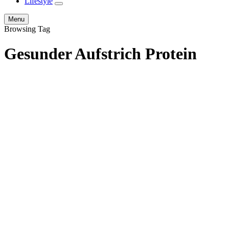
Lifestyle
expand
child
Search
Menu
menu
Browsing Tag
Gesunder Aufstrich Protein