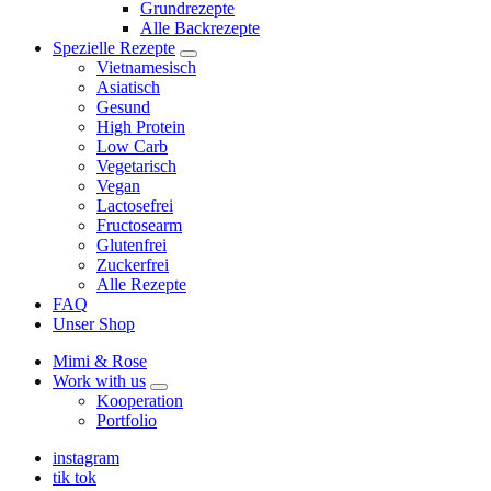
Grundrezepte
Alle Backrezepte
Spezielle Rezepte
expand
Vietnamesisch
child
Asiatisch
menu
Gesund
High Protein
Low Carb
Vegetarisch
Vegan
Lactosefrei
Fructosearm
Glutenfrei
Zuckerfrei
Alle Rezepte
FAQ
Unser Shop
Mimi & Rose
Work with us
expand
Kooperation
child
Portfolio
menu
instagram
tik tok