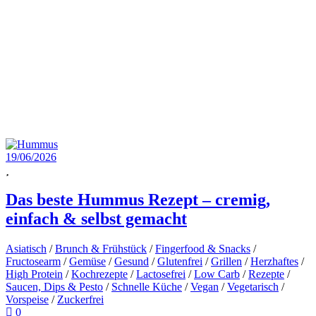
19/06/2026
Das beste Hummus Rezept – cremig,
einfach & selbst gemacht
Asiatisch
/
Brunch & Frühstück
/
Fingerfood & Snacks
/
Fructosearm
/
Gemüse
/
Gesund
/
Glutenfrei
/
Grillen
/
Herzhaftes
/
High Protein
/
Kochrezepte
/
Lactosefrei
/
Low Carb
/
Rezepte
/
Saucen, Dips & Pesto
/
Schnelle Küche
/
Vegan
/
Vegetarisch
/
Vorspeise
/
Zuckerfrei
0