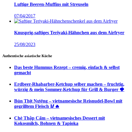
Luftige Beeren-Muffins mit Streuseln
07/04/2017
Knusprig-saftiges Teriyaki-Hähnchen aus dem Airfryer
25/08/2023
Authentische asiatische Küche
Das beste Hummus Rezept – cremig, einfach & selbst
gemacht
Erdbeer-Rhabarber-Ketchup selber machen – fruchtig,
würzig & mein Sommer-Ketchup für Grill & Burger 🍓
Bún Thịt Nướng – vietnamesische Reisnudel-Bowl mit
gegrilltem Fleisch 🥢🔥
Chè Thập Cẩm – vietnamesisches Dessert mit
Kokosmilch, Bohnen & Tapioka