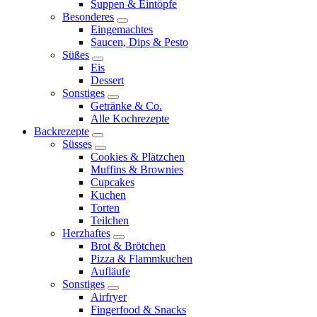
Suppen & Eintöpfe
Besonderes
expand
Eingemachtes
child
Saucen, Dips & Pesto
menu
Süßes
expand
Eis
child
Dessert
menu
Sonstiges
expand
Getränke & Co.
child
Alle Kochrezepte
menu
Backrezepte
expand
Süsses
child
expand
Cookies & Plätzchen
menu
child
Muffins & Brownies
menu
Cupcakes
Kuchen
Torten
Teilchen
Herzhaftes
expand
Brot & Brötchen
child
Pizza & Flammkuchen
menu
Aufläufe
Sonstiges
expand
Airfryer
child
Fingerfood & Snacks
menu