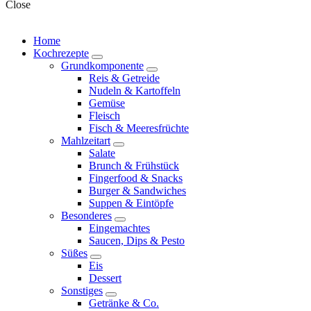
Close
Home
Kochrezepte
expand
Grundkomponente
child
expand
Reis & Getreide
menu
child
Nudeln & Kartoffeln
menu
Gemüse
Fleisch
Fisch & Meeresfrüchte
Mahlzeitart
expand
Salate
child
Brunch & Frühstück
menu
Fingerfood & Snacks
Burger & Sandwiches
Suppen & Eintöpfe
Besonderes
expand
Eingemachtes
child
Saucen, Dips & Pesto
menu
Süßes
expand
Eis
child
Dessert
menu
Sonstiges
expand
Getränke & Co.
child