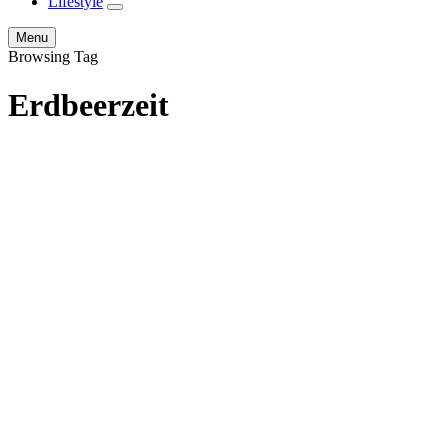
Lifestyle
expand
child
Search
Menu
menu
Browsing Tag
Erdbeerzeit