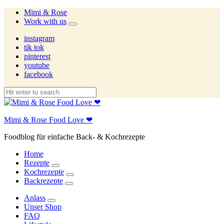
Mimi & Rose
Work with us
expand
child
instagram
menu
tik tok
pinterest
youtube
facebook
Mimi & Rose Food Love ❤
Foodblog für einfache Back- & Kochrezepte
Home
Rezepte
expand
Kochrezepte
child
expand
Backrezepte
menu
child
expand
menu
child
Anlass
menu
expand
Unser Shop
child
FAQ
menu