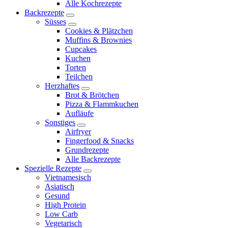
Alle Kochrezepte
menu
Backrezepte
expand
Süsses
child
expand
Cookies & Plätzchen
menu
child
Muffins & Brownies
menu
Cupcakes
Kuchen
Torten
Teilchen
Herzhaftes
expand
Brot & Brötchen
child
Pizza & Flammkuchen
menu
Aufläufe
Sonstiges
expand
Airfryer
child
Fingerfood & Snacks
menu
Grundrezepte
Alle Backrezepte
Spezielle Rezepte
expand
Vietnamesisch
child
Asiatisch
menu
Gesund
High Protein
Low Carb
Vegetarisch