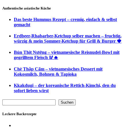
Authentische asiatische Küche
Das beste Hummus Rezept – cremig, einfach & selbst
gemacht
Erdbeer-Rhabarber-Ketchup selber machen – fruchtig,
würzig & mein Sommer-Ketchup für Grill & Burger 🍓
Bún Thịt Nướng – vietnamesische Reisnudel-Bowl mit
gegrilltem Fleisch 🥢🔥
Chè Thập Cẩm – vietnamesisches Dessert mit
Kokosmilch, Bohnen & Tapioka
Kkakdugi – der koreanische Rettich-Kimchi, den du
sofort lieben wirst
Suchen
Suchen
Leckere Backrezepte