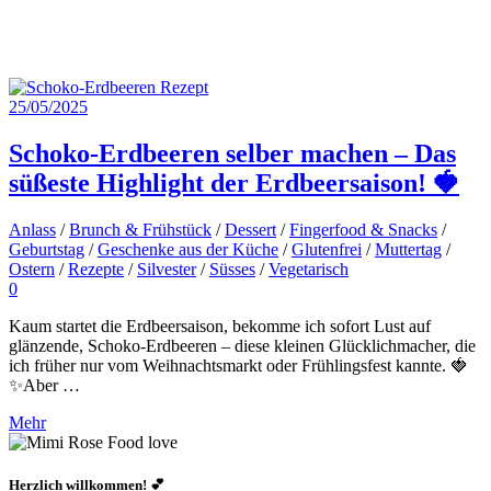
25/05/2025
Schoko-Erdbeeren selber machen – Das
süßeste Highlight der Erdbeersaison! 🍓
Anlass
/
Brunch & Frühstück
/
Dessert
/
Fingerfood & Snacks
/
Geburtstag
/
Geschenke aus der Küche
/
Glutenfrei
/
Muttertag
/
Ostern
/
Rezepte
/
Silvester
/
Süsses
/
Vegetarisch
0
Kaum startet die Erdbeersaison, bekomme ich sofort Lust auf
glänzende, Schoko-Erdbeeren – diese kleinen Glücklichmacher, die
ich früher nur vom Weihnachtsmarkt oder Frühlingsfest kannte. 🍓
✨Aber …
Mehr
Herzlich willkommen! 💕