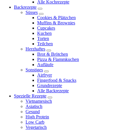
Alle Kochrezepte
menu
Backrezepte
expand
Süsses
child
expand
Cookies & Plätzchen
menu
child
Muffins & Brownies
menu
Cupcakes
Kuchen
Torten
Teilchen
Herzhaftes
expand
Brot & Brötchen
child
Pizza & Flammkuchen
menu
Aufläufe
Sonstiges
expand
Airfryer
child
Fingerfood & Snacks
menu
Grundrezepte
Alle Backrezepte
Spezielle Rezepte
expand
Vietnamesisch
child
Asiatisch
menu
Gesund
High Protein
Low Carb
Vegetarisch