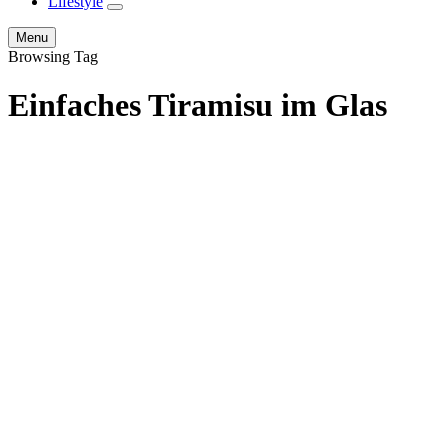
Lifestyle
expand
child
Search
Menu
menu
Browsing Tag
Einfaches Tiramisu im Glas