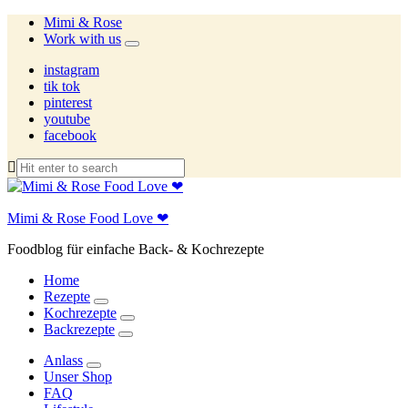
Mimi & Rose
Work with us
expand
child
instagram
menu
tik tok
pinterest
youtube
facebook
Mimi & Rose Food Love ❤
Foodblog für einfache Back- & Kochrezepte
Home
Rezepte
expand
Kochrezepte
child
expand
Backrezepte
menu
child
expand
menu
child
Anlass
menu
expand
Unser Shop
child
FAQ
menu