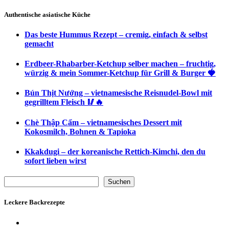
Authentische asiatische Küche
Das beste Hummus Rezept – cremig, einfach & selbst
gemacht
Erdbeer-Rhabarber-Ketchup selber machen – fruchtig,
würzig & mein Sommer-Ketchup für Grill & Burger 🍓
Bún Thịt Nướng – vietnamesische Reisnudel-Bowl mit
gegrilltem Fleisch 🥢🔥
Chè Thập Cẩm – vietnamesisches Dessert mit
Kokosmilch, Bohnen & Tapioka
Kkakdugi – der koreanische Rettich-Kimchi, den du
sofort lieben wirst
Suchen
Suchen
Leckere Backrezepte