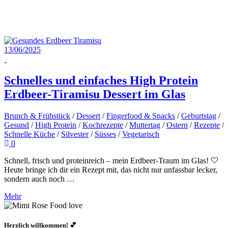
13/06/2025
Schnelles und einfaches High Protein
Erdbeer-Tiramisu Dessert im Glas
Brunch & Frühstück
/
Dessert
/
Fingerfood & Snacks
/
Geburtstag
/
Gesund
/
High Protein
/
Kochrezepte
/
Muttertag
/
Ostern
/
Rezepte
/
Schnelle Küche
/
Silvester
/
Süsses
/
Vegetarisch
0
Schnell, frisch und proteinreich – mein Erdbeer-Traum im Glas! 🤍
Heute bringe ich dir ein Rezept mit, das nicht nur unfassbar lecker,
sondern auch noch …
Mehr
Herzlich willkommen! 💕