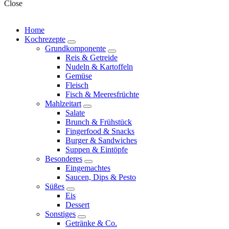
Close
Home
Kochrezepte
expand
Grundkomponente
child
expand
Reis & Getreide
menu
child
Nudeln & Kartoffeln
menu
Gemüse
Fleisch
Fisch & Meeresfrüchte
Mahlzeitart
expand
Salate
child
Brunch & Frühstück
menu
Fingerfood & Snacks
Burger & Sandwiches
Suppen & Eintöpfe
Besonderes
expand
Eingemachtes
child
Saucen, Dips & Pesto
menu
Süßes
expand
Eis
child
Dessert
menu
Sonstiges
expand
Getränke & Co.
child