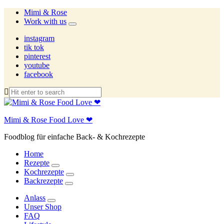
Mimi & Rose
Work with us
expand
child
instagram
menu
tik tok
pinterest
youtube
facebook
Mimi & Rose Food Love ❤
Foodblog für einfache Back- & Kochrezepte
Home
Rezepte
expand
Kochrezepte
child
expand
Backrezepte
menu
child
expand
menu
child
Anlass
menu
expand
Unser Shop
child
FAQ
menu