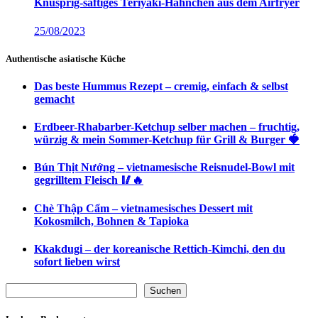
Knusprig-saftiges Teriyaki-Hähnchen aus dem Airfryer
25/08/2023
Authentische asiatische Küche
Das beste Hummus Rezept – cremig, einfach & selbst
gemacht
Erdbeer-Rhabarber-Ketchup selber machen – fruchtig,
würzig & mein Sommer-Ketchup für Grill & Burger 🍓
Bún Thịt Nướng – vietnamesische Reisnudel-Bowl mit
gegrilltem Fleisch 🥢🔥
Chè Thập Cẩm – vietnamesisches Dessert mit
Kokosmilch, Bohnen & Tapioka
Kkakdugi – der koreanische Rettich-Kimchi, den du
sofort lieben wirst
Suchen
Suchen