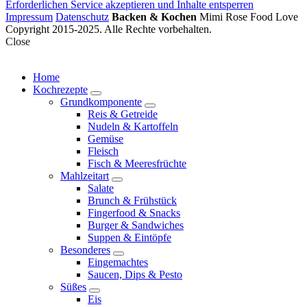
Erforderlichen Service akzeptieren und Inhalte entsperren
Impressum
Datenschutz
Backen & Kochen
Mimi Rose Food Love
Copyright 2015-2025. Alle Rechte vorbehalten.
Close
Home
Kochrezepte
expand
Grundkomponente
child
expand
Reis & Getreide
menu
child
Nudeln & Kartoffeln
menu
Gemüse
Fleisch
Fisch & Meeresfrüchte
Mahlzeitart
expand
Salate
child
Brunch & Frühstück
menu
Fingerfood & Snacks
Burger & Sandwiches
Suppen & Eintöpfe
Besonderes
expand
Eingemachtes
child
Saucen, Dips & Pesto
menu
Süßes
expand
Eis
child