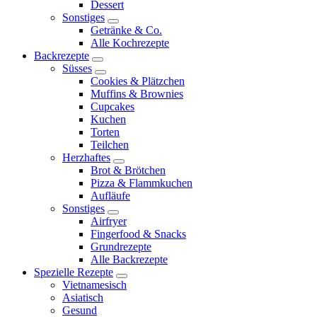
Dessert
menu
Sonstiges
expand
Getränke & Co.
child
Alle Kochrezepte
menu
Backrezepte
expand
Süsses
child
expand
Cookies & Plätzchen
menu
child
Muffins & Brownies
menu
Cupcakes
Kuchen
Torten
Teilchen
Herzhaftes
expand
Brot & Brötchen
child
Pizza & Flammkuchen
menu
Aufläufe
Sonstiges
expand
Airfryer
child
Fingerfood & Snacks
menu
Grundrezepte
Alle Backrezepte
Spezielle Rezepte
expand
Vietnamesisch
child
Asiatisch
menu
Gesund