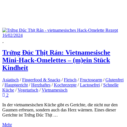
16/02/2024
Trứng Đúc Thịt Rán: Vietnamesische
Mini-Hack-Omelettes – (m)ein Stück
Kindheit
Asiatisch
/
Fingerfood & Snacks
/
Fleisch
/
Fructosearm
/
Glutenfrei
/
Hauptgericht
/
Herzhaftes
/
Kochrezepte
/
Lactosefrei
/
Schnelle
Küche
/
Vegetarisch
/
Vietnamesisch
2
In der vietnamesischen Küche gibt es Gerichte, die nicht nur den
Gaumen erfreuen, sondern auch das Herz wärmen. Eines dieser
Gerichte ist Trứng Đúc Thịt …
Mehr