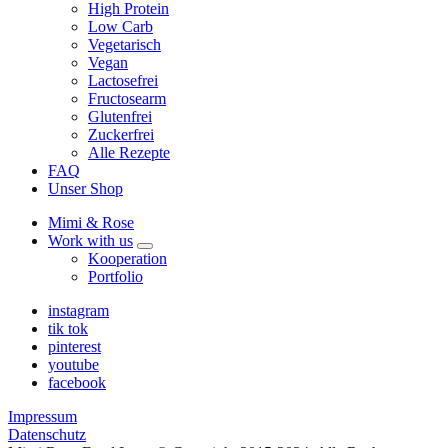
High Protein
Low Carb
Vegetarisch
Vegan
Lactosefrei
Fructosearm
Glutenfrei
Zuckerfrei
Alle Rezepte
FAQ
Unser Shop
Mimi & Rose
Work with us
expand
Kooperation
child
Portfolio
menu
instagram
tik tok
pinterest
youtube
facebook
Impressum
Datenschutz