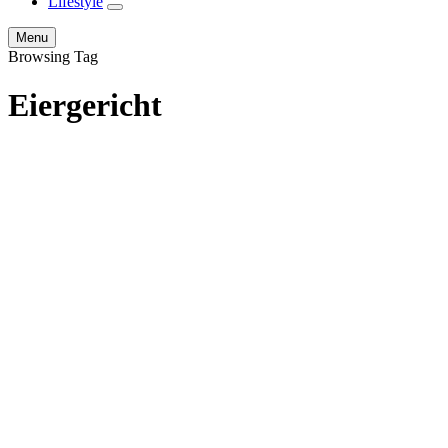
Lifestyle
expand
child
Search
Menu
menu
Browsing Tag
Eiergericht