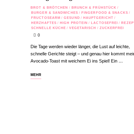
BROT & BRÖTCHEN
/
BRUNCH & FRÜHSTÜCK
/
BURGER & SANDWICHES
/
FINGERFOOD & SNACKS
/
FRUCTOSEARM
/
GESUND
/
HAUPTGERICHT
/
HERZHAFTES
/
HIGH PROTEIN
/
LACTOSEFREI
/
REZEP
SCHNELLE KÜCHE
/
VEGETARISCH
/
ZUCKERFREI
0
Die Tage werden wieder länger, die Lust auf leichte,
schnelle Gerichte steigt – und genau hier kommt mei
Avocado-Toast mit weichem Ei ins Spiel! Ein …
MEHR