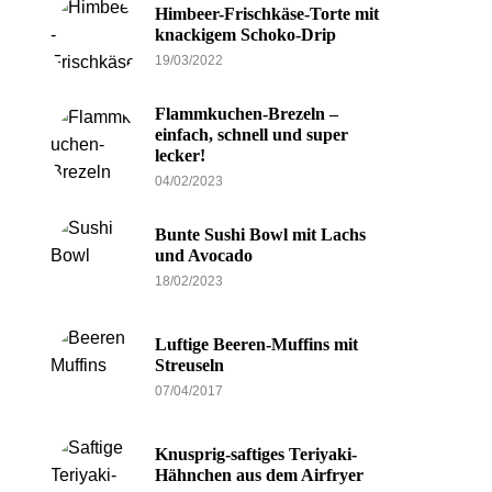
Himbeer-Frischkäse-Torte mit
knackigem Schoko-Drip
19/03/2022
Flammkuchen-Brezeln –
einfach, schnell und super
lecker!
04/02/2023
Bunte Sushi Bowl mit Lachs
und Avocado
18/02/2023
Luftige Beeren-Muffins mit
Streuseln
07/04/2017
Knusprig-saftiges Teriyaki-
Hähnchen aus dem Airfryer