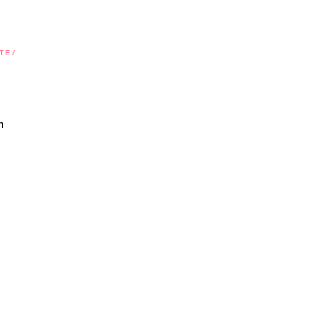
TE
/
n