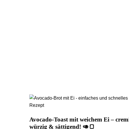
Avocado-Toast mit weichem Ei – crem
würzig & sättigend! 🥑🍞