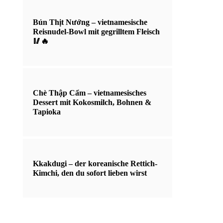
Bún Thịt Nướng – vietnamesische
Reisnudel-Bowl mit gegrilltem Fleisch
🥢🔥
Chè Thập Cẩm – vietnamesisches
Dessert mit Kokosmilch, Bohnen &
Tapioka
Kkakdugi – der koreanische Rettich-
Kimchi, den du sofort lieben wirst