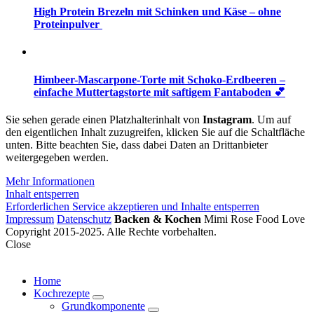
High Protein Brezeln mit Schinken und Käse – ohne
Proteinpulver
Himbeer-Mascarpone-Torte mit Schoko-Erdbeeren –
einfache Muttertagstorte mit saftigem Fantaboden 💕
Sie sehen gerade einen Platzhalterinhalt von
Instagram
. Um auf
den eigentlichen Inhalt zuzugreifen, klicken Sie auf die Schaltfläche
unten. Bitte beachten Sie, dass dabei Daten an Drittanbieter
weitergegeben werden.
Mehr Informationen
Inhalt entsperren
Erforderlichen Service akzeptieren und Inhalte entsperren
Impressum
Datenschutz
Backen & Kochen
Mimi Rose Food Love
Copyright 2015-2025. Alle Rechte vorbehalten.
Close
Home
Kochrezepte
expand
Grundkomponente
child