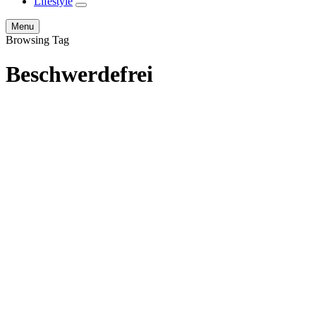
Lifestyle
expand
child
Search
Menu
menu
Browsing Tag
Beschwerdefrei