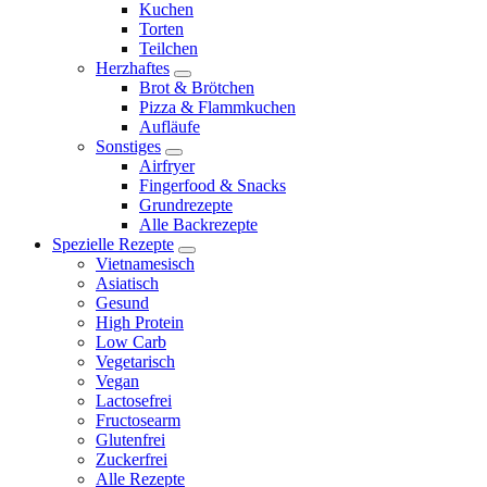
Kuchen
Torten
Teilchen
Herzhaftes
expand
Brot & Brötchen
child
Pizza & Flammkuchen
menu
Aufläufe
Sonstiges
expand
Airfryer
child
Fingerfood & Snacks
menu
Grundrezepte
Alle Backrezepte
Spezielle Rezepte
expand
Vietnamesisch
child
Asiatisch
menu
Gesund
High Protein
Low Carb
Vegetarisch
Vegan
Lactosefrei
Fructosearm
Glutenfrei
Zuckerfrei
Alle Rezepte