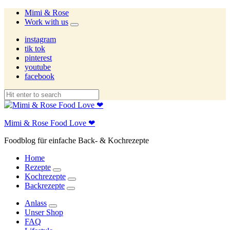
Mimi & Rose
Work with us
expand
child
instagram
menu
tik tok
pinterest
youtube
facebook
Mimi & Rose Food Love ❤
Foodblog für einfache Back- & Kochrezepte
Home
Rezepte
expand
Kochrezepte
child
expand
Backrezepte
menu
child
expand
menu
child
Anlass
menu
expand
Unser Shop
child
FAQ
menu