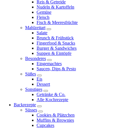
expand
Reis & Getreide
menu
child
Nudeln & Kartoffeln
menu
Gemüse
Fleisch
Fisch & Meeresfrüchte
Mahlzeitart
expand
Salate
child
Brunch & Frühstück
menu
Fingerfood & Snacks
Burger & Sandwiches
Suppen & Eintöpfe
Besonderes
expand
Eingemachtes
child
Saucen, Dips & Pesto
menu
Süßes
expand
Eis
child
Dessert
menu
Sonstiges
expand
Getränke & Co.
child
Alle Kochrezepte
menu
Backrezepte
expand
Süsses
child
expand
Cookies & Plätzchen
menu
child
Muffins & Brownies
menu
Cupcakes