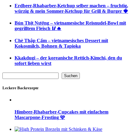
Erdbeer-Rhabarber-Ketchup selber machen – fruchtig,
würzig & mein Sommer-Ketchup für Grill & Burger 🍓
Bún Thịt Nướng – vietnamesische Reisnudel-Bowl mit
gegrilltem Fleisch 🥢🔥
Chè Thập Cẩm – vietnamesisches Dessert mit
Kokosmilch, Bohnen & Tapioka
Kkakdugi – der koreanische Rettich-Kimchi, den du
sofort lieben wirst
Suchen
Suchen
Leckere Backrezepte
Himbeer-Rhabarber-Cupcakes mit einfachem
Mascarpone-Frosting 🩷