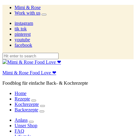
Mimi & Rose
Work with us
expand
child
instagram
menu
tik tok
pinterest
youtube
facebook
Mimi & Rose Food Love ❤
Foodblog für einfache Back- & Kochrezepte
Home
Rezepte
expand
Kochrezepte
child
expand
Backrezepte
menu
child
expand
menu
child
Anlass
menu
expand
Unser Shop
child
FAQ
menu