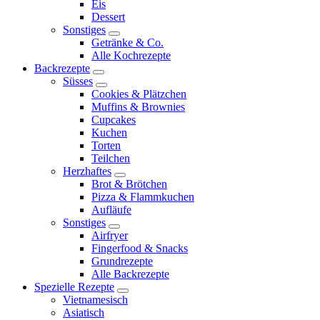
Eis
child
Dessert
menu
Sonstiges
expand
Getränke & Co.
child
Alle Kochrezepte
menu
Backrezepte
expand
Süsses
child
expand
Cookies & Plätzchen
menu
child
Muffins & Brownies
menu
Cupcakes
Kuchen
Torten
Teilchen
Herzhaftes
expand
Brot & Brötchen
child
Pizza & Flammkuchen
menu
Aufläufe
Sonstiges
expand
Airfryer
child
Fingerfood & Snacks
menu
Grundrezepte
Alle Backrezepte
Spezielle Rezepte
expand
Vietnamesisch
child
Asiatisch
menu