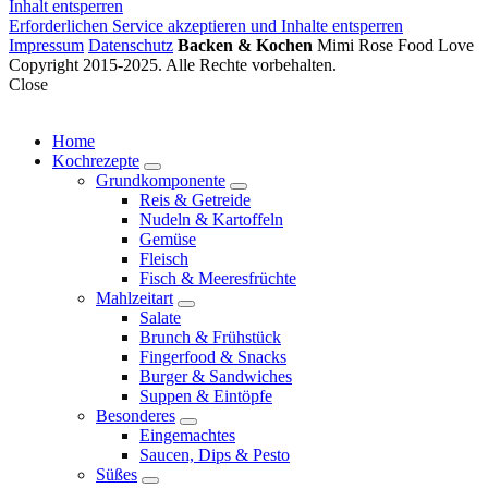
Inhalt entsperren
Erforderlichen Service akzeptieren und Inhalte entsperren
Impressum
Datenschutz
Backen & Kochen
Mimi Rose Food Love
Copyright 2015-2025. Alle Rechte vorbehalten.
Close
Home
Kochrezepte
expand
Grundkomponente
child
expand
Reis & Getreide
menu
child
Nudeln & Kartoffeln
menu
Gemüse
Fleisch
Fisch & Meeresfrüchte
Mahlzeitart
expand
Salate
child
Brunch & Frühstück
menu
Fingerfood & Snacks
Burger & Sandwiches
Suppen & Eintöpfe
Besonderes
expand
Eingemachtes
child
Saucen, Dips & Pesto
menu
Süßes
expand