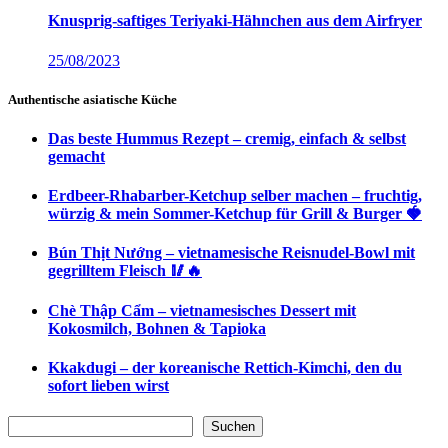
Knusprig-saftiges Teriyaki-Hähnchen aus dem Airfryer
25/08/2023
Authentische asiatische Küche
Das beste Hummus Rezept – cremig, einfach & selbst
gemacht
Erdbeer-Rhabarber-Ketchup selber machen – fruchtig,
würzig & mein Sommer-Ketchup für Grill & Burger 🍓
Bún Thịt Nướng – vietnamesische Reisnudel-Bowl mit
gegrilltem Fleisch 🥢🔥
Chè Thập Cẩm – vietnamesisches Dessert mit
Kokosmilch, Bohnen & Tapioka
Kkakdugi – der koreanische Rettich-Kimchi, den du
sofort lieben wirst
Suchen
Suchen