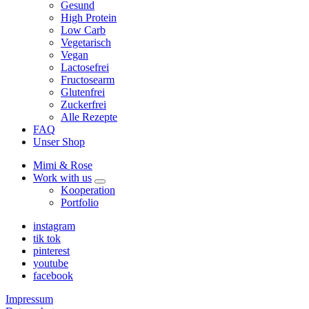
Gesund
High Protein
Low Carb
Vegetarisch
Vegan
Lactosefrei
Fructosearm
Glutenfrei
Zuckerfrei
Alle Rezepte
FAQ
Unser Shop
Mimi & Rose
Work with us
expand
Kooperation
child
Portfolio
menu
instagram
tik tok
pinterest
youtube
facebook
Impressum