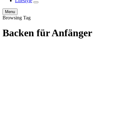
Lifestyle
expand
child
Search
Menu
menu
Browsing Tag
Backen für Anfänger