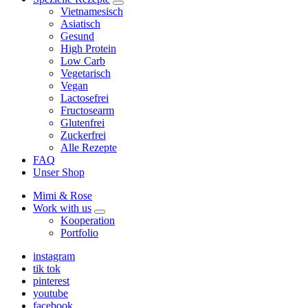
expand
Vietnamesisch
child
Asiatisch
menu
Gesund
High Protein
Low Carb
Vegetarisch
Vegan
Lactosefrei
Fructosearm
Glutenfrei
Zuckerfrei
Alle Rezepte
FAQ
Unser Shop
Mimi & Rose
Work with us
expand
Kooperation
child
Portfolio
menu
instagram
tik tok
pinterest
youtube
facebook