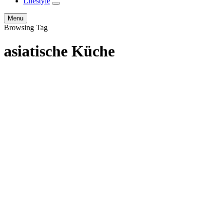
Lifestyle
expand
child
Search
Menu
menu
Browsing Tag
asiatische Küche