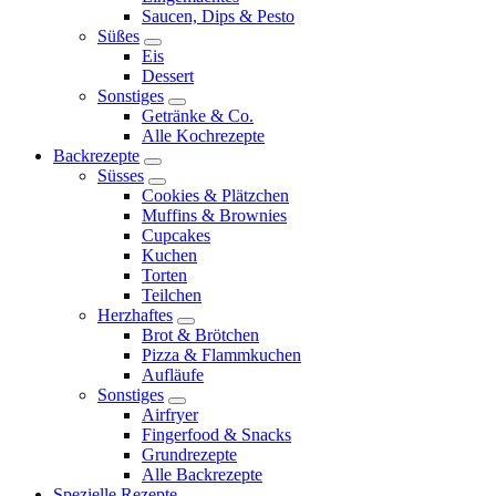
child
Saucen, Dips & Pesto
menu
Süßes
expand
Eis
child
Dessert
menu
Sonstiges
expand
Getränke & Co.
child
Alle Kochrezepte
menu
Backrezepte
expand
Süsses
child
expand
Cookies & Plätzchen
menu
child
Muffins & Brownies
menu
Cupcakes
Kuchen
Torten
Teilchen
Herzhaftes
expand
Brot & Brötchen
child
Pizza & Flammkuchen
menu
Aufläufe
Sonstiges
expand
Airfryer
child
Fingerfood & Snacks
menu
Grundrezepte
Alle Backrezepte
Spezielle Rezepte