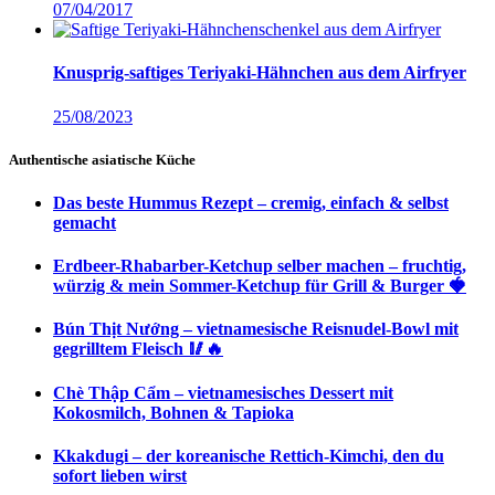
07/04/2017
Knusprig-saftiges Teriyaki-Hähnchen aus dem Airfryer
25/08/2023
Authentische asiatische Küche
Das beste Hummus Rezept – cremig, einfach & selbst
gemacht
Erdbeer-Rhabarber-Ketchup selber machen – fruchtig,
würzig & mein Sommer-Ketchup für Grill & Burger 🍓
Bún Thịt Nướng – vietnamesische Reisnudel-Bowl mit
gegrilltem Fleisch 🥢🔥
Chè Thập Cẩm – vietnamesisches Dessert mit
Kokosmilch, Bohnen & Tapioka
Kkakdugi – der koreanische Rettich-Kimchi, den du
sofort lieben wirst