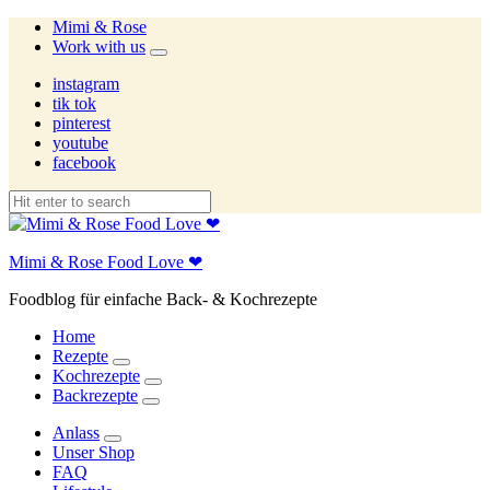
Mimi & Rose
Work with us
expand
child
instagram
menu
tik tok
pinterest
youtube
facebook
Mimi & Rose Food Love ❤
Foodblog für einfache Back- & Kochrezepte
Home
Rezepte
expand
Kochrezepte
child
expand
Backrezepte
menu
child
expand
menu
child
Anlass
menu
expand
Unser Shop
child
FAQ
menu