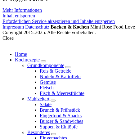
Mehr Informationen
Inhalt entsperren
Erforderlichen Service akzeptieren und Inhalte entsperren
Impressum
Datenschutz
Backen & Kochen
Mimi Rose Food Love
Copyright 2015-2025. Alle Rechte vorbehalten.
Close
Home
Kochrezepte
expand
Grundkomponente
child
expand
Reis & Getreide
menu
child
Nudeln & Kartoffeln
menu
Gemüse
Fleisch
Fisch & Meeresfrüchte
Mahlzeitart
expand
Salate
child
Brunch & Frühstück
menu
Fingerfood & Snacks
Burger & Sandwiches
Suppen & Eintöpfe
Besonderes
expand
Eingemachtes