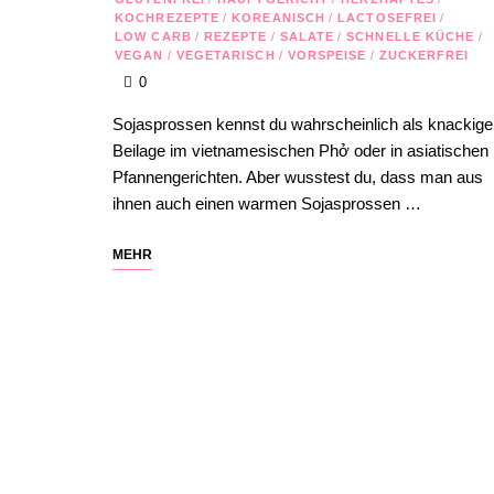
KOCHREZEPTE
/
KOREANISCH
/
LACTOSEFREI
/
LOW CARB
/
REZEPTE
/
SALATE
/
SCHNELLE KÜCHE
/
VEGAN
/
VEGETARISCH
/
VORSPEISE
/
ZUCKERFREI
0
Sojasprossen kennst du wahrscheinlich als knackige
Beilage im vietnamesischen Phở oder in asiatischen
Pfannengerichten. Aber wusstest du, dass man aus
ihnen auch einen warmen Sojasprossen …
MEHR