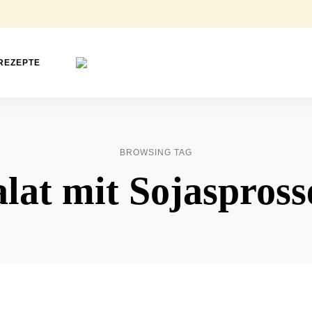
REZEPTE
Foodblog
Mimi
für
einfache
&
Back-
&
Rose
Kochrezepte
Food
BROWSING TAG
alat mit Sojaspross
Love
❤