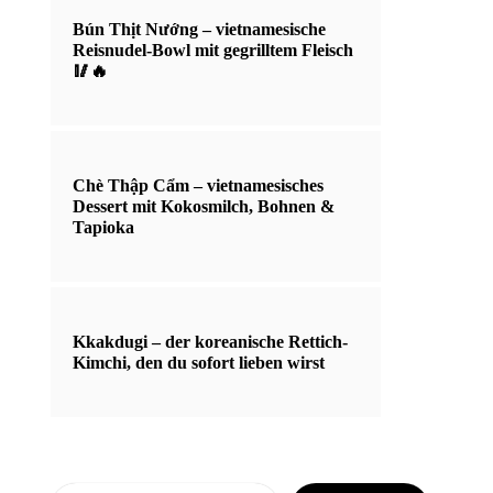
Bún Thịt Nướng – vietnamesische
Reisnudel-Bowl mit gegrilltem Fleisch
🥢🔥
Chè Thập Cẩm – vietnamesisches
Dessert mit Kokosmilch, Bohnen &
Tapioka
Kkakdugi – der koreanische Rettich-
Kimchi, den du sofort lieben wirst