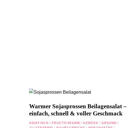
Warmer Sojasprossen Beilagensalat –
einfach, schnell & voller Geschmack
ASIATISCH
/
FRUCTOSEARM
/
GEMÜSE
/
GESUND
/
GLUTENFREI
/
HAUPTGERICHT
/
HERZHAFTES
/