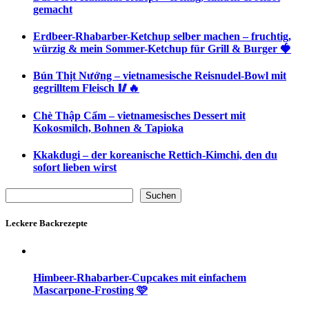
gemacht
Erdbeer-Rhabarber-Ketchup selber machen – fruchtig,
würzig & mein Sommer-Ketchup für Grill & Burger 🍓
Bún Thịt Nướng – vietnamesische Reisnudel-Bowl mit
gegrilltem Fleisch 🥢🔥
Chè Thập Cẩm – vietnamesisches Dessert mit
Kokosmilch, Bohnen & Tapioka
Kkakdugi – der koreanische Rettich-Kimchi, den du
sofort lieben wirst
Suchen
Suchen
Leckere Backrezepte
Himbeer-Rhabarber-Cupcakes mit einfachem
Mascarpone-Frosting 🩷