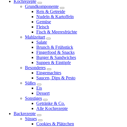
Kochrezepte
expand
Grundkomponente
child
expand
Reis & Getreide
menu
child
Nudeln & Kartoffeln
menu
Gemüse
Fleisch
Fisch & Meeresfrüchte
Mahlzeitart
expand
Salate
child
Brunch & Frühstück
menu
Fingerfood & Snacks
Burger & Sandwiches
Suppen & Eintöpfe
Besonderes
expand
Eingemachtes
child
Saucen, Dips & Pesto
menu
Süßes
expand
Eis
child
Dessert
menu
Sonstiges
expand
Getränke & Co.
child
Alle Kochrezepte
menu
Backrezepte
expand
Süsses
child
expand
Cookies & Plätzchen
menu
child