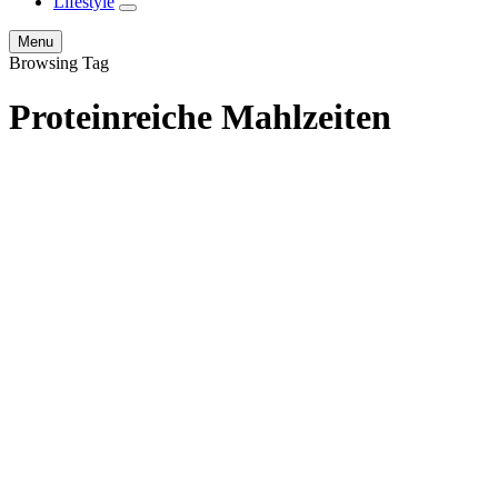
Lifestyle
expand
child
Search
Menu
menu
Browsing Tag
Proteinreiche Mahlzeiten