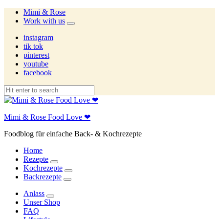
Mimi & Rose
Work with us
expand
child
instagram
menu
tik tok
pinterest
youtube
facebook
Mimi & Rose Food Love ❤
Foodblog für einfache Back- & Kochrezepte
Home
Rezepte
expand
Kochrezepte
child
expand
Backrezepte
menu
child
expand
menu
child
Anlass
menu
expand
Unser Shop
child
FAQ
menu