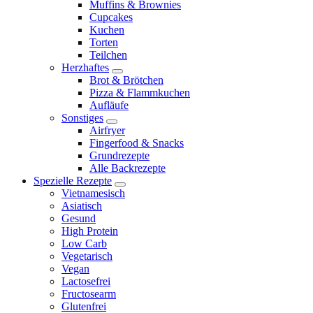
Muffins & Brownies
menu
Cupcakes
Kuchen
Torten
Teilchen
Herzhaftes
expand
Brot & Brötchen
child
Pizza & Flammkuchen
menu
Aufläufe
Sonstiges
expand
Airfryer
child
Fingerfood & Snacks
menu
Grundrezepte
Alle Backrezepte
Spezielle Rezepte
expand
Vietnamesisch
child
Asiatisch
menu
Gesund
High Protein
Low Carb
Vegetarisch
Vegan
Lactosefrei
Fructosearm
Glutenfrei