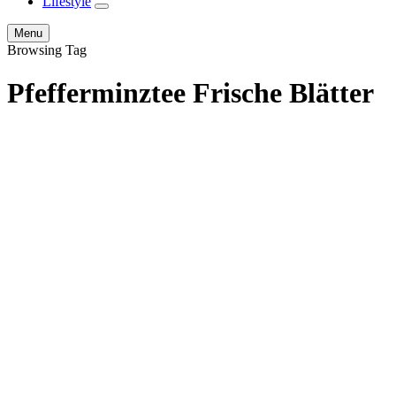
Lifestyle
expand
child
Search
Menu
menu
Browsing Tag
Pfefferminztee Frische Blätter