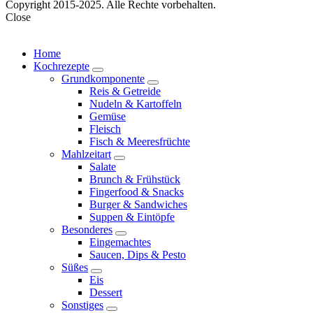
Copyright 2015-2025. Alle Rechte vorbehalten.
Close
Home
Kochrezepte
expand
Grundkomponente
child
expand
Reis & Getreide
menu
child
Nudeln & Kartoffeln
menu
Gemüse
Fleisch
Fisch & Meeresfrüchte
Mahlzeitart
expand
Salate
child
Brunch & Frühstück
menu
Fingerfood & Snacks
Burger & Sandwiches
Suppen & Eintöpfe
Besonderes
expand
Eingemachtes
child
Saucen, Dips & Pesto
menu
Süßes
expand
Eis
child
Dessert
menu
Sonstiges