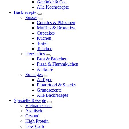
expand
Getränke & Co.
child
Alle Kochrezepte
menu
Backrezepte
expand
Süsses
child
expand
Cookies & Plätzchen
menu
child
Muffins & Brownies
menu
Cupcakes
Kuchen
Torten
Teilchen
Herzhaftes
expand
Brot & Brötchen
child
Pizza & Flammkuchen
menu
Aufläufe
Sonstiges
expand
Airfryer
child
Fingerfood & Snacks
menu
Grundrezepte
Alle Backrezepte
Spezielle Rezepte
expand
Vietnamesisch
child
Asiatisch
menu
Gesund
High Protein
Low Carb