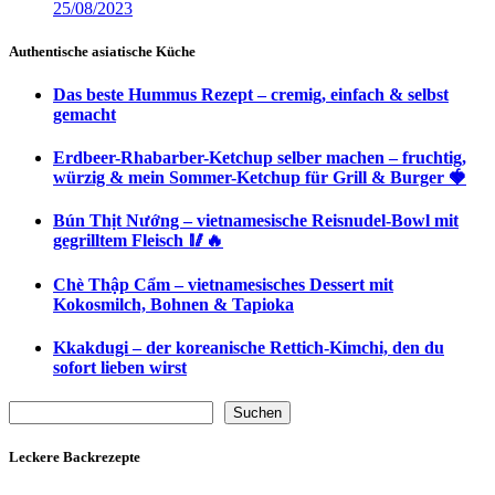
25/08/2023
Authentische asiatische Küche
Das beste Hummus Rezept – cremig, einfach & selbst
gemacht
Erdbeer-Rhabarber-Ketchup selber machen – fruchtig,
würzig & mein Sommer-Ketchup für Grill & Burger 🍓
Bún Thịt Nướng – vietnamesische Reisnudel-Bowl mit
gegrilltem Fleisch 🥢🔥
Chè Thập Cẩm – vietnamesisches Dessert mit
Kokosmilch, Bohnen & Tapioka
Kkakdugi – der koreanische Rettich-Kimchi, den du
sofort lieben wirst
Suchen
Suchen
Leckere Backrezepte