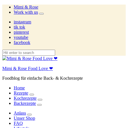
Mimi & Rose
Work with us
expand
child
instagram
menu
tik tok
pinterest
youtube
facebook
Mimi & Rose Food Love ❤
Foodblog für einfache Back- & Kochrezepte
Home
Rezepte
expand
Kochrezepte
child
expand
Backrezepte
menu
child
expand
menu
child
Anlass
menu
expand
Unser Shop
child
FAQ
menu