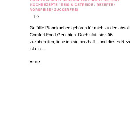
KOCHREZEPTE
/
REIS & GETREIDE
/
REZEPTE
/
VORSPEISE
/
ZUCKERFREI
0
Gefüllte Pfannkuchen gehören für mich zu den absol
Comfort Food-Gerichten. Doch statt sie süß
zuzubereiten, liebe ich sie herzhaft – und dieses Rez
ist ein …
MEHR