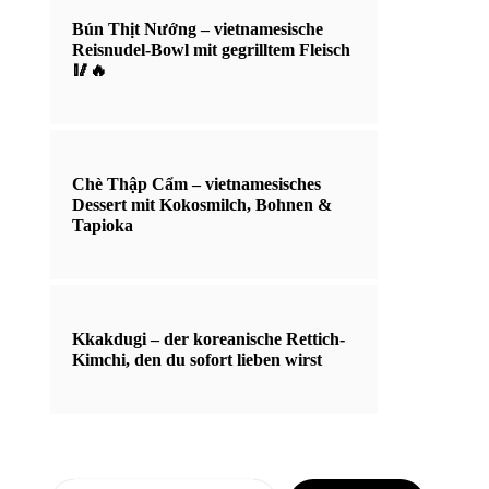
Bún Thịt Nướng – vietnamesische
Reisnudel-Bowl mit gegrilltem Fleisch
🥢🔥
Chè Thập Cẩm – vietnamesisches
Dessert mit Kokosmilch, Bohnen &
Tapioka
Kkakdugi – der koreanische Rettich-
Kimchi, den du sofort lieben wirst