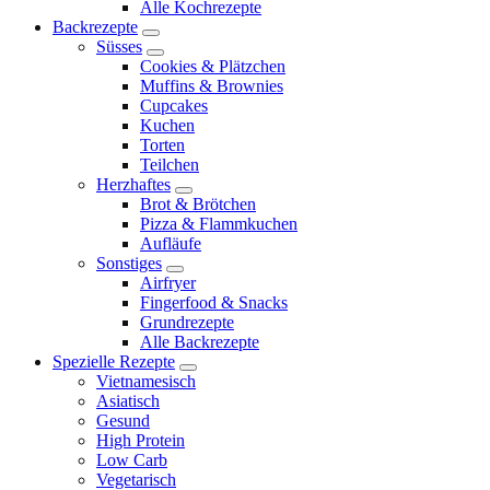
Alle Kochrezepte
menu
Backrezepte
expand
Süsses
child
expand
Cookies & Plätzchen
menu
child
Muffins & Brownies
menu
Cupcakes
Kuchen
Torten
Teilchen
Herzhaftes
expand
Brot & Brötchen
child
Pizza & Flammkuchen
menu
Aufläufe
Sonstiges
expand
Airfryer
child
Fingerfood & Snacks
menu
Grundrezepte
Alle Backrezepte
Spezielle Rezepte
expand
Vietnamesisch
child
Asiatisch
menu
Gesund
High Protein
Low Carb
Vegetarisch