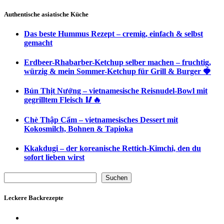
Authentische asiatische Küche
Das beste Hummus Rezept – cremig, einfach & selbst
gemacht
Erdbeer-Rhabarber-Ketchup selber machen – fruchtig,
würzig & mein Sommer-Ketchup für Grill & Burger 🍓
Bún Thịt Nướng – vietnamesische Reisnudel-Bowl mit
gegrilltem Fleisch 🥢🔥
Chè Thập Cẩm – vietnamesisches Dessert mit
Kokosmilch, Bohnen & Tapioka
Kkakdugi – der koreanische Rettich-Kimchi, den du
sofort lieben wirst
Suchen
Suchen
Leckere Backrezepte