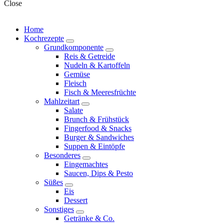
Close
Home
Kochrezepte
expand
Grundkomponente
child
expand
Reis & Getreide
menu
child
Nudeln & Kartoffeln
menu
Gemüse
Fleisch
Fisch & Meeresfrüchte
Mahlzeitart
expand
Salate
child
Brunch & Frühstück
menu
Fingerfood & Snacks
Burger & Sandwiches
Suppen & Eintöpfe
Besonderes
expand
Eingemachtes
child
Saucen, Dips & Pesto
menu
Süßes
expand
Eis
child
Dessert
menu
Sonstiges
expand
Getränke & Co.
child