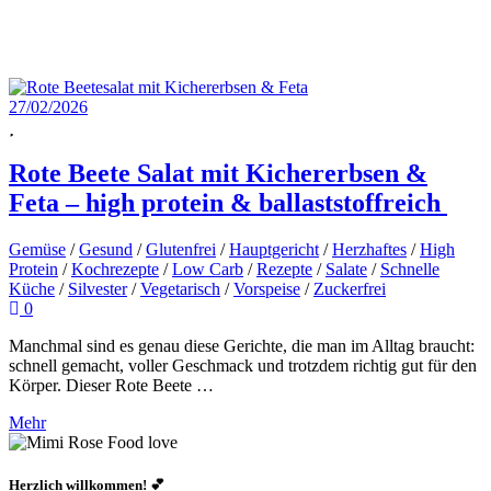
27/02/2026
Rote Beete Salat mit Kichererbsen &
Feta – high protein & ballaststoffreich
Gemüse
/
Gesund
/
Glutenfrei
/
Hauptgericht
/
Herzhaftes
/
High
Protein
/
Kochrezepte
/
Low Carb
/
Rezepte
/
Salate
/
Schnelle
Küche
/
Silvester
/
Vegetarisch
/
Vorspeise
/
Zuckerfrei
0
Manchmal sind es genau diese Gerichte, die man im Alltag braucht:
schnell gemacht, voller Geschmack und trotzdem richtig gut für den
Körper. Dieser Rote Beete …
Mehr
Herzlich willkommen! 💕