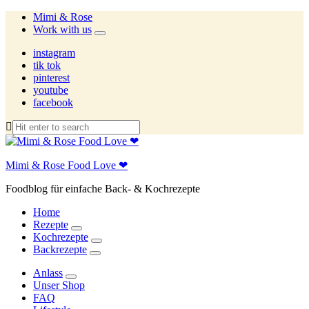
Mimi & Rose
Work with us
expand
child
instagram
menu
tik tok
pinterest
youtube
facebook
Mimi & Rose Food Love ❤
Foodblog für einfache Back- & Kochrezepte
Home
Rezepte
expand
Kochrezepte
child
expand
Backrezepte
menu
child
expand
menu
child
Anlass
menu
expand
Unser Shop
child
FAQ
menu