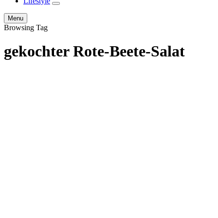
Lifestyle
expand
child
Search
Menu
menu
Browsing Tag
gekochter Rote-Beete-Salat