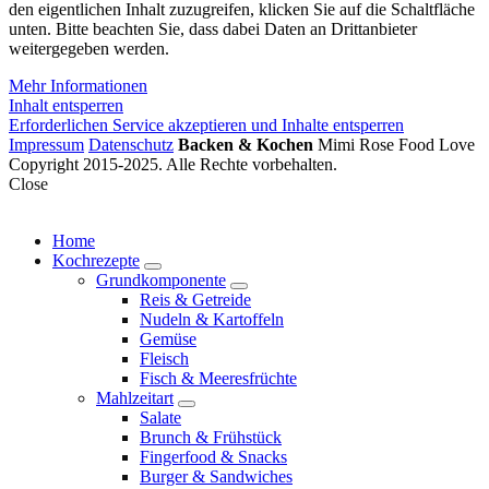
den eigentlichen Inhalt zuzugreifen, klicken Sie auf die Schaltfläche
unten. Bitte beachten Sie, dass dabei Daten an Drittanbieter
weitergegeben werden.
Mehr Informationen
Inhalt entsperren
Erforderlichen Service akzeptieren und Inhalte entsperren
Impressum
Datenschutz
Backen & Kochen
Mimi Rose Food Love
Copyright 2015-2025. Alle Rechte vorbehalten.
Close
Home
Kochrezepte
expand
Grundkomponente
child
expand
Reis & Getreide
menu
child
Nudeln & Kartoffeln
menu
Gemüse
Fleisch
Fisch & Meeresfrüchte
Mahlzeitart
expand
Salate
child
Brunch & Frühstück
menu
Fingerfood & Snacks
Burger & Sandwiches