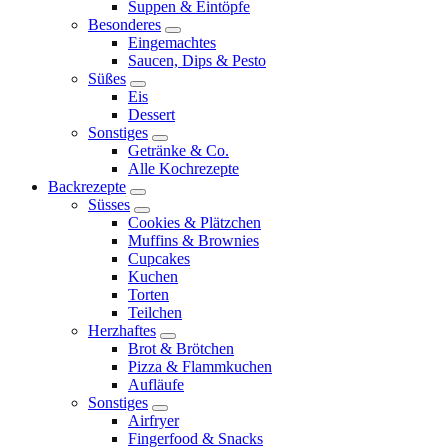
Suppen & Eintöpfe
Besonderes
expand
Eingemachtes
child
Saucen, Dips & Pesto
menu
Süßes
expand
Eis
child
Dessert
menu
Sonstiges
expand
Getränke & Co.
child
Alle Kochrezepte
menu
Backrezepte
expand
Süsses
child
expand
Cookies & Plätzchen
menu
child
Muffins & Brownies
menu
Cupcakes
Kuchen
Torten
Teilchen
Herzhaftes
expand
Brot & Brötchen
child
Pizza & Flammkuchen
menu
Aufläufe
Sonstiges
expand
Airfryer
child
Fingerfood & Snacks
menu