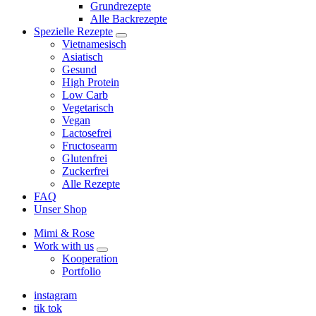
Grundrezepte
Alle Backrezepte
Spezielle Rezepte
expand
Vietnamesisch
child
Asiatisch
menu
Gesund
High Protein
Low Carb
Vegetarisch
Vegan
Lactosefrei
Fructosearm
Glutenfrei
Zuckerfrei
Alle Rezepte
FAQ
Unser Shop
Mimi & Rose
Work with us
expand
Kooperation
child
Portfolio
menu
instagram
tik tok