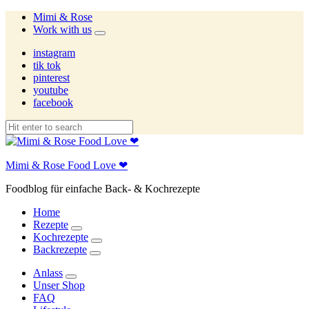
Mimi & Rose
Work with us
expand
child
instagram
menu
tik tok
pinterest
youtube
facebook
Mimi & Rose Food Love ❤
Foodblog für einfache Back- & Kochrezepte
Home
Rezepte
expand
Kochrezepte
child
expand
Backrezepte
menu
child
expand
menu
child
Anlass
menu
expand
Unser Shop
child
FAQ
menu