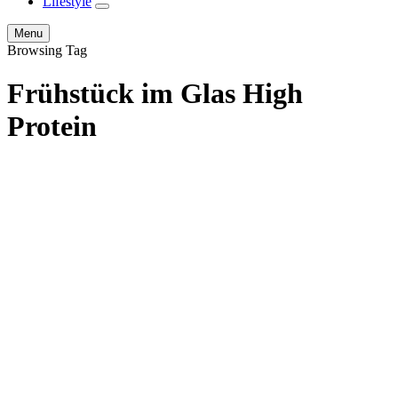
Lifestyle
expand
child
Search
Menu
menu
Browsing Tag
Frühstück im Glas High
Protein