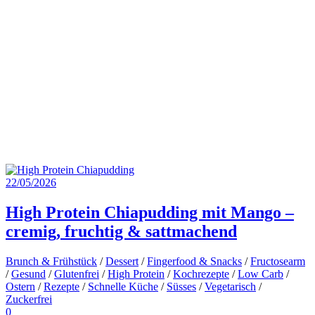
22/05/2026
High Protein Chiapudding mit Mango –
cremig, fruchtig & sattmachend
Brunch & Frühstück
/
Dessert
/
Fingerfood & Snacks
/
Fructosearm
/
Gesund
/
Glutenfrei
/
High Protein
/
Kochrezepte
/
Low Carb
/
Ostern
/
Rezepte
/
Schnelle Küche
/
Süsses
/
Vegetarisch
/
Zuckerfrei
0