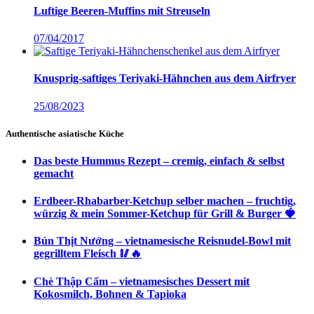
Luftige Beeren-Muffins mit Streuseln
07/04/2017
Knusprig-saftiges Teriyaki-Hähnchen aus dem Airfryer
25/08/2023
Authentische asiatische Küche
Das beste Hummus Rezept – cremig, einfach & selbst
gemacht
Erdbeer-Rhabarber-Ketchup selber machen – fruchtig,
würzig & mein Sommer-Ketchup für Grill & Burger 🍓
Bún Thịt Nướng – vietnamesische Reisnudel-Bowl mit
gegrilltem Fleisch 🥢🔥
Chè Thập Cẩm – vietnamesisches Dessert mit
Kokosmilch, Bohnen & Tapioka