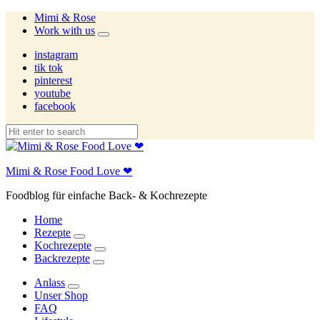
Mimi & Rose
Work with us
expand
child
instagram
menu
tik tok
pinterest
youtube
facebook
Mimi & Rose Food Love ❤
Foodblog für einfache Back- & Kochrezepte
Home
Rezepte
expand
Kochrezepte
child
expand
Backrezepte
menu
child
expand
menu
child
Anlass
menu
expand
Unser Shop
child
FAQ
menu