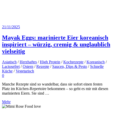
21/11/2025
Mayak Eggs: marinierte Eier koreanisch
inspiriert – würzig, cremig & unglaublich
vielseitig
Asiatisch
/
Herzhaftes
/
High Protein
/
Kochrezepte
/
Koreanisch
/
Lactosefrei
/
Ostern
/
Rezepte
/
Saucen, Dips & Pesto
/
Schnelle
Küche
/
Vegetarisch
0
Manche Rezepte sind so wandelbar, dass sie sofort einen festen
Platz im Küchen-Repertoire bekommen – so geht es mir mit diesen
marinierten Eiern. Sie sind …
Mehr