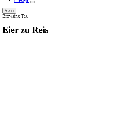
Lifestyle
expand
child
Search
Menu
menu
Browsing Tag
Eier zu Reis