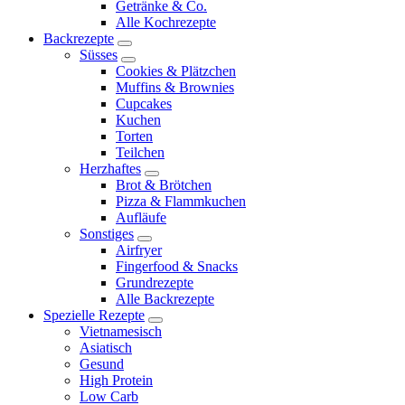
expand
Getränke & Co.
child
Alle Kochrezepte
menu
Backrezepte
expand
Süsses
child
expand
Cookies & Plätzchen
menu
child
Muffins & Brownies
menu
Cupcakes
Kuchen
Torten
Teilchen
Herzhaftes
expand
Brot & Brötchen
child
Pizza & Flammkuchen
menu
Aufläufe
Sonstiges
expand
Airfryer
child
Fingerfood & Snacks
menu
Grundrezepte
Alle Backrezepte
Spezielle Rezepte
expand
Vietnamesisch
child
Asiatisch
menu
Gesund
High Protein
Low Carb