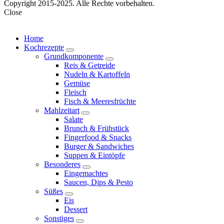
Copyright 2015-2025. Alle Rechte vorbehalten.
Close
Home
Kochrezepte
expand
Grundkomponente
child
expand
Reis & Getreide
menu
child
Nudeln & Kartoffeln
menu
Gemüse
Fleisch
Fisch & Meeresfrüchte
Mahlzeitart
expand
Salate
child
Brunch & Frühstück
menu
Fingerfood & Snacks
Burger & Sandwiches
Suppen & Eintöpfe
Besonderes
expand
Eingemachtes
child
Saucen, Dips & Pesto
menu
Süßes
expand
Eis
child
Dessert
menu
Sonstiges