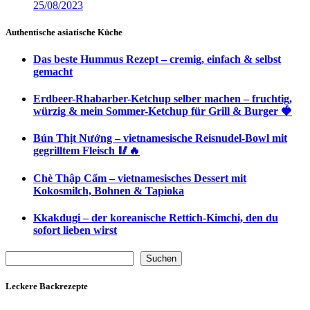
25/08/2023
Authentische asiatische Küche
Das beste Hummus Rezept – cremig, einfach & selbst
gemacht
Erdbeer-Rhabarber-Ketchup selber machen – fruchtig,
würzig & mein Sommer-Ketchup für Grill & Burger 🍓
Bún Thịt Nướng – vietnamesische Reisnudel-Bowl mit
gegrilltem Fleisch 🥢🔥
Chè Thập Cẩm – vietnamesisches Dessert mit
Kokosmilch, Bohnen & Tapioka
Kkakdugi – der koreanische Rettich-Kimchi, den du
sofort lieben wirst
Suchen
Suchen
Leckere Backrezepte